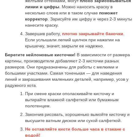
желтыми оттенками, могут
плохо зарисовываться
линии и цифры
. Можно наносить краску в
несколько слоев или в таком случае
поможет
корректор
. Зарисуйте им цифру и через 2-3 минуты
нанесите краску.
Завершив работу,
плотно закрывайте баночки
.
Если услышали легкий щелчок при нажатии на
крышечку, значит, закрыли ее надежно.
Берегите нейлоновые кисточки!
В зависимости от размера
картины, производители добавляют 2-3 кисточки разных
размеров. Они предназначены для работы с мелкими и
большими участками. Самая тоненькая — для наведения
линий и закрашивания маленьких деталей, например, усов у
радужного кота.
При смене краски ополаскивайте кисточку и
вытирайте влажной салфеткой или бумажным
полотенцем.
Закончив рисовать, хорошенько вымойте кисточку и
высушите ватным диском или сухой салфеткой.
Не оставляйте кисти больше часа в стакане с
водой!