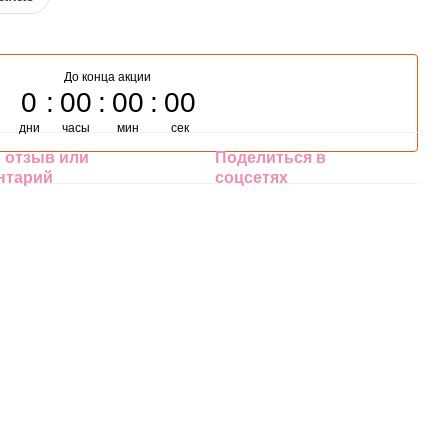
До конца акции
0
00
00
00
дни
часы
мин
сек
 отзыв или
Поделиться в
нтарий
соцсетях