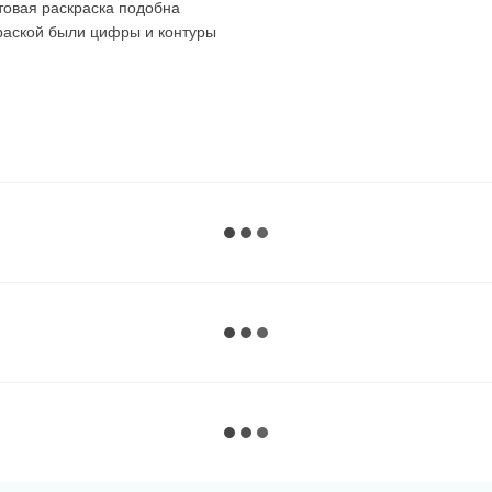
товая раскраска подобна
краской были цифры и контуры
 картин. Советуем
ля себя!
раскрашиваете все сектора с
аете все сектора с этим
их по порядку, можно брать
о вы раскрашивали.
 почти до последней краски,
 :)
вому вариант. Темные,
атся на холст, хорошо видно
ов. Благодаря этому очень
енты.
очка с черной краской без
торые производители делают их
 раскрасить их в первую