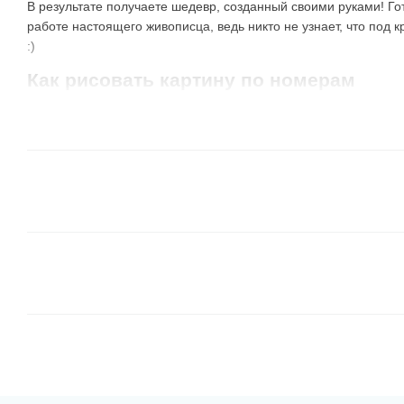
В результате получаете шедевр, созданный своими руками! Го
работе настоящего живописца, ведь никто не узнает, что под 
:)
Как рисовать картину по номерам
Наши клиенты используют несколько способов раскрашивания
испробовать их самостоятельно и определить самый лучший д
Все сегменты одного цвета.
Берете краску с №1 и 
таким номером. Берете следующий номер и закрашив
номером и так далее. Не обязательно использовать 
тот, какой больше нравится, или соседний с тем, чт
В таком варианте результат может быть не понятным
но очень забавно наблюдать, как появляется картина
От темных оттенков к светлым
. Это подобный пер
например, коричневые и зеленые цвета, отлично лож
их границы и они хорошо перекрывают линии контур
удобно зарисовывать соседние, более светлые элем
Обратите внимание, что
иногда в наборе есть бан
номера
, а на холсте — темно-серые области. Неко
специально, чтобы новички могли потренироваться и