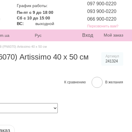
097 900-0220
График работы:
093 900-0220
Пн-пт с 9 до 18
:
00
Сб с 10 до 15
:
00
066 900-0220
ВС:
выходной
Перезвонить вам?
Вход
Мой заказ
om.ua
Рус
(PN6070) Artissimo 40 х 50 см
70) Artissimo 40 х 50 см
Артикул
241324
К сравнению
В желания
аказ