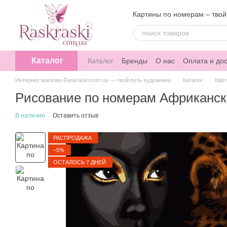
Перейти к основному контенту
Картины по номерам – твой
Каталог
Каталог
Бренды
О нас
Оплата и дос
Интернет магазин Raskraski.com.ua — твой путь художника
Каталог
Карт
Рисование по номерам Африканская
В наличии
Оставить отзыв
РАСПРОДАЖА
−5%
ОСТАЛОСЬ 7 ДНЕЙ