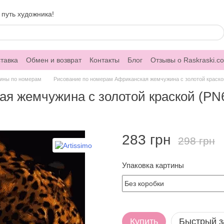
 путь художника!
тавка
Обмен и возврат
Контакты
Блог
Отзывы о Raskraski.c
ины по номерам
Рисование по номерам Африканская жемчужина с золотой краской 
 жемчужина с золотой краской (PN60
283 грн
298 грн
Упаковка картины
Купить
Быстрый з