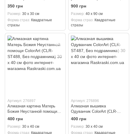
подрамника) 30 х 30 см
Без подрамника) 40 х 90 см
350 грн
900 грн
Размер
30 х 30 см
Размер
40 х 90 см
Форма страз
Квадратные
Форма страз
Квадратные
стразы
стразы
Артикул: 276897
Артикул: 276896
Алмазная картина Матерь
Алмазная вышивка
Божия Неустанной помощи
Одуванчик ColorArt (CLR-
ColorArt (CLR-ST488, Без
ST487, Без подрамника) 30 х
400 грн
400 грн
подрамника) 30 х 40 см
40 см
Размер
30 х 40 см
Размер
30 х 40 см
Форма страз
Квадратные
Форма страз
Квадратные