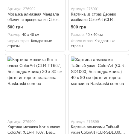
Артикул: 276902
Артикул: 276901
Мозаика алмазная Мандала
Картина из страз Дерево
обилия и процветания ColorArt
изобилия ColorArt (CLR-
(CLR-FS1401, Без
FS1400, Без подрамника) 40 х
500 грн
500 грн
подрамника) 40 х 40 см
40 см
Размер
40 х 40 см
Размер
40 х 40 см
Форма страз
Квадратные
Форма страз
Квадратные
стразы
стразы
Артикул: 276900
Артикул: 276899
Картина мозаика Кот в очках
Картина алмазами Тайный
ColorArt (CLR-TT607, Без
ужин ColorArt (CLR-SD1000,