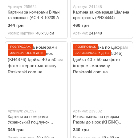
Артикул: 255624
Артикул: 241448
Картини за номерами Вільні
Картина за номерами Шалена
та закохані (ACR-B-10209-AC)
пристрасть (PNX4444)
ArtCraft 40 х 50 см
Artissimo (Без коробки) 50 х
344 грн
460 грн
60 см
Розмір картини
40 х 50 см
Артикул
241448
РОЗПРОДАЖ
РОЗПРОДАЖ
ЗАЛИШИЛОСЬ 6 ДНІВ
ЗАЛИШИЛОСЬ 6 ДНІВ
Артикул: 241597
Артикул: 239332
Картини за номерами
Розмальовка по цифрам
Український поцілунок
Разом до зірок (KH5046)
(KH4876) Ідейка 40 х 50 см
Ідейка 40 х 50 см
345 грн
340 грн
Розмір картини
40 х 50 см
Розмір картини
40 х 50 см