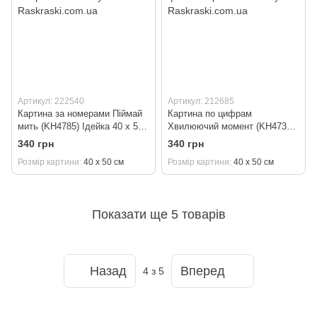
Артикул: 222540
Артикул: 212685
Картина за номерами Піймай
Картина по цифрам
мить (KH4785) Ідейка 40 х 50
Хвилюючий момент (KH4735)
см
Ідейка 40 х 50 см
340 грн
340 грн
Розмір картини
40 х 50 см
Розмір картини
40 х 50 см
Показати ще 5 товарів
Назад
Вперед
4
з 5