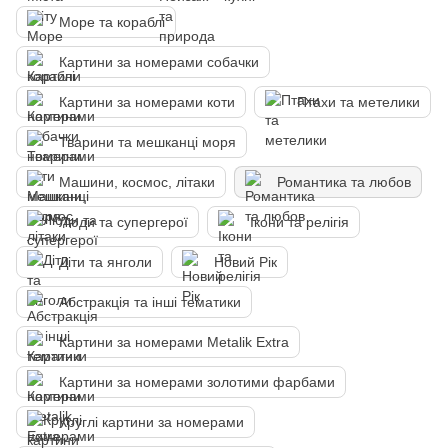
Море та кораблі
Картини за номерами собачки
Картини за номерами коти
Птахи та метелики
Тварини та мешканці моря
Машини, космос, літаки
Романтика та любов
Люди та супергерої
Ікони та релігія
Діти та янголи
Новий Рік
Абстракція та інші тематики
Картини за номерами Metalik Extra
Картини за номерами золотими фарбами
Круглі картини за номерами