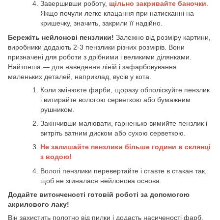
Завершивши роботу,
щільно закривайте баночки
.
Якщо почули легке клацання при натисканні на
кришечку, значить, закрили її надійно.
Бережіть нейлонові пензлики!
Залежно від розміру картини,
виробники додають 2-3 пензлики різних розмірів. Вони
призначені для роботи з дрібними і великими ділянками.
Найтонша — для наведення ліній і зафарбовування
маленьких деталей, наприклад, вусів у кота.
Коли змінюєте фарби, щоразу обполіскуйте пензлик
і витирайте вологою серветкою або бумажним
рушником.
Закінчивши малювати, гарненько вимийте пензлик і
витріть ватним диском або сухою серветкою.
Не залишайте пензлики більше години в склянці
з водою!
Вологі пензлики перевертайте і ставте в стакан так,
щоб не згиналася нейлонова основа.
Додайте витонченості готовій роботі за допомогою
акрилового лаку!
Він захистить полотно від пилки і додасть насиченості фарб.