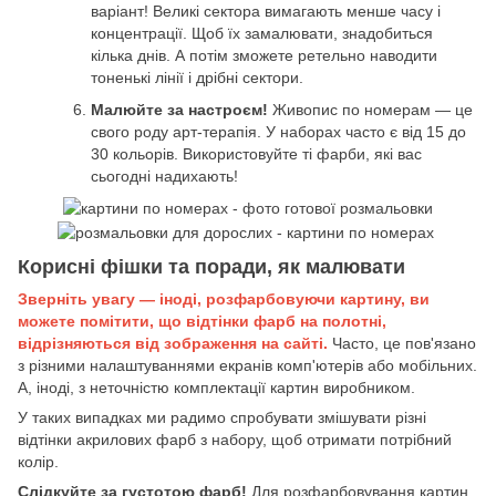
варіант! Великі сектора вимагають менше часу і
концентрації. Щоб їх замалювати, знадобиться
кілька днів. А потім зможете ретельно наводити
тоненькі лінії і дрібні сектори.
Малюйте за настроєм!
Живопис по номерам — це
свого роду арт-терапія. У наборах часто є від 15 до
30 кольорів. Використовуйте ті фарби, які вас
сьогодні надихають!
Корисні фішки та поради, як малювати
Зверніть увагу — іноді, розфарбовуючи картину, ви
можете помітити, що відтінки фарб на полотні,
відрізняються від зображення на сайті.
Часто, це пов'язано
з різними налаштуваннями екранів комп'ютерів або мобільних.
А, іноді, з неточністю комплектації картин виробником.
У таких випадках ми радимо спробувати змішувати різні
відтінки акрилових фарб з набору, щоб отримати потрібний
колір.
Слідкуйте за густотою фарб!
Для розфарбовування картин