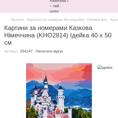
Каталог
Картини по номерах без коробки
Пейзаж міст
Карт
Картини за номерами Казкова
Німеччина (KHO2814) Ідейка 40 х 50
см
Артикул:
254147
Написати відгук