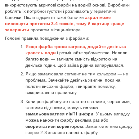
використовують акрилові фарби на водній основі. Виробники
роблять їх потрібної густоти і розливають у герметичні
баночки. Після відкриття такої баночки
акрил може
висохнути протягом 3-4 тижнів, тому й картину краще
завершити
протягом місяця-півтора.
Головні правила поводження з фарбами:
Якщо фарба трохи загусла, додайте декілька
крапель води
і розмішайте зубочисткою. Налили
багато води — залиште ємність відкритою на
декілька годин, щоб зайва рідина випарувалася.
Якщо замалювали сегмент не тим кольором — не
проблема. Зачекайте декілька хвилин, поки на
полотні висохне фарба, і виправте помилку,
використавши правильну.
Коли розфарбовуєте полотно світлими, червоними,
жовтими відтінками, можуть
погано
замальовуватися лінії і цифри.
У цьому випадку
можна наносити фарбу декілька раз або
скористатися коректором
. Замалюйте ним цифру
і через 2-3 хвилини нанесіть фарбу.