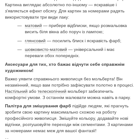
Картина виглядає абсолютно по-іншому — яскравіше і
з'являється ефект обсягу. Для картин за номерами радять
використовувати три види лаку:
матовий
— прибере відблиски, якщо розмальовка
висить біля вікна або поруч із лампою;
глянсовий
— посилить блиск і яскравість фарб;
шовковисто-матовий
— універсальний і має
переваги обох попередніх.
Аксесуари для тих, хто бажає відчути себе справжнім
художником!
Важко уявити справжнього живописця без мольберта! Він
незамінний, якщо вам потрібно зафіксувати полотно в процесі.
Настільний
або
телескопічний
мольберт забезпечить
комфортні умови. З останнім малювати можна навіть в парку.
Палітра для змішування фарб
підійде людям, які прагнуть
зробити свою картину максимально схожою на роботу
професійного живописця. Змішуйте кольору, додавайте нові
відтінки, розтушовуйте переходи між сегментами. З картинами
за номерами немає меж для вашої фантазії!