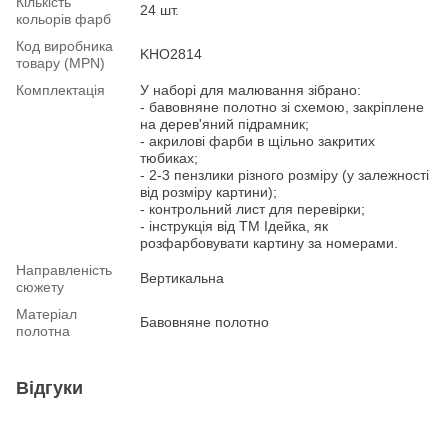
Кількість
24 шт.
кольорів фарб
Код виробника
KHO2814
товару (MPN)
Комплектація
У наборі для малювання зібрано:
- бавовняне полотно зі схемою, закріплене
на дерев'яний підрамник;
- акрилові фарби в щільно закритих
тюбиках;
- 2-3 пензлики різного розміру (у залежності
від розміру картини);
- контрольний лист для перевірки;
- інструкція від ТМ Ідейка, як
розфарбовувати картину за номерами.
Направленість
Вертикальна
сюжету
Матеріал
Бавовняне полотно
полотна
Відгуки