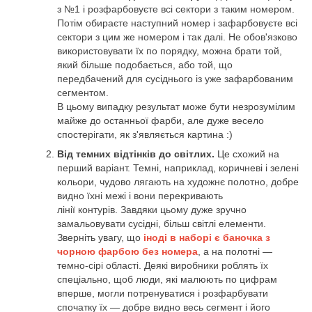
з №1 і розфарбовуєте всі сектори з таким номером.
Потім обираєте наступний номер і зафарбовуєте всі
сектори з цим же номером і так далі. Не обов'язково
використовувати їх по порядку, можна брати той,
який більше подобається, або той, що
передбачений для сусіднього із уже зафарбованим
сегментом.
В цьому випадку результат може бути незрозумілим
майже до останньої фарби, але дуже весело
спостерігати, як з'являється картина :)
Від темних відтінків до світлих.
Це схожий на
перший варіант. Темні, наприклад, коричневі і зелені
кольори, чудово лягають на художнє полотно, добре
видно їхні межі і вони перекривають
лінії контурів. Завдяки цьому дуже зручно
замальовувати сусідні, більш світлі елементи.
Зверніть увагу, що
іноді в наборі є баночка з
чорною фарбою без номера
, а на полотні —
темно-сірі області. Деякі виробники роблять їх
спеціально, щоб люди, які малюють по цифрам
вперше, могли потренуватися і розфарбувати
спочатку їх — добре видно весь сегмент і його