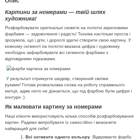
Опис
Картини за номерами — твій шлях
художника!
Розфарбовувати оригінальні сюжети на полотні акриловими
фарбами — задоволення і радість! Техніка настільки проста і
зрозуміла, що і діти, і дорослі здатні створити свою картину. У
кожному сегменті на полотні вказана цифра і художнику
необхідно зафарбовувати всі сегменти фарбами з
відповідними підказками.
У результаті отримуєте шедевр, створений своїми
руками! Готова розмальовка схожа на роботу справжнього
митця, адже ніхто не дізнається, що під фарбою були цифри і
контури :)
Як малювати картину за номерами
Наші клієнти використовують кілька способів розфарбовування
картин. Радимо випробувати їх самостійно і визначити
найкращий для себе!
Всі сегменти одного кольору
. Відкриваєте фарбу