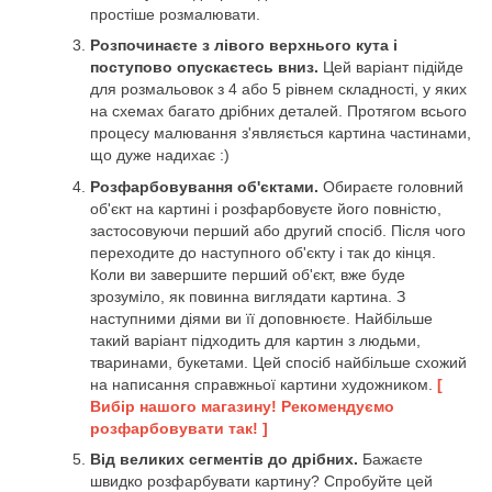
простіше розмалювати.
Розпочинаєте з лівого верхнього кута і
поступово опускаєтесь вниз.
Цей варіант підійде
для розмальовок з 4 або 5 рівнем складності, у яких
на схемах багато дрібних деталей. Протягом всього
процесу малювання з'являється картина частинами,
що дуже надихає :)
Розфарбовування об'єктами.
Обираєте головний
об'єкт на картині і розфарбовуєте його повністю,
застосовуючи перший або другий спосіб. Після чого
переходите до наступного об'єкту і так до кінця.
Коли ви завершите перший об'єкт, вже буде
зрозуміло, як повинна виглядати картина. З
наступними діями ви її доповнюєте. Найбільше
такий варіант підходить для картин з людьми,
тваринами, букетами. Цей спосіб найбільше схожий
на написання справжньої картини художником.
[
Вибір нашого магазину! Рекомендуємо
розфарбовувати так! ]
Від великих сегментів до дрібних.
Бажаєте
швидко розфарбувати картину? Спробуйте цей