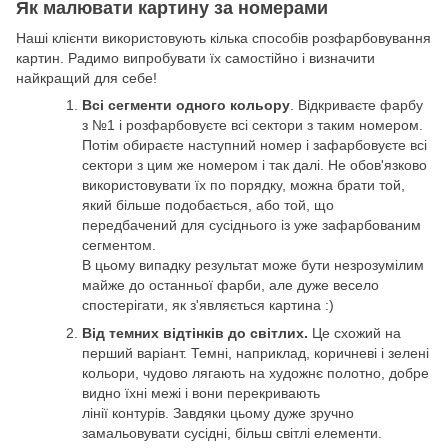
Як малювати картину за номерами
Наші клієнти використовують кілька способів розфарбовування
картин. Радимо випробувати їх самостійно і визначити
найкращий для себе!
Всі сегменти одного кольору
. Відкриваєте фарбу
з №1 і розфарбовуєте всі сектори з таким номером.
Потім обираєте наступний номер і зафарбовуєте всі
сектори з цим же номером і так далі. Не обов'язково
використовувати їх по порядку, можна брати той,
який більше подобається, або той, що
передбачений для сусіднього із уже зафарбованим
сегментом.
В цьому випадку результат може бути незрозумілим
майже до останньої фарби, але дуже весело
спостерігати, як з'являється картина :)
Від темних відтінків до світлих.
Це схожий на
перший варіант. Темні, наприклад, коричневі і зелені
кольори, чудово лягають на художнє полотно, добре
видно їхні межі і вони перекривають
лінії контурів. Завдяки цьому дуже зручно
замальовувати сусідні, більш світлі елементи.