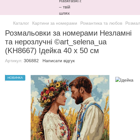
Каталог
Картини за номерами
Романтика та любов
Розмал
Розмальовки за номерами Незламні
та нерозлучні ©art_selena_ua
(KH8667) Ідейка 40 х 50 см
Артикул:
306882
Написати відгук
НОВИНКА