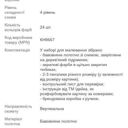
Рівень
складності
4 рівень
схеми
Кількість
24 шт.
кольорів фарб
Код виробника
KH8667
товару (MPN)
Комплектація
У наборі для малювання зібрано:
- бавовняне полотно зі схемою, закріплене
на дерев'яний підрамник;
- акрилові фарби в щільно закритих
тюбиках;
- 2-3 пензлики різного розміру (у залежності
від розміру картини);
- контрольний лист для перевірки;
- інструкція від ТМ Ідейка, як
розфарбовувати картину за номерами;
- брендована коробка з ручкою.
Направленість
Вертикальна
сюжету
Матеріал
Бавовняне полотно
полотна