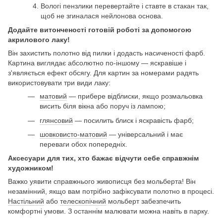
Вологі пензлики перевертайте і ставте в стакан так,
щоб не згиналася нейлонова основа.
Додайте витонченості готовій роботі за допомогою
акрилового лаку!
Він захистить полотно від пилки і додасть насиченості фарб.
Картина виглядає абсолютно по-іншому — яскравіше і
з'являється ефект обсягу. Для картин за номерами радять
використовувати три види лаку:
матовий
— прибере відблиски, якщо розмальовка
висить біля вікна або поруч із лампою;
глянсовий
— посилить блиск і яскравість фарб;
шовковисто-матовий
— універсальний і має
переваги обох попередніх.
Аксесуари для тих, хто бажає відчути себе справжнім
художником!
Важко уявити справжнього живописця без мольберта! Він
незамінний, якщо вам потрібно зафіксувати полотно в процесі.
Настільний
або
телескопічний
мольберт забезпечить
комфортні умови. З останнім малювати можна навіть в парку.