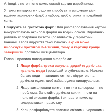
А, іноді, з неточністю комплектації картин виробником.
У таких випадках ми радимо спробувати змішувати різні
відтінки акрилових фарб з набору, щоб отримати потрібний
колір.
Слідкуйте за густотою фарб!
Для розфарбовування картин
використовують акрилові фарби на водній основі. Виробники
роблять їх потрібної густоти і розливають у герметичні
баночки. Після відкриття такої баночки
акрил може
висохнути протягом 3-4 тижнів, тому й картину краще
завершити
протягом місяця-півтора.
Головні правила поводження з фарбами:
Якщо фарба трохи загусла, додайте декілька
крапель води
і розмішайте зубочисткою. Налили
багато води — залиште ємність відкритою на
декілька годин, щоб зайва рідина випарувалася.
Якщо замалювали сегмент не тим кольором — не
проблема. Зачекайте декілька хвилин, поки на
полотні висохне фарба, і виправте помилку,
використавши правильну.
Коли розфарбовуєте полотно світлими, червоними,