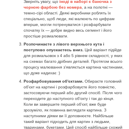
Зверніть увагу, що
іноді в наборі є баночка з
чорною фарбою без номера
, а на полотні —
темно-сірі області. Деякі виробники роблять їх
спеціально, щоб люди, які малюють по цифрам
вперше, могли потренуватися і розфарбувати
спочатку їх — добре видно весь сегмент і його
простіше розмалювати.
Розпочинаєте з лівого верхнього кута і
поступово опускаєтесь вниз.
Цей варіант підійде
для розмальовок з 4 або 5 рівнем складності, у яких
на схемах багато дрібних деталей. Протягом всього
процесу малювання з'являється картина частинами,
що дуже надихає :)
Розфарбовування об'єктами.
Обираєте головний
об'єкт на картині і розфарбовуєте його повністю,
застосовуючи перший або другий спосіб. Після чого
переходите до наступного об'єкту і так до кінця.
Коли ви завершите перший об'єкт, вже буде
зрозуміло, як повинна виглядати картина. З
наступними діями ви її доповнюєте. Найбільше
такий варіант підходить для картин з людьми,
тваринами, букетами. Цей спосіб найбільше схожий