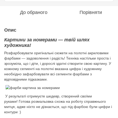
До обраного
Порівняти
Опис
Картини за номерами — твій шлях
художника!
Розфарбовувати оригінальні сюжети на полотні акриловими
фарбами — задоволення і радість! Техніка настільки проста і
зрозуміла, що і діти, і дорослі здатні створити свою картину. У
кожному сегменті на полотні вказана цифра і художнику
необхідно зафарбовувати всі сегменти фарбами з
відповідними підказками.
У результаті отримуєте шедевр, створений своїми
руками! Готова розмальовка схожа на роботу справжнього
митця, адже ніхто не дізнається, що під фарбою були цифри і
контури :)