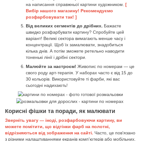
на написання справжньої картини художником.
[
Вибір нашого магазину! Рекомендуємо
розфарбовувати так! ]
Від великих сегментів до дрібних.
Бажаєте
швидко розфарбувати картину? Спробуйте цей
варіант! Великі сектора вимагають менше часу і
концентрації. Щоб їх замалювати, знадобиться
кілька днів. А потім зможете ретельно наводити
тоненькі лінії і дрібні сектори.
Малюйте за настроєм!
Живопис по номерам — це
свого роду арт-терапія. У наборах часто є від 15 до
30 кольорів. Використовуйте ті фарби, які вас
сьогодні надихають!
Корисні фішки та поради, як малювати
Зверніть увагу — іноді, розфарбовуючи картину, ви
можете помітити, що відтінки фарб на полотні,
відрізняються від зображення на сайті.
Часто, це пов'язано
з різними налаштуваннями екранів комп'ютерів або мобільних.