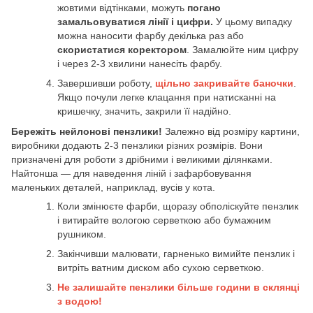
жовтими відтінками, можуть
погано
замальовуватися лінії і цифри.
У цьому випадку
можна наносити фарбу декілька раз або
скористатися коректором
. Замалюйте ним цифру
і через 2-3 хвилини нанесіть фарбу.
Завершивши роботу,
щільно закривайте баночки
.
Якщо почули легке клацання при натисканні на
кришечку, значить, закрили її надійно.
Бережіть нейлонові пензлики!
Залежно від розміру картини,
виробники додають 2-3 пензлики різних розмірів. Вони
призначені для роботи з дрібними і великими ділянками.
Найтонша — для наведення ліній і зафарбовування
маленьких деталей, наприклад, вусів у кота.
Коли змінюєте фарби, щоразу обполіскуйте пензлик
і витирайте вологою серветкою або бумажним
рушником.
Закінчивши малювати, гарненько вимийте пензлик і
витріть ватним диском або сухою серветкою.
Не залишайте пензлики більше години в склянці
з водою!