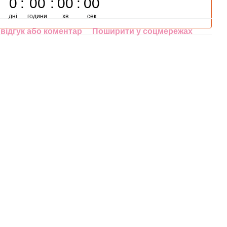
0
00
00
00
дні
години
хв
сек
відгук або коментар
Поширити у соцмережах