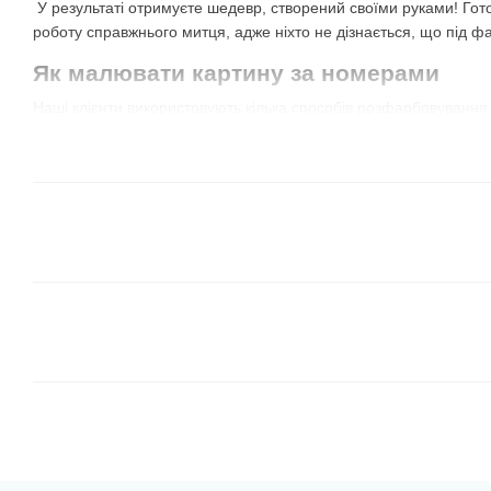
У результаті отримуєте шедевр, створений своїми руками! Гот
роботу справжнього митця, адже ніхто не дізнається, що під ф
Як малювати картину за номерами
Наші клієнти використовують кілька способів розфарбовування
їх самостійно і визначити найкращий для себе!
Всі сегменти одного кольору
. Відкриваєте фарбу 
сектори з таким номером. Потім обираєте наступний 
сектори з цим же номером і так далі. Не обов'язково 
можна брати той, який більше подобається, або той
для сусіднього із уже зафарбованим сегментом.
В цьому випадку результат може бути незрозумілим 
але дуже весело спостерігати, як з'являється картина
Від темних відтінків до світлих.
Це схожий на перш
коричневі і зелені кольори, чудово лягають на худож
межі і вони перекривають лінії контурів. Завдяки ць
сусідні, більш світлі елементи.
Зверніть увагу, що
іноді в наборі є баночка з чо
полотні — темно-сірі області. Деякі виробники роблят
малюють по цифрам вперше, могли потренуватися і 