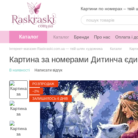
Перейти до основного контенту
Картини по номерах – твій 
Каталог
Каталог
Бренди
Про нас
Оплата і д
Інтернет-магазин Raskraski.com.ua — твій шлях художника
Каталог
Карт
Картина за номерами Дитинча єдин
В наявності
Написати відгук
РОЗПРОДАЖ
−2%
ЗАЛИШИЛОСЬ 6 ДНІВ