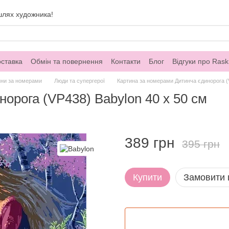
шлях художника!
оставка
Обмін та повернення
Контакти
Блог
Відгуки про Rask
ини за номерами
Люди та супергерої
Картина за номерами Дитинча єдинорога (
орога (VP438) Babylon 40 х 50 см
389 грн
395 грн
Купити
Замовити