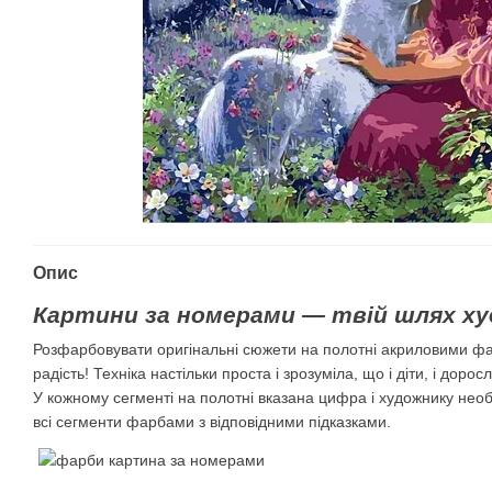
Опис
Картини за номерами — твій шлях ху
Розфарбовувати оригінальні сюжети на полотні акриловими ф
радість! Техніка настільки проста і зрозуміла, що і діти, і дорос
У кожному сегменті на полотні вказана цифра і художнику нео
всі сегменти фарбами з відповідними підказками.