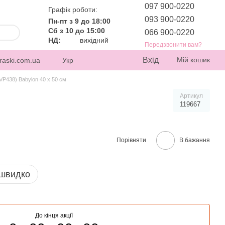
097 900-0220
Графік роботи:
093 900-0220
Пн-пт з 9 до 18:00
Сб з 10 до 15:00
066 900-0220
НД:
вихідний
Передзвонити вам?
Вхід
Мій кошик
raski.com.ua
Укр
VP438) Babylon 40 х 50 см
Артикул
119667
Порівняти
В бажання
 швидко
До кінця акції