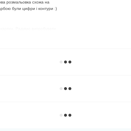
ова розмальовка схожа на
арбою були цифри і контури :)
 картин. Радимо випробувати
з №1 і розфарбовуєте всі
номер і зафарбовуєте всі
використовувати їх по порядку,
, що передбачений
майже до останньої фарби,
 :)
ий варіант. Темні, наприклад,
нє полотно, добре видно їхні
ому дуже зручно замальовувати
рною фарбою без номера
, а на
ь їх спеціально, щоб люди, які
розфарбувати спочатку їх —