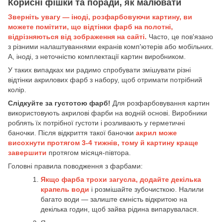
Корисні фішки та поради, як малювати
Зверніть увагу — іноді, розфарбовуючи картину, ви
можете помітити, що відтінки фарб на полотні,
відрізняються від зображення на сайті.
Часто, це пов'язано
з різними налаштуваннями екранів комп'ютерів або мобільних.
А, іноді, з неточністю комплектації картин виробником.
У таких випадках ми радимо спробувати змішувати різні
відтінки акрилових фарб з набору, щоб отримати потрібний
колір.
Слідкуйте за густотою фарб!
Для розфарбовування картин
використовують акрилові фарби на водній основі. Виробники
роблять їх потрібної густоти і розливають у герметичні
баночки. Після відкриття такої баночки
акрил може
висохнути протягом 3-4 тижнів, тому й картину краще
завершити
протягом місяця-півтора.
Головні правила поводження з фарбами:
Якщо фарба трохи загусла, додайте декілька
крапель води
і розмішайте зубочисткою. Налили
багато води — залиште ємність відкритою на
декілька годин, щоб зайва рідина випарувалася.