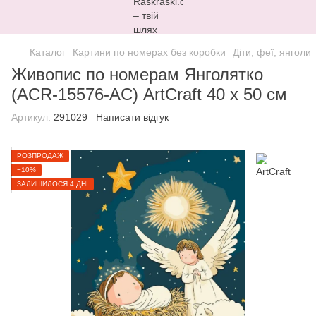
Каталог
Картини по номерах без коробки
Діти, феї, янголи
Живопис по номерам Янголятко
(ACR-15576-AC) ArtCraft 40 х 50 см
Артикул:
291029
Написати відгук
РОЗПРОДАЖ
−10%
ЗАЛИШИЛОСЯ 4 ДНІ