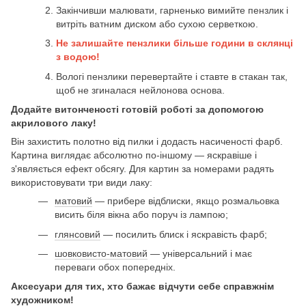
Закінчивши малювати, гарненько вимийте пензлик і
витріть ватним диском або сухою серветкою.
Не залишайте пензлики більше години в склянці
з водою!
Вологі пензлики перевертайте і ставте в стакан так,
щоб не згиналася нейлонова основа.
Додайте витонченості готовій роботі за допомогою
акрилового лаку!
Він захистить полотно від пилки і додасть насиченості фарб.
Картина виглядає абсолютно по-іншому — яскравіше і
з'являється ефект обсягу. Для картин за номерами радять
використовувати три види лаку:
матовий
— прибере відблиски, якщо розмальовка
висить біля вікна або поруч із лампою;
глянсовий
— посилить блиск і яскравість фарб;
шовковисто-матовий
— універсальний і має
переваги обох попередніх.
Аксесуари для тих, хто бажає відчути себе справжнім
художником!