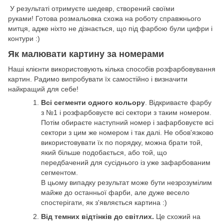
У результаті отримуєте шедевр, створений своїми
руками! Готова розмальовка схожа на роботу справжнього
митця, адже ніхто не дізнається, що під фарбою були цифри і
контури :)
Як малювати картину за номерами
Наші клієнти використовують кілька способів розфарбовування
картин. Радимо випробувати їх самостійно і визначити
найкращий для себе!
Всі сегменти одного кольору
. Відкриваєте фарбу
з №1 і розфарбовуєте всі сектори з таким номером.
Потім обираєте наступний номер і зафарбовуєте всі
сектори з цим же номером і так далі. Не обов'язково
використовувати їх по порядку, можна брати той,
який більше подобається, або той, що
передбачений для сусіднього із уже зафарбованим
сегментом.
В цьому випадку результат може бути незрозумілим
майже до останньої фарби, але дуже весело
спостерігати, як з'являється картина :)
Від темних відтінків до світлих.
Це схожий на