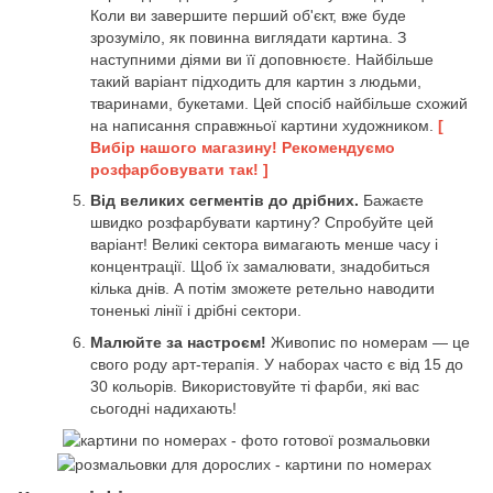
Коли ви завершите перший об'єкт, вже буде
зрозуміло, як повинна виглядати картина. З
наступними діями ви її доповнюєте. Найбільше
такий варіант підходить для картин з людьми,
тваринами, букетами. Цей спосіб найбільше схожий
на написання справжньої картини художником.
[
Вибір нашого магазину! Рекомендуємо
розфарбовувати так! ]
Від великих сегментів до дрібних.
Бажаєте
швидко розфарбувати картину? Спробуйте цей
варіант! Великі сектора вимагають менше часу і
концентрації. Щоб їх замалювати, знадобиться
кілька днів. А потім зможете ретельно наводити
тоненькі лінії і дрібні сектори.
Малюйте за настроєм!
Живопис по номерам — це
свого роду арт-терапія. У наборах часто є від 15 до
30 кольорів. Використовуйте ті фарби, які вас
сьогодні надихають!