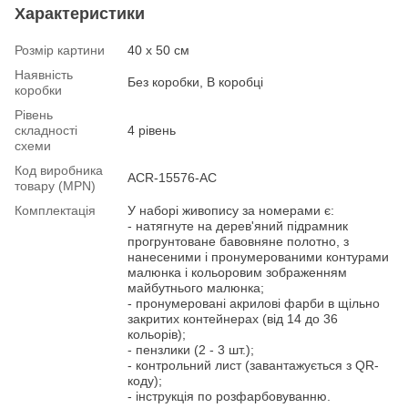
Характеристики
Розмір картини
40 х 50 см
Наявність
Без коробки, В коробці
коробки
Рівень
складності
4 рівень
схеми
Код виробника
ACR-15576-AC
товару (MPN)
Комплектація
У наборі живопису за номерами є:
- натягнуте на дерев'яний підрамник
прогрунтоване бавовняне полотно, з
нанесеними і пронумерованими контурами
малюнка і кольоровим зображенням
майбутнього малюнка;
- пронумеровані акрилові фарби в щільно
закритих контейнерах (від 14 до 36
кольорів);
- пензлики (2 - 3 шт.);
- контрольний лист (завантажується з QR-
коду);
- інструкція по розфарбовуванню.