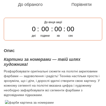
До обраного
Порівняти
До кінця акції
0
00
00
00
дні
години
хв
сек
Опис
Картини за номерами — твій шлях
художника!
Розфарбовувати оригінальні сюжети на полотні акриловими
фарбами — задоволення і радість! Техніка настільки проста і
зрозуміла, що і діти, і дорослі здатні створити свою картину. У
кожному сегменті на полотні вказана цифра і художнику
необхідно зафарбовувати всі сегменти фарбами з
відповідними підказками.