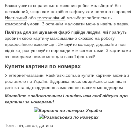
Важко уявити справжнього живописця без мольберта! Він
незамінний, якщо вам потрібно зафіксувати полотно в процесі.
Настільний
або
телескопічний
мольберт забезпечить
комфортні умови. З останнім малювати можна навіть в парку.
Палітра для змішування фарб
підійде людям, які прагнуть
зробити свою картину максимально схожою на роботу
професійного живописця. Змішуйте кольору, додавайте нові
відтінки, розтушовуйте переходи між сегментами. З картинами
за номерами немає меж для вашої фантазії!
Купити картини по номерах
У інтернет-магазині Raskraski.com.ua купити картини можна з
доставкою по Україні. Відправка посилок здійснюється після
дзвінка та підтвердження замовлення нашим менеджером.
Малюйте з задоволенням і пишіть нам свої відгуки про
картини за номерами!
Теги : ніч, ангел, дитина