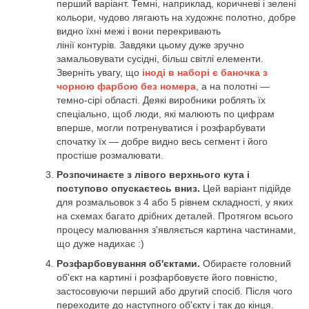
перший варіант. Темні, наприклад, коричневі і зелені
кольори, чудово лягають на художнє полотно, добре
видно їхні межі і вони перекривають
лінії контурів. Завдяки цьому дуже зручно
замальовувати сусідні, більш світлі елементи.
Зверніть увагу, що
іноді в наборі є баночка з
чорною фарбою без номера
, а на полотні —
темно-сірі області. Деякі виробники роблять їх
спеціально, щоб люди, які малюють по цифрам
вперше, могли потренуватися і розфарбувати
спочатку їх — добре видно весь сегмент і його
простіше розмалювати.
Розпочинаєте з лівого верхнього кута і
поступово опускаєтесь вниз.
Цей варіант підійде
для розмальовок з 4 або 5 рівнем складності, у яких
на схемах багато дрібних деталей. Протягом всього
процесу малювання з'являється картина частинами,
що дуже надихає :)
Розфарбовування об'єктами.
Обираєте головний
об'єкт на картині і розфарбовуєте його повністю,
застосовуючи перший або другий спосіб. Після чого
переходите до наступного об'єкту і так до кінця.