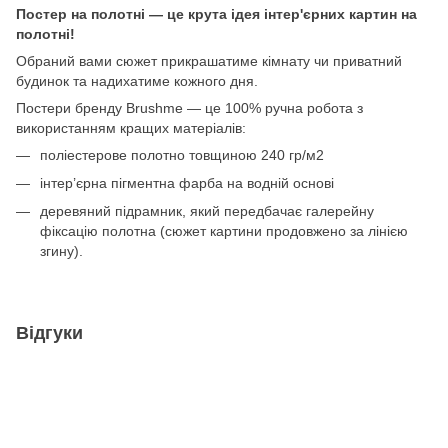
Постер на полотні — це крута ідея
інтер'єрних картин на
полотні
!
Обраний вами сюжет прикрашатиме кімнату чи приватний
будинок та надихатиме кожного дня.
Постери бренду Brushme — це 100% ручна робота з
використанням кращих матеріалів:
поліестерове полотно товщиною 240 гр/м2
інтер’єрна пігментна фарба на водній основі
деревяний підрамник, який передбачає галерейну
фіксацію полотна (сюжет картини продовжено за лінією
згину).
Відгуки