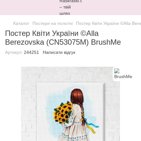
Каталог
Постери на полотні
Постер Квіти України ©Alla Be
Постер Квіти України ©Alla
Berezovska (CN53075M) BrushMe
Артикул:
244251
Написати відгук