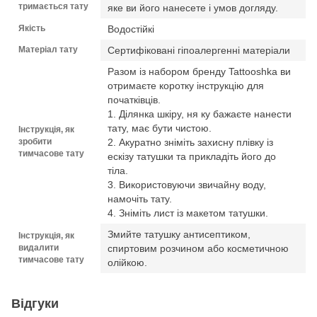
тримається тату
яке ви його нанесете і умов догляду.
Якість
Водостійкі
Матеріал тату
Сертифіковані гіпоалергенні матеріали
Разом із набором бренду Tattooshka ви
отримаєте коротку інструкцію для
початківців.
1. Ділянка шкіру, ня ку бажаєте нанести
тату, має бути чистою.
Інструкція, як
зробити
2. Акуратно зніміть захисну плівку із
тимчасове тату
ескізу татушки та прикладіть його до
тіла.
3. Використовуючи звичайну воду,
намочіть тату.
4. Зніміть лист із макетом татушки.
Змийте татушку антисептиком,
Інструкція, як
видалити
спиртовим розчином або косметичною
тимчасове тату
олійкою.
Відгуки