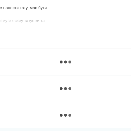
те нанести тату, має бути
івку із ескізу татушки та
оду, намочіть тату.
ушки.
м, спиртовим розчином або