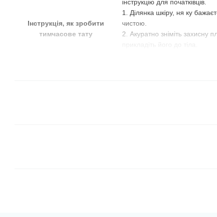
інструкцію для початківців.
1. Ділянка шкіру, ня ку бажає
Інструкція, як зробити
чистою.
тимчасове тату
2. Акуратно зніміть захисну пл
прикладіть його до тіла.
3. Використовуючи звичайну в
4. Зніміть лист із макетом тат
Інструкція, як видалити
Змийте татушку антисептико
тимчасове тату
косметичною олійкою.