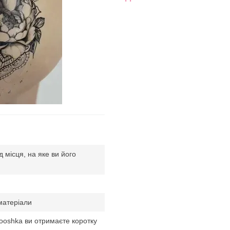
ід місця, на яке ви його
матеріали
tooshka ви отримаєте коротку