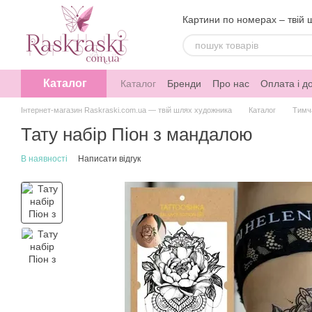
Перейти до основного контенту
Картини по номерах – твій 
Каталог
Каталог
Бренди
Про нас
Оплата і д
Інтернет-магазин Raskraski.com.ua — твій шлях художника
Каталог
Тимч
Тату набір Піон з мандалою
В наявності
Написати відгук