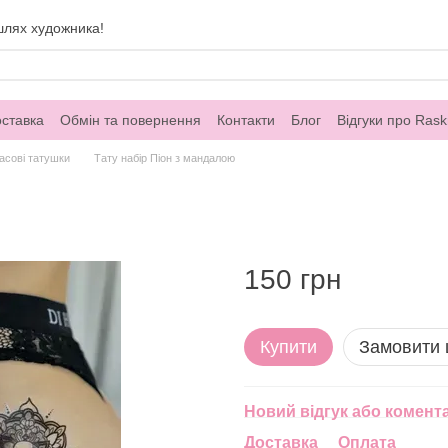
шлях художника!
оставка
Обмін та повернення
Контакти
Блог
Відгуки про Rask
асові татушки
Тату набір Піон з мандалою
150 грн
Купити
Замовити
Новий відгук або комент
Доставка
Оплата