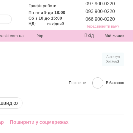
097 900-0220
Графік роботи:
093 900-0220
Пн-пт з 9 до 18:00
Сб з 10 до 15:00
066 900-0220
НД:
вихідний
Передзвонити вам?
Вхід
Мій кошик
raski.com.ua
Укр
Артикул
259550
Порівняти
В бажання
 швидко
ар
Поширити у соцмережах