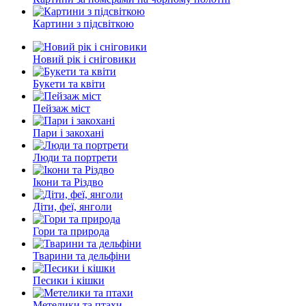
Картини з підсвіткою
Новий рік і сніговики
Букети та квіти
Пейзаж міст
Пари і закохані
Люди та портрети
Ікони та Різдво
Діти, феї, янголи
Гори та природа
Тварини та дельфіни
Песики і кішки
Метелики та птахи