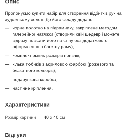
Опис
Пропонуємо купити набір для створення відбитків рук на
художньому холсті. До його складу додано:
чорне полотно на підрамнику, закріплене методом
галерейної натяжки (створили свій шедевр і можете
відразу повісити його на стіну без додаткового
оформлення в багетну раму);
комплект різних розмірів пензлів;
кілька тюбиків з акриловою фарбою (рожевого та
блакитного кольорів);
подарункова коробка;
настінне кріплення.
Характеристики
Розмір картини
40 х 40 см
Відгуки