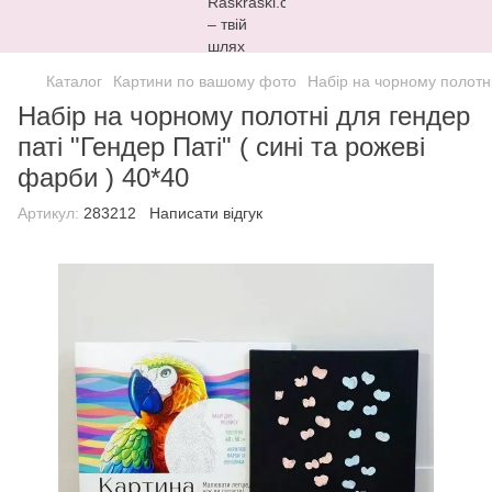
Каталог
Картини по вашому фото
Набір на чорному полотні 
Набір на чорному полотні для гендер
паті "Гендер Паті" ( сині та рожеві
фарби ) 40*40
Артикул:
283212
Написати відгук