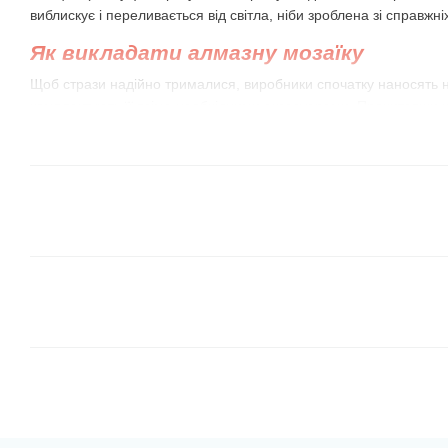
виблискує і переливається від світла, ніби зроблена зі справжні
Як викладати алмазну мозаїку
Щоб стрази надійно трималися, виробники спочатку наносять н
комплектують її всіма необхідними аксесуарами. Прочитавши к
створите оригінальний виріб!
Приготуйте комфортне робоче місце
, встановіть
потрібно. Розпакуйте і розкладіть набір на стіл.
Насипте трохи стразів у лоток
з луночками, який є 
краще підготуватися пару сусідніх між собою кольорів
місткість лоточка маленька, візьміть коробки із під сі
акрилових фарб (вони є у всіх, хто любить малювати
Закріпіть схему на рівній поверхні.
Краї її можна 
склянки з водою або важкі статуетки. Потім відкрийте
приблизно 10-15 рядів, відігнувши захисну плівку. Та
ліктями до полотна.
Викладати стрази-камінчики слід по рядах або з
кольорами, використовуючи пінцет або клейовий олів
визначте, що вам більше подобається! Намагайтеся 