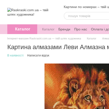
Перейти до основного контенту
Картини по номерах – твій 
Каталог
Каталог
Бренди
Про нас
Оплата і д
Інтернет-магазин Raskraski.com.ua — твій шлях художника
Каталог
Алма
Картина алмазами Леви Алмазна м
В наявності
Написати відгук