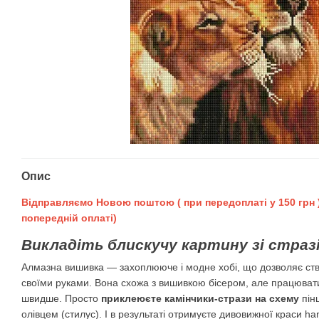
Опис
Відправляємо Новою поштою ( при передоплаті у 150 грн )
попередній оплаті)
Викладіть блискучу картину зі стразі
Алмазна вишивка — захоплююче і модне хобі, що дозволяє ств
своїми руками. Вона схожа з вишивкою бісером, але працювати в
швидше. Просто
приклеюєте камінчики-стрази на схему
пін
олівцем (стилус). І в результаті отримуєте дивовижної краси