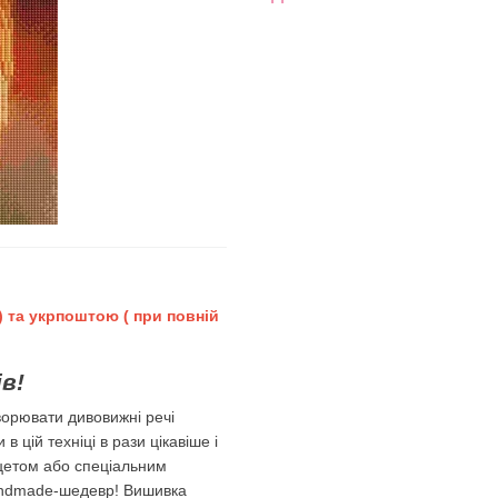
 та укрпоштою ( при повній
в!
орювати дивовижні речі
 цій техніці в рази цікавіше і
цетом або спеціальним
 handmade-шедевр! Вишивка