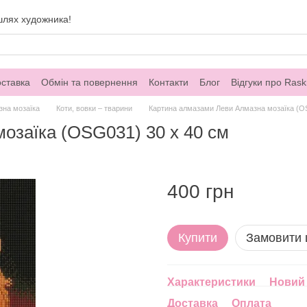
шлях художника!
оставка
Обмін та повернення
Контакти
Блог
Відгуки про Rask
зна мозаїка
Коти, вовки – тварини
Картина алмазами Леви Алмазна мозаїка (O
озаїка (OSG031) 30 х 40 см
400 грн
Купити
Замовити
Характеристики
Новий 
Доставка
Оплата