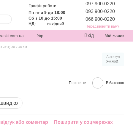
097 900-0220
Графік роботи:
093 900-0220
Пн-пт з 9 до 18:00
Сб з 10 до 15:00
066 900-0220
НД:
вихідний
Передзвонити вам?
Вхід
Мій кошик
raski.com.ua
Укр
SG031) 30 х 40 см
Артикул
260681
Порівняти
В бажання
 швидко
відгук або коментар
Поширити у соцмережах