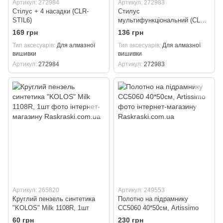
Артикул: 272984
Артикул: 272983
Стілус + 4 насадки (CLR-
Стилус
STIL6)
мультифункціональний (CLR-
STIL4)
169 грн
136 грн
Тип аксесуарів
Для алмазної
Тип аксесуарів
Для алмазної
вишивки
вишивки
Артикул
272984
Артикул
272983
Артикул: 265820
Артикул: 249553
Круглий пензель синтетика
Полотно на підрамнику
"KOLOS" Milk 1108R, 1шт
CC5060 40*50см, Artissimo
60 грн
230 грн