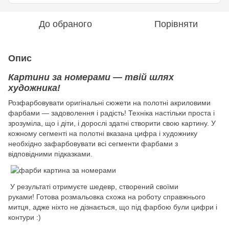
До обраного
Порівняти
Опис
Картини за номерами — твій шлях
художника!
Розфарбовувати оригінальні сюжети на полотні акриловими
фарбами — задоволення і радість! Техніка настільки проста і
зрозуміла, що і діти, і дорослі здатні створити свою картину. У
кожному сегменті на полотні вказана цифра і художнику
необхідно зафарбовувати всі сегменти фарбами з
відповідними підказками.
У результаті отримуєте шедевр, створений своїми
руками! Готова розмальовка схожа на роботу справжнього
митця, адже ніхто не дізнається, що під фарбою були цифри і
контури :)