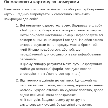
Як малювати картину за номерами
Наші клієнти використовують кілька способів розфарбовування
картин. Радимо випробувати їх самостійно і визначити
найкращий для себе!
Всі сегменти одного кольору
. Відкриваєте фарбу
з №1 і розфарбовуєте всі сектори з таким номером.
Потім обираєте наступний номер і зафарбовуєте всі
сектори з цим же номером і так далі. Не обов'язково
використовувати їх по порядку, можна брати той,
який більше подобається, або той, що
передбачений для сусіднього із уже зафарбованим
сегментом.
В цьому випадку результат може бути незрозумілим
майже до останньої фарби, але дуже весело
спостерігати, як з'являється картина :)
Від темних відтінків до світлих.
Це схожий на
перший варіант. Темні, наприклад, коричневі і зелені
кольори, чудово лягають на художнє полотно, добре
видно їхні межі і вони перекривають
лінії контурів. Завдяки цьому дуже зручно
замальовувати сусідні, більш світлі елементи.