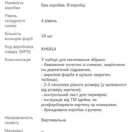
Наявність
Без коробки, В коробці
коробки
Рівень
складності
4 рівень
схеми
Кількість
18 шт.
кольорів фарб
Код виробника
KH6814
товару (MPN)
Комплектація
У наборі для малювання зібрано:
- бавовняне полотно зі схемою, закріплене
на дерев'яний підрамник;
- акрилові фарби в щільно закритих
тюбиках;
- 2-3 пензлики різного розміру (у залежності
від розміру картини);
- контрольний лист для перевірки;
- інструкція від ТМ Ідейка, як
розфарбовувати картину за номерами;
- брендована коробка з ручкою.
Направленість
Вертикальна
сюжету
Матеріал