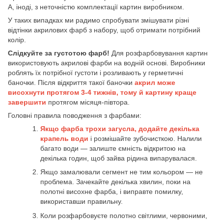
А, іноді, з неточністю комплектації картин виробником.
У таких випадках ми радимо спробувати змішувати різні
відтінки акрилових фарб з набору, щоб отримати потрібний
колір.
Слідкуйте за густотою фарб!
Для розфарбовування картин
використовують акрилові фарби на водній основі. Виробники
роблять їх потрібної густоти і розливають у герметичні
баночки. Після відкриття такої баночки
акрил може
висохнути протягом 3-4 тижнів, тому й картину краще
завершити
протягом місяця-півтора.
Головні правила поводження з фарбами:
Якщо фарба трохи загусла, додайте декілька
крапель води
і розмішайте зубочисткою. Налили
багато води — залиште ємність відкритою на
декілька годин, щоб зайва рідина випарувалася.
Якщо замалювали сегмент не тим кольором — не
проблема. Зачекайте декілька хвилин, поки на
полотні висохне фарба, і виправте помилку,
використавши правильну.
Коли розфарбовуєте полотно світлими, червоними,