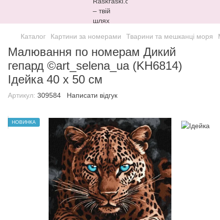
Каталог
Картини за номерами
Тварини та мешканці моря
Малювання по номерам Дикий
гепард ©art_selena_ua (KH6814)
Ідейка 40 х 50 см
Артикул:
309584
Написати відгук
НОВИНКА