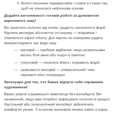
Вологі пензлики перевертайте і ставте в стакан так,
щоб не згиналася нейлонова основа.
Додайте витонченості готовій роботі за допомогою
акрилового лаку!
Він захистить полотно від пилки і додасть насиченості фарб.
Картина виглядає абсолютно по-іншому — яскравіше і
з'являється ефект обсягу. Для картин за номерами радять
використовувати три види лаку:
матовий
— прибере відблиски, якщо розмальовка
висить біля вікна або поруч із лампою;
глянсовий
— посилить блиск і яскравість фарб;
шовковисто-матовий
— універсальний і має
переваги обох попередніх.
Аксесуари для тих, хто бажає відчути себе справжнім
художником!
Важко уявити справжнього живописця без мольберта! Він
незамінний, якщо вам потрібно зафіксувати полотно в процесі.
Настільний
або
телескопічний
мольберт забезпечить
комфортні умови. З останнім малювати можна навіть в парку.