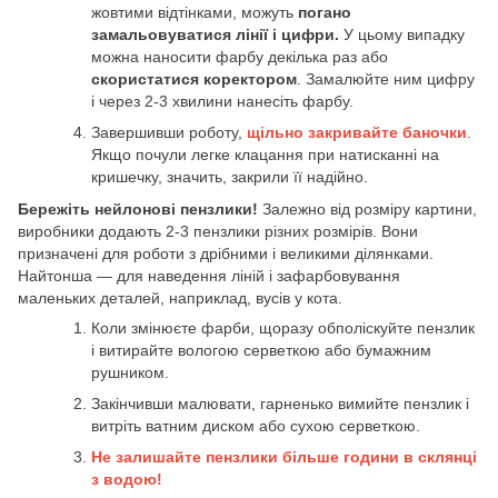
жовтими відтінками, можуть
погано
замальовуватися лінії і цифри.
У цьому випадку
можна наносити фарбу декілька раз або
скористатися коректором
. Замалюйте ним цифру
і через 2-3 хвилини нанесіть фарбу.
Завершивши роботу,
щільно закривайте баночки
.
Якщо почули легке клацання при натисканні на
кришечку, значить, закрили її надійно.
Бережіть нейлонові пензлики!
Залежно від розміру картини,
виробники додають 2-3 пензлики різних розмірів. Вони
призначені для роботи з дрібними і великими ділянками.
Найтонша — для наведення ліній і зафарбовування
маленьких деталей, наприклад, вусів у кота.
Коли змінюєте фарби, щоразу обполіскуйте пензлик
і витирайте вологою серветкою або бумажним
рушником.
Закінчивши малювати, гарненько вимийте пензлик і
витріть ватним диском або сухою серветкою.
Не залишайте пензлики більше години в склянці
з водою!