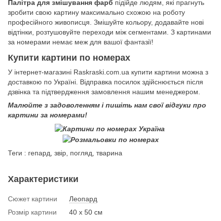
Палітра для змішування фарб
підійде людям, які прагнуть
зробити свою картину максимально схожою на роботу
професійного живописця. Змішуйте кольору, додавайте нові
відтінки, розтушовуйте переходи між сегментами. З картинами
за номерами немає меж для вашої фантазії!
Купити картини по номерах
У інтернет-магазині Raskraski.com.ua купити картини можна з
доставкою по Україні. Відправка посилок здійснюється після
дзвінка та підтвердження замовлення нашим менеджером.
Малюйте з задоволенням і пишіть нам свої відгуки про
картини за номерами!
Теги : гепард, звір, погляд, тварина
Характеристики
Сюжет картини
Леопард
Розмір картини
40 х 50 см