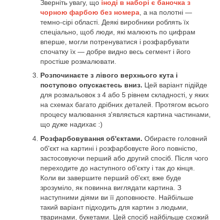
Зверніть увагу, що
іноді в наборі є баночка з
чорною фарбою без номера
, а на полотні —
темно-сірі області. Деякі виробники роблять їх
спеціально, щоб люди, які малюють по цифрам
вперше, могли потренуватися і розфарбувати
спочатку їх — добре видно весь сегмент і його
простіше розмалювати.
Розпочинаєте з лівого верхнього кута і
поступово опускаєтесь вниз.
Цей варіант підійде
для розмальовок з 4 або 5 рівнем складності, у яких
на схемах багато дрібних деталей. Протягом всього
процесу малювання з'являється картина частинами,
що дуже надихає :)
Розфарбовування об'єктами.
Обираєте головний
об'єкт на картині і розфарбовуєте його повністю,
застосовуючи перший або другий спосіб. Після чого
переходите до наступного об'єкту і так до кінця.
Коли ви завершите перший об'єкт, вже буде
зрозуміло, як повинна виглядати картина. З
наступними діями ви її доповнюєте. Найбільше
такий варіант підходить для картин з людьми,
тваринами, букетами. Цей спосіб найбільше схожий