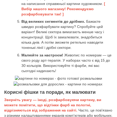
на написання справжньої картини художником.
[
Вибір нашого магазину! Рекомендуємо
розфарбовувати так! ]
Від великих сегментів до дрібних.
Бажаєте
швидко розфарбувати картину? Спробуйте цей
варіант! Великі сектора вимагають менше часу і
концентрації. Щоб їх замалювати, знадобиться
кілька днів. А потім зможете ретельно наводити
тоненькі лінії і дрібні сектори.
Малюйте за настроєм!
Живопис по номерам — це
свого роду арт-терапія. У наборах часто є від 15 до
30 кольорів. Використовуйте ті фарби, які вас
сьогодні надихають!
Корисні фішки та поради, як малювати
Зверніть увагу — іноді, розфарбовуючи картину, ви
можете помітити, що відтінки фарб на полотні,
відрізняються від зображення на сайті.
Часто, це пов'язано
з різними налаштуваннями екранів комп'ютерів або мобільних.