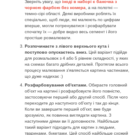
Зверніть увагу, що
іноді в наборі є баночка з
чорною фарбою без номера
, а на полотні —
темно-сірі області. Деякі виробники роблять їх
спеціально, щоб люди, які малюють по цифрам
вперше, могли потренуватися і розфарбувати
спочатку їх — добре видно весь сегмент і його
простіше розмалювати.
Розпочинаєте з лівого верхнього кута і
поступово опускаєтесь вниз.
Цей варіант підійде
для розмальовок з 4 або 5 рівнем складності, у яких
на схемах багато дрібних деталей. Протягом всього
процесу малювання з'являється картина частинами,
що дуже надихає :)
Розфарбовування об'єктами.
Обираєте головний
об'єкт на картині і розфарбовуєте його повністю,
застосовуючи перший або другий спосіб. Після чого
переходите до наступного об'єкту і так до кінця.
Коли ви завершите перший об'єкт, вже буде
зрозуміло, як повинна виглядати картина. З
наступними діями ви її доповнюєте. Найбільше
такий варіант підходить для картин з людьми,
тваринами, букетами. Цей спосіб найбільше схожий