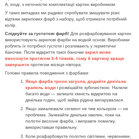
А, іноді, з неточністю комплектації картин виробником.
У таких випадках ми радимо спробувати змішувати різні
відтінки акрилових фарб з набору, щоб отримати потрібний
колір.
Слідкуйте за густотою фарб!
Для розфарбовування картин
використовують акрилові фарби на водній основі. Виробники
роблять їх потрібної густоти і розливають у герметичні
баночки. Після відкриття такої баночки
акрил може
висохнути протягом 3-4 тижнів, тому й картину краще
завершити
протягом місяця-півтора.
Головні правила поводження з фарбами:
Якщо фарба трохи загусла, додайте декілька
крапель води
і розмішайте зубочисткою. Налили
багато води — залиште ємність відкритою на
декілька годин, щоб зайва рідина випарувалася.
Якщо замалювали сегмент не тим кольором — не
проблема. Зачекайте декілька хвилин, поки на
полотні висохне фарба, і виправте помилку,
використавши правильну.
Коли розфарбовуєте полотно світлими, червоними,