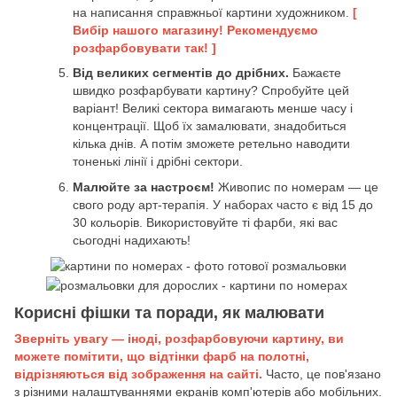
на написання справжньої картини художником.
[
Вибір нашого магазину! Рекомендуємо
розфарбовувати так! ]
Від великих сегментів до дрібних.
Бажаєте
швидко розфарбувати картину? Спробуйте цей
варіант! Великі сектора вимагають менше часу і
концентрації. Щоб їх замалювати, знадобиться
кілька днів. А потім зможете ретельно наводити
тоненькі лінії і дрібні сектори.
Малюйте за настроєм!
Живопис по номерам — це
свого роду арт-терапія. У наборах часто є від 15 до
30 кольорів. Використовуйте ті фарби, які вас
сьогодні надихають!
Корисні фішки та поради, як малювати
Зверніть увагу — іноді, розфарбовуючи картину, ви
можете помітити, що відтінки фарб на полотні,
відрізняються від зображення на сайті.
Часто, це пов'язано
з різними налаштуваннями екранів комп'ютерів або мобільних.