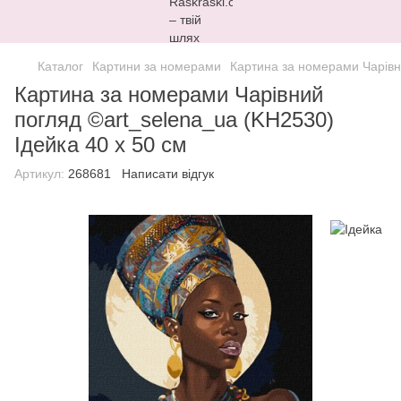
Каталог
Картини за номерами
Картина за номерами Чарівни
Картина за номерами Чарівний
погляд ©art_selena_ua (KH2530)
Ідейка 40 х 50 см
Артикул:
268681
Написати відгук