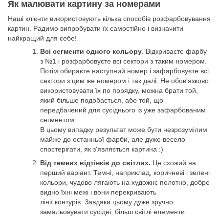
Як малювати картину за номерами
Наші клієнти використовують кілька способів розфарбовування
картин. Радимо випробувати їх самостійно і визначити
найкращий для себе!
Всі сегменти одного кольору
. Відкриваєте фарбу
з №1 і розфарбовуєте всі сектори з таким номером.
Потім обираєте наступний номер і зафарбовуєте всі
сектори з цим же номером і так далі. Не обов'язково
використовувати їх по порядку, можна брати той,
який більше подобається, або той, що
передбачений для сусіднього із уже зафарбованим
сегментом.
В цьому випадку результат може бути незрозумілим
майже до останньої фарби, але дуже весело
спостерігати, як з'являється картина :)
Від темних відтінків до світлих.
Це схожий на
перший варіант. Темні, наприклад, коричневі і зелені
кольори, чудово лягають на художнє полотно, добре
видно їхні межі і вони перекривають
лінії контурів. Завдяки цьому дуже зручно
замальовувати сусідні, більш світлі елементи.