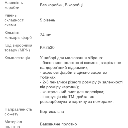
Наявність
Без коробки, В коробці
коробки
Рівень
складності
5 рівень
схеми
Кількість
24 шт.
кольорів фарб
Код виробника
KH2530
товару (MPN)
Комплектація
У наборі для малювання зібрано:
- бавовняне полотно зі схемою, закріплене
на дерев'яний підрамник;
- акрилові фарби в щільно закритих
тюбиках;
- 2-3 пензлики різного розміру (у залежності
від розміру картини);
- контрольний лист для перевірки;
- інструкція від ТМ Ідейка, як
розфарбовувати картину за номерами.
Направленість
Вертикальна
сюжету
Матеріал
Бавовняне полотно
полотна