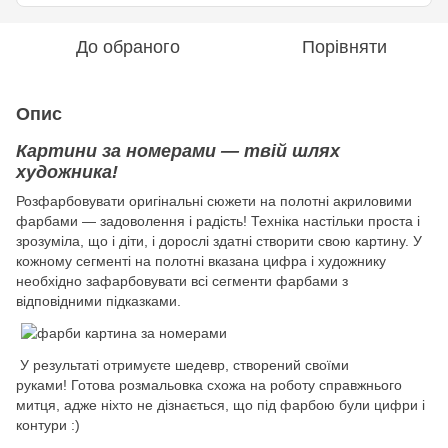
До обраного
Порівняти
Опис
Картини за номерами — твій шлях
художника!
Розфарбовувати оригінальні сюжети на полотні акриловими
фарбами — задоволення і радість! Техніка настільки проста і
зрозуміла, що і діти, і дорослі здатні створити свою картину. У
кожному сегменті на полотні вказана цифра і художнику
необхідно зафарбовувати всі сегменти фарбами з
відповідними підказками.
У результаті отримуєте шедевр, створений своїми
руками! Готова розмальовка схожа на роботу справжнього
митця, адже ніхто не дізнається, що під фарбою були цифри і
контури :)