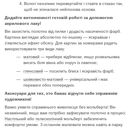
Вологі пензлики перевертайте і ставте в стакан так,
щоб не згиналася нейлонова основа.
Додайте витонченості готовій роботі за допомогою
акрилового лаку!
Він захистить полотно від пилки і додасть насиченості фарб.
Картина виглядає абсолютно по-іншому — яскравіше і
з'являється ефект обсягу. Для картин за номерами радять
використовувати три види лаку:
матовий
— прибере відблиски, якщо розмальовка
висить біля вікна або поруч із лампою;
глянсовий
— посилить блиск і яскравість фарб;
шовковисто-матовий
— універсальний і має
переваги обох попередніх.
Аксесуари для тих, хто бажає відчути себе справжнім
художником!
Важко уявити справжнього живописця без мольберта! Він
незамінний, якщо вам потрібно зафіксувати полотно в процесі.
Настільний
або
телескопічний
мольберт забезпечить
комфортні умови. З останнім малювати можна навіть в парку.