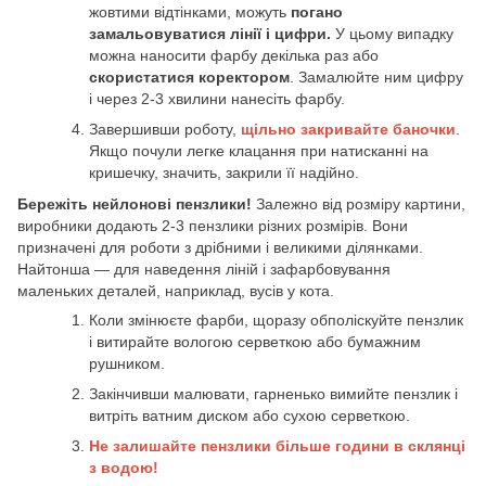
жовтими відтінками, можуть
погано
замальовуватися лінії і цифри.
У цьому випадку
можна наносити фарбу декілька раз або
скористатися коректором
. Замалюйте ним цифру
і через 2-3 хвилини нанесіть фарбу.
Завершивши роботу,
щільно закривайте баночки
.
Якщо почули легке клацання при натисканні на
кришечку, значить, закрили її надійно.
Бережіть нейлонові пензлики!
Залежно від розміру картини,
виробники додають 2-3 пензлики різних розмірів. Вони
призначені для роботи з дрібними і великими ділянками.
Найтонша — для наведення ліній і зафарбовування
маленьких деталей, наприклад, вусів у кота.
Коли змінюєте фарби, щоразу обполіскуйте пензлик
і витирайте вологою серветкою або бумажним
рушником.
Закінчивши малювати, гарненько вимийте пензлик і
витріть ватним диском або сухою серветкою.
Не залишайте пензлики більше години в склянці
з водою!