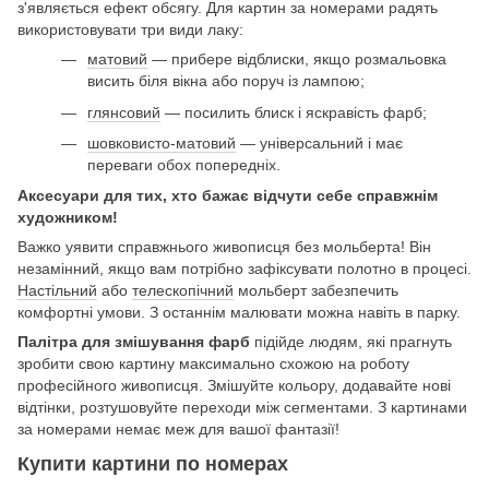
з'являється ефект обсягу. Для картин за номерами радять
використовувати три види лаку:
матовий
— прибере відблиски, якщо розмальовка
висить біля вікна або поруч із лампою;
глянсовий
— посилить блиск і яскравість фарб;
шовковисто-матовий
— універсальний і має
переваги обох попередніх.
Аксесуари для тих, хто бажає відчути себе справжнім
художником!
Важко уявити справжнього живописця без мольберта! Він
незамінний, якщо вам потрібно зафіксувати полотно в процесі.
Настільний
або
телескопічний
мольберт забезпечить
комфортні умови. З останнім малювати можна навіть в парку.
Палітра для змішування фарб
підійде людям, які прагнуть
зробити свою картину максимально схожою на роботу
професійного живописця. Змішуйте кольору, додавайте нові
відтінки, розтушовуйте переходи між сегментами. З картинами
за номерами немає меж для вашої фантазії!
Купити картини по номерах