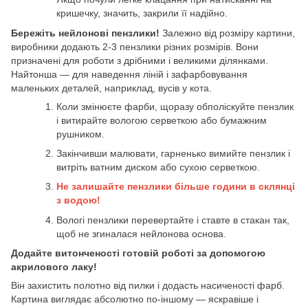
кришечку, значить, закрили її надійно.
Бережіть нейлонові пензлики!
Залежно від розміру картини,
виробники додають 2-3 пензлики різних розмірів. Вони
призначені для роботи з дрібними і великими ділянками.
Найтонша — для наведення ліній і зафарбовування
маленьких деталей, наприклад, вусів у кота.
Коли змінюєте фарби, щоразу обполіскуйте пензлик
і витирайте вологою серветкою або бумажним
рушником.
Закінчивши малювати, гарненько вимийте пензлик і
витріть ватним диском або сухою серветкою.
Не залишайте пензлики більше години в склянці
з водою!
Вологі пензлики перевертайте і ставте в стакан так,
щоб не згиналася нейлонова основа.
Додайте витонченості готовій роботі за допомогою
акрилового лаку!
Він захистить полотно від пилки і додасть насиченості фарб.
Картина виглядає абсолютно по-іншому — яскравіше і