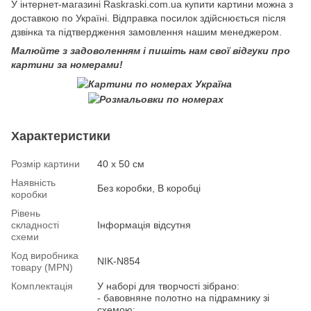
У інтернет-магазині Raskraski.com.ua купити картини можна з
доставкою по Україні. Відправка посилок здійснюється після
дзвінка та підтвердження замовлення нашим менеджером.
Малюйте з задоволенням і пишіть нам свої відгуки про
картини за номерами!
Характеристики
Розмір картини
40 х 50 см
Наявність
Без коробки, В коробці
коробки
Рівень
складності
Інформація відсутня
схеми
Код виробника
NIK-N854
товару (MPN)
Комплектація
У наборі для творчості зібрано:
- бавовняне полотно на підрамнику зі
схемою;