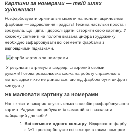
Картини за номерами — твій шлях
художника!
Розфарбовувати оригінальні сюжети на полотні акриловими
фарбами — задоволення і радість! Техніка настільки проста і
зрозуміла, що і діти, і дорослі здатні створити свою картину. У
кожному сегменті на полотні вказана цифра і художнику
необхідно зафарбовувати всі сегменти фарбами з
відповідними підказками.
У результаті отримуєте шедевр, створений своїми
руками! Готова розмальовка схожа на роботу справжнього
митця, адже ніхто не дізнається, що під фарбою були цифри і
контури :)
Як малювати картину за номерами
Наші клієнти використовують кілька способів розфарбовування
картин. Радимо випробувати їх самостійно і визначити
найкращий для себе!
Всі сегменти одного кольору
. Відкриваєте фарбу
з №1 і розфарбовуєте всі сектори з таким номером.