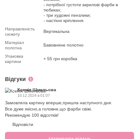
- потрібної густоти акрилові фарби в
тюбиках;
- три художні пензлики;
- настінні кріплення.
Направленість
Вертикальна
сюжету
Матеріал
Бавовняне полотно
полотна
Упаковка
+ 55 грн коробка
картини
Відгуки
1
Ксенія Шмельова
10.12.2024 в 01:07
Замовляла картину вперше,пришла наступного дня.
Все дуже якісно,а головне,що фарби свіжі.
Рекомендую 100 відсотків!
Відповісти