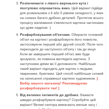
Розпочинаєте з лівого верхнього кута і
поступово опускаєтесь вниз.
Цей варіант підійде
для розмальовок з 4 або 5 рівнем складності, у яких
на схемах багато дрібних деталей. Протягом всього
процесу малювання з'являється картина частинами,
що дуже надихає :)
Розфарбовування об'єктами.
Обираєте головний
об'єкт на картині і розфарбовуєте його повністю,
застосовуючи перший або другий спосіб. Після чого
переходите до наступного об'єкту і так до кінця.
Коли ви завершите перший об'єкт, вже буде
зрозуміло, як повинна виглядати картина. З
наступними діями ви її доповнюєте. Найбільше
такий варіант підходить для картин з людьми,
тваринами, букетами. Цей спосіб найбільше схожий
на написання справжньої картини художником.
[
Вибір нашого магазину! Рекомендуємо
розфарбовувати так! ]
Від великих сегментів до дрібних.
Бажаєте
швидко розфарбувати картину? Спробуйте цей
варіант! Великі сектора вимагають менше часу і