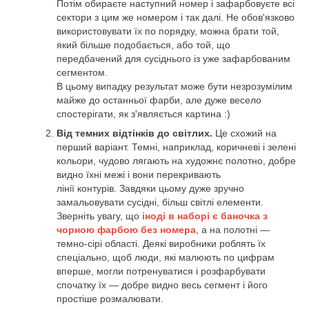
Потім обираєте наступний номер і зафарбовуєте всі
сектори з цим же номером і так далі. Не обов'язково
використовувати їх по порядку, можна брати той,
який більше подобається, або той, що
передбачений для сусіднього із уже зафарбованим
сегментом.
В цьому випадку результат може бути незрозумілим
майже до останньої фарби, але дуже весело
спостерігати, як з'являється картина :)
Від темних відтінків до світлих.
Це схожий на
перший варіант. Темні, наприклад, коричневі і зелені
кольори, чудово лягають на художнє полотно, добре
видно їхні межі і вони перекривають
лінії контурів. Завдяки цьому дуже зручно
замальовувати сусідні, більш світлі елементи.
Зверніть увагу, що
іноді в наборі є баночка з
чорною фарбою без номера
, а на полотні —
темно-сірі області. Деякі виробники роблять їх
спеціально, щоб люди, які малюють по цифрам
вперше, могли потренуватися і розфарбувати
спочатку їх — добре видно весь сегмент і його
простіше розмалювати.