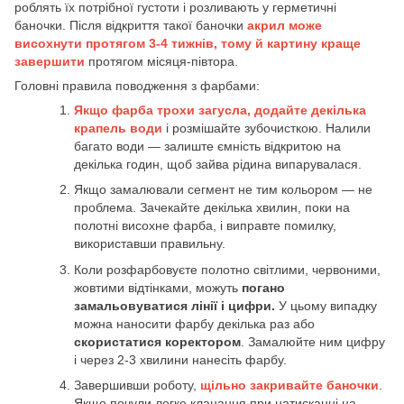
роблять їх потрібної густоти і розливають у герметичні
баночки. Після відкриття такої баночки
акрил може
висохнути протягом 3-4 тижнів, тому й картину краще
завершити
протягом місяця-півтора.
Головні правила поводження з фарбами:
Якщо фарба трохи загусла, додайте декілька
крапель води
і розмішайте зубочисткою. Налили
багато води — залиште ємність відкритою на
декілька годин, щоб зайва рідина випарувалася.
Якщо замалювали сегмент не тим кольором — не
проблема. Зачекайте декілька хвилин, поки на
полотні висохне фарба, і виправте помилку,
використавши правильну.
Коли розфарбовуєте полотно світлими, червоними,
жовтими відтінками, можуть
погано
замальовуватися лінії і цифри.
У цьому випадку
можна наносити фарбу декілька раз або
скористатися коректором
. Замалюйте ним цифру
і через 2-3 хвилини нанесіть фарбу.
Завершивши роботу,
щільно закривайте баночки
.
Якщо почули легке клацання при натисканні на