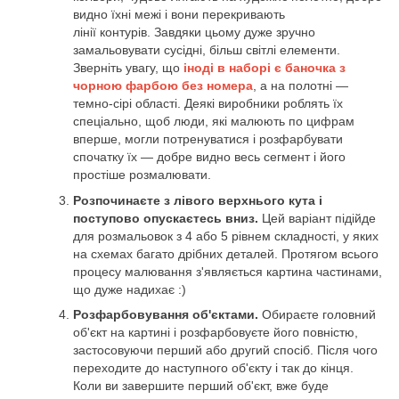
видно їхні межі і вони перекривають
лінії контурів. Завдяки цьому дуже зручно
замальовувати сусідні, більш світлі елементи.
Зверніть увагу, що
іноді в наборі є баночка з
чорною фарбою без номера
, а на полотні —
темно-сірі області. Деякі виробники роблять їх
спеціально, щоб люди, які малюють по цифрам
вперше, могли потренуватися і розфарбувати
спочатку їх — добре видно весь сегмент і його
простіше розмалювати.
Розпочинаєте з лівого верхнього кута і
поступово опускаєтесь вниз.
Цей варіант підійде
для розмальовок з 4 або 5 рівнем складності, у яких
на схемах багато дрібних деталей. Протягом всього
процесу малювання з'являється картина частинами,
що дуже надихає :)
Розфарбовування об'єктами.
Обираєте головний
об'єкт на картині і розфарбовуєте його повністю,
застосовуючи перший або другий спосіб. Після чого
переходите до наступного об'єкту і так до кінця.
Коли ви завершите перший об'єкт, вже буде