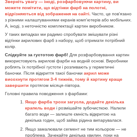
Зверніть увагу — іноді, розфарбовуючи картину, ви
можете помітити, що відтінки фарб на полотні,
відрізняються від зображення на сайті.
Часто, це пов'язано
з різними налаштуваннями екранів комп'ютерів або мобільних.
А, іноді, з неточністю комплектації картин виробником.
У таких випадках ми радимо спробувати змішувати різні
відтінки акрилових фарб з набору, щоб отримати потрібний
колір.
Слідкуйте за густотою фарб!
Для розфарбовування картин
використовують акрилові фарби на водній основі. Виробники
роблять їх потрібної густоти і розливають у герметичні
баночки. Після відкриття такої баночки
акрил може
висохнути протягом 3-4 тижнів, тому й картину краще
завершити
протягом місяця-півтора.
Головні правила поводження з фарбами:
Якщо фарба трохи загусла, додайте декілька
крапель води
і розмішайте зубочисткою. Налили
багато води — залиште ємність відкритою на
декілька годин, щоб зайва рідина випарувалася.
Якщо замалювали сегмент не тим кольором — не
проблема. Зачекайте декілька хвилин, поки на