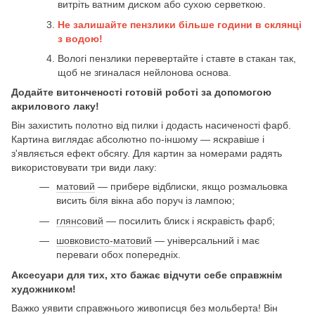
витріть ватним диском або сухою серветкою.
Не залишайте пензлики більше години в склянці
з водою!
Вологі пензлики перевертайте і ставте в стакан так,
щоб не згиналася нейлонова основа.
Додайте витонченості готовій роботі за допомогою
акрилового лаку!
Він захистить полотно від пилки і додасть насиченості фарб.
Картина виглядає абсолютно по-іншому — яскравіше і
з'являється ефект обсягу. Для картин за номерами радять
використовувати три види лаку:
матовий
— прибере відблиски, якщо розмальовка
висить біля вікна або поруч із лампою;
глянсовий
— посилить блиск і яскравість фарб;
шовковисто-матовий
— універсальний і має
переваги обох попередніх.
Аксесуари для тих, хто бажає відчути себе справжнім
художником!
Важко уявити справжнього живописця без мольберта! Він