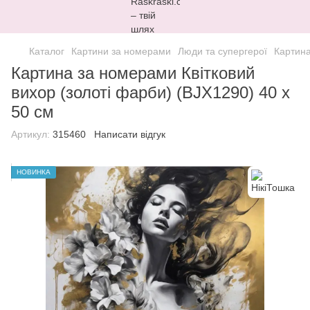
Каталог
Картини за номерами
Люди та супергерої
Картина
Картина за номерами Квітковий
вихор (золоті фарби) (BJX1290) 40 х
50 см
Артикул:
315460
Написати відгук
НОВИНКА