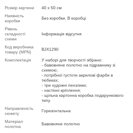
Розмір картини
40 х 50 см
Наявність
Без коробки, В коробці
коробки
Рівень
складності
Інформація відсутня
схеми
Код виробника
BJX1290
товару (MPN)
Комплектація
У наборі для творчості зібрано:
- бавовняне полотно на підрамнику зі
схемою;
- потрібної густоти акрилові фарби в
тюбиках;
- три художні пензлики;
- настінні кріплення;
- щільна картонна коробка подарункового
типу.
Направленість
Горизонтальна
сюжету
Матеріал
Бавовняне полотно
полотна