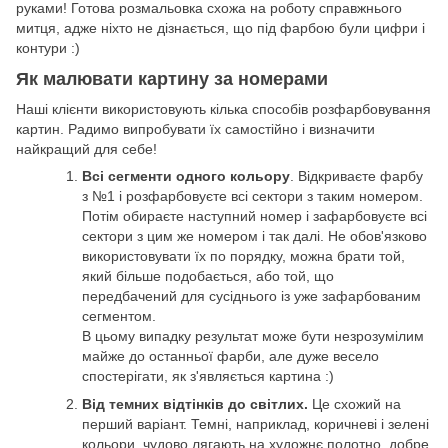
руками! Готова розмальовка схожа на роботу справжнього
митця, адже ніхто не дізнається, що під фарбою були цифри і
контури :)
Як малювати картину за номерами
Наші клієнти використовують кілька способів розфарбовування
картин. Радимо випробувати їх самостійно і визначити
найкращий для себе!
Всі сегменти одного кольору
. Відкриваєте фарбу
з №1 і розфарбовуєте всі сектори з таким номером.
Потім обираєте наступний номер і зафарбовуєте всі
сектори з цим же номером і так далі. Не обов'язково
використовувати їх по порядку, можна брати той,
який більше подобається, або той, що
передбачений для сусіднього із уже зафарбованим
сегментом.
В цьому випадку результат може бути незрозумілим
майже до останньої фарби, але дуже весело
спостерігати, як з'являється картина :)
Від темних відтінків до світлих.
Це схожий на
перший варіант. Темні, наприклад, коричневі і зелені
кольори, чудово лягають на художнє полотно, добре