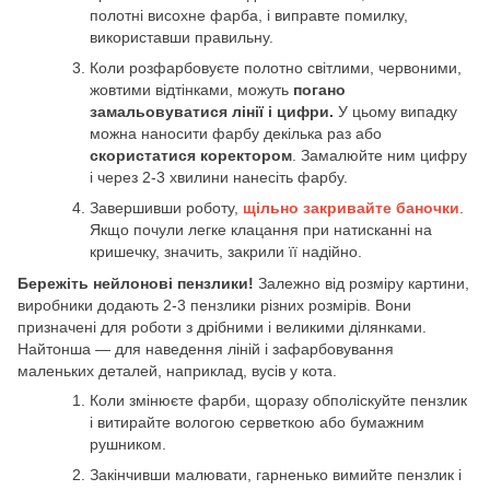
полотні висохне фарба, і виправте помилку,
використавши правильну.
Коли розфарбовуєте полотно світлими, червоними,
жовтими відтінками, можуть
погано
замальовуватися лінії і цифри.
У цьому випадку
можна наносити фарбу декілька раз або
скористатися коректором
. Замалюйте ним цифру
і через 2-3 хвилини нанесіть фарбу.
Завершивши роботу,
щільно закривайте баночки
.
Якщо почули легке клацання при натисканні на
кришечку, значить, закрили її надійно.
Бережіть нейлонові пензлики!
Залежно від розміру картини,
виробники додають 2-3 пензлики різних розмірів. Вони
призначені для роботи з дрібними і великими ділянками.
Найтонша — для наведення ліній і зафарбовування
маленьких деталей, наприклад, вусів у кота.
Коли змінюєте фарби, щоразу обполіскуйте пензлик
і витирайте вологою серветкою або бумажним
рушником.
Закінчивши малювати, гарненько вимийте пензлик і