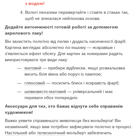
з водою!
Вологі пензлики перевертайте і ставте в стакан так,
щоб не згиналася нейлонова основа.
Додайте витонченості готовій роботі за допомогою
акрилового лаку!
Він захистить полотно від пилки і додасть насиченості фарб.
Картина виглядає абсолютно по-іншому — яскравіше і
з'являється ефект обсягу. Для картин за номерами радять
використовувати три види лаку:
матовий
— прибере відблиски, якщо розмальовка
висить біля вікна або поруч із лампою;
глянсовий
— посилить блиск і яскравість фарб;
шовковисто-матовий
— універсальний і має
переваги обох попередніх.
Аксесуари для тих, хто бажає відчути себе справжнім
художником!
Важко уявити справжнього живописця без мольберта! Він
незамінний, якщо вам потрібно зафіксувати полотно в процесі.
Настільний
або
телескопічний
мольберт забезпечить