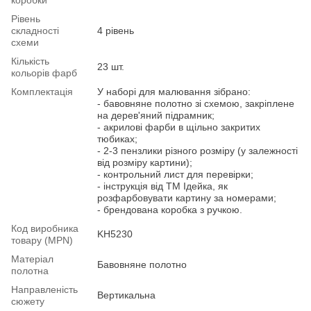
Рівень
складності
4 рівень
схеми
Кількість
23 шт.
кольорів фарб
Комплектація
У наборі для малювання зібрано:
- бавовняне полотно зі схемою, закріплене
на дерев'яний підрамник;
- акрилові фарби в щільно закритих
тюбиках;
- 2-3 пензлики різного розміру (у залежності
від розміру картини);
- контрольний лист для перевірки;
- інструкція від ТМ Ідейка, як
розфарбовувати картину за номерами;
- брендована коробка з ручкою.
Код виробника
KH5230
товару (MPN)
Матеріал
Бавовняне полотно
полотна
Направленість
Вертикальна
сюжету