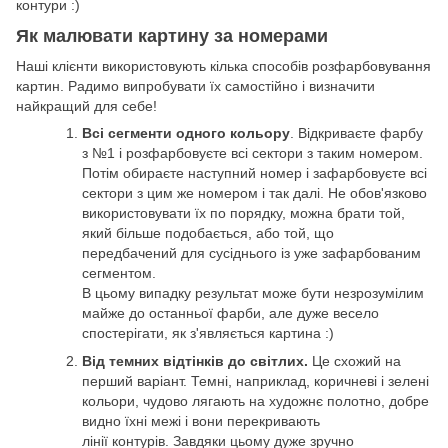
контури :)
Як малювати картину за номерами
Наші клієнти використовують кілька способів розфарбовування
картин. Радимо випробувати їх самостійно і визначити
найкращий для себе!
Всі сегменти одного кольору
. Відкриваєте фарбу
з №1 і розфарбовуєте всі сектори з таким номером.
Потім обираєте наступний номер і зафарбовуєте всі
сектори з цим же номером і так далі. Не обов'язково
використовувати їх по порядку, можна брати той,
який більше подобається, або той, що
передбачений для сусіднього із уже зафарбованим
сегментом.
В цьому випадку результат може бути незрозумілим
майже до останньої фарби, але дуже весело
спостерігати, як з'являється картина :)
Від темних відтінків до світлих.
Це схожий на
перший варіант. Темні, наприклад, коричневі і зелені
кольори, чудово лягають на художнє полотно, добре
видно їхні межі і вони перекривають
лінії контурів. Завдяки цьому дуже зручно