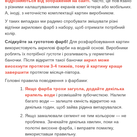
відрізняються від зображення на сайті.
Часто, це пов'язано
з різними налаштуваннями екранів комп'ютерів або мобільних.
А, іноді, з неточністю комплектації картин виробником.
У таких випадках ми радимо спробувати змішувати різні
відтінки акрилових фарб з набору, щоб отримати потрібний
колір.
Слідкуйте за густотою фарб!
Для розфарбовування картин
використовують акрилові фарби на водній основі. Виробники
роблять їх потрібної густоти і розливають у герметичні
баночки. Після відкриття такої баночки
акрил може
висохнути протягом 3-4 тижнів, тому й картину краще
завершити
протягом місяця-півтора.
Головні правила поводження з фарбами:
Якщо фарба трохи загусла, додайте декілька
крапель води
і розмішайте зубочисткою. Налили
багато води — залиште ємність відкритою на
декілька годин, щоб зайва рідина випарувалася.
Якщо замалювали сегмент не тим кольором — не
проблема. Зачекайте декілька хвилин, поки на
полотні висохне фарба, і виправте помилку,
використавши правильну.