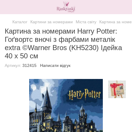
Каталог
Картини за номерами
Міста світу
Картина за номер
Картина за номерами Harry Potter:
Гоґвортс вночі з фарбами металік
extra ©Warner Bros (KH5230) Ідейка
40 х 50 см
Артикул:
312415
Написати відгук