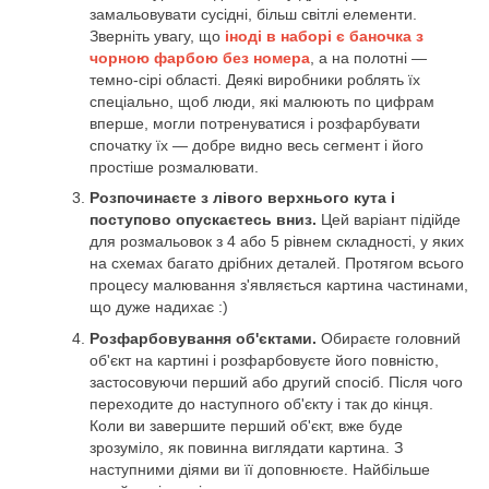
замальовувати сусідні, більш світлі елементи.
Зверніть увагу, що
іноді в наборі є баночка з
чорною фарбою без номера
, а на полотні —
темно-сірі області. Деякі виробники роблять їх
спеціально, щоб люди, які малюють по цифрам
вперше, могли потренуватися і розфарбувати
спочатку їх — добре видно весь сегмент і його
простіше розмалювати.
Розпочинаєте з лівого верхнього кута і
поступово опускаєтесь вниз.
Цей варіант підійде
для розмальовок з 4 або 5 рівнем складності, у яких
на схемах багато дрібних деталей. Протягом всього
процесу малювання з'являється картина частинами,
що дуже надихає :)
Розфарбовування об'єктами.
Обираєте головний
об'єкт на картині і розфарбовуєте його повністю,
застосовуючи перший або другий спосіб. Після чого
переходите до наступного об'єкту і так до кінця.
Коли ви завершите перший об'єкт, вже буде
зрозуміло, як повинна виглядати картина. З
наступними діями ви її доповнюєте. Найбільше