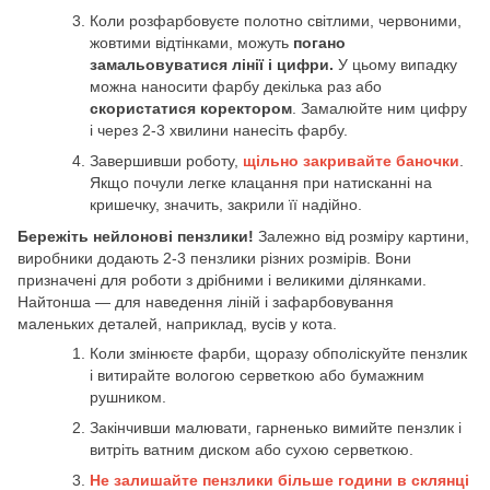
Коли розфарбовуєте полотно світлими, червоними,
жовтими відтінками, можуть
погано
замальовуватися лінії і цифри.
У цьому випадку
можна наносити фарбу декілька раз або
скористатися коректором
. Замалюйте ним цифру
і через 2-3 хвилини нанесіть фарбу.
Завершивши роботу,
щільно закривайте баночки
.
Якщо почули легке клацання при натисканні на
кришечку, значить, закрили її надійно.
Бережіть нейлонові пензлики!
Залежно від розміру картини,
виробники додають 2-3 пензлики різних розмірів. Вони
призначені для роботи з дрібними і великими ділянками.
Найтонша — для наведення ліній і зафарбовування
маленьких деталей, наприклад, вусів у кота.
Коли змінюєте фарби, щоразу обполіскуйте пензлик
і витирайте вологою серветкою або бумажним
рушником.
Закінчивши малювати, гарненько вимийте пензлик і
витріть ватним диском або сухою серветкою.
Не залишайте пензлики більше години в склянці