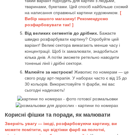
такий варіант підходить для картин з людьми,
тваринами, букетами. Цей спосіб найбільше схожий
на написання справжньої картини художником.
[
Вибір нашого магазину! Рекомендуємо
розфарбовувати так! ]
Від великих сегментів до дрібних.
Бажаєте
швидко розфарбувати картину? Спробуйте цей
варіант! Великі сектора вимагають менше часу і
концентрації. Щоб їх замалювати, знадобиться
кілька днів. А потім зможете ретельно наводити
тоненькі лінії і дрібні сектори.
Малюйте за настроєм!
Живопис по номерам — це
свого роду арт-терапія. У наборах часто є від 15 до
30 кольорів. Використовуйте ті фарби, які вас
сьогодні надихають!
Корисні фішки та поради, як малювати
Зверніть увагу — іноді, розфарбовуючи картину, ви
можете помітити, що відтінки фарб на полотні,