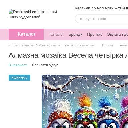
Перейти до основного контенту
Картини по номерах – твій 
Каталог
Каталог
Бренди
Про нас
Оплата і д
Інтернет-магазин Raskraski.com.ua — твій шлях художника
Каталог
Алма
Алмазна мозаїка Весела четвірка 
В наявності
Написати відгук
НОВИНКА