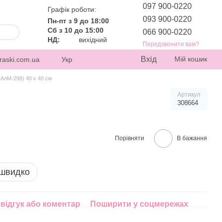
097 900-0220
Графік роботи:
093 900-0220
Пн-пт з 9 до 18:00
Сб з 10 до 15:00
066 900-0220
НД:
вихідний
Передзвонити вам?
Вхід
Мій кошик
raski.com.ua
Укр
(АлМ-298) 40 х 40 см
Артикул
308664
Порівняти
В бажання
 швидко
відгук або коментар
Поширити у соцмережах