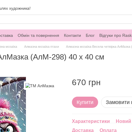
шлях художника!
оставка
Обмін та повернення
Контакти
Блог
Відгуки про Rask
зна мозаїка
Алмазна мозаїка птахи
Алмазна мозаїка Весела четвірка АлМазка 
АлМазка (АлМ-298) 40 х 40 см
670 грн
Купити
Замовити
Характеристики
Новий 
Доставка
Оплата