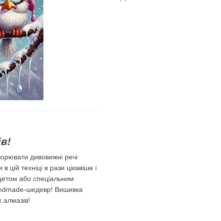
в!
орювати дивовижні речі
 цій техніці в рази цікавіше і
цетом або спеціальним
 handmade-шедевр! Вишивка
х алмазів!