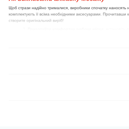
Щоб стрази надійно трималися, виробники спочатку наносять н
комплектують її всіма необхідними аксесуарами. Прочитавши к
створите оригінальний виріб!
Приготуйте комфортне робоче місце
, встановіть
потрібно. Розпакуйте і розкладіть набір на стіл.
Насипте трохи стразів у лоток
з луночками, який є 
краще підготуватися пару сусідніх між собою кольорів
місткість лоточка маленька, візьміть коробки із під сі
акрилових фарб (вони є у всіх, хто любить малювати
Закріпіть схему на рівній поверхні.
Краї її можна 
склянки з водою або важкі статуетки. Потім відкрийте
приблизно 10-15 рядів, відігнувши захисну плівку. Та
ліктями до полотна.
Викладати стрази-камінчики слід по рядах або з
кольорами, використовуючи пінцет або клейовий олів
визначте, що вам більше подобається! Намагайтеся 
рядами, можете застосувати для цього дерев'яну кан
притискайте камінчики-стрази. Для цього вам може 