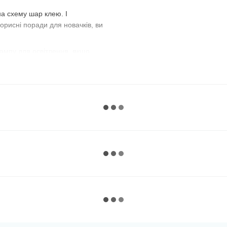
а схему шар клею. І
орисні поради для новачків, ви
 лампу для освітлення, якщо
в комплекті. Для зручності
 або всі стрази. Так як
рників або порожні баночки з під
 картини за номерами :))
зафіксувати, поставивши
 невелику ділянку схеми,
к ви не будете притискатися
а сегментами
з однаковими
ець. Експериментуйте і
розташувати камінчики рівними
целярську лінійку. Добре
знадобитися звичайна кухонна