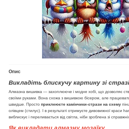
Опис
Викладіть блискучу картину зі стразі
Алмазна вишивка — захоплююче і модне хобі, що дозволяє ств
своїми руками. Вона схожа з вишивкою бісером, але працювати в
швидше. Просто
приклеюєте камінчики-стрази на схему
пін
олівцем (стилус). І в результаті отримуєте дивовижної краси
виблискує і переливається від світла, ніби зроблена зі справжні
Як викладати алмазну мозаїку