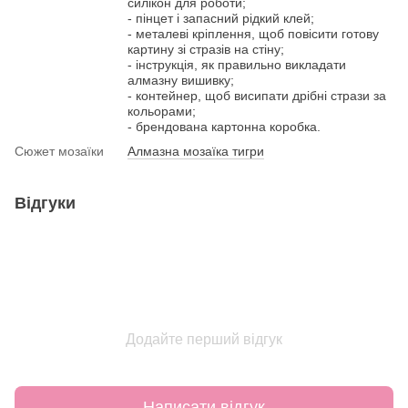
силікон для роботи;
- пінцет і запасний рідкий клей;
- металеві кріплення, щоб повісити готову
картину зі стразів на стіну;
- інструкція, як правильно викладати
алмазну вишивку;
- контейнер, щоб висипати дрібні стрази за
кольорами;
- брендована картонна коробка.
Сюжет мозаїки
Алмазна мозаїка тигри
Відгуки
Додайте перший відгук
Написати відгук