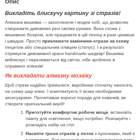
Опис
Викладіть блискучу картину зі стразів!
Алмазна вишивка — захоплююче і модне хобі, що дозволяє
створювати дивовижні речі своїми руками. Вона схожа з
вишивкою бісером, але працювати в цій техніці в рази цікавіше
і швидше. Просто
приклеюєте камінчики-стрази на схему
пінцетом або спеціальним олівцем (стилус). І в результаті
отримуєте дивовижної краси handmade-шедевр! Вишивка
виблискує і переливається від світла, ніби зроблена зі
справжніх алмазів!
Як викладати алмазну мозаїку
Щоб стрази надійно трималися, виробники спочатку наносять
на схему шар клею. І комплектують її всіма необхідними
аксесуарами. Прочитавши корисні поради для новачків, ви
створите оригінальний виріб!
Приготуйте комфортне робоче місце
, встановіть
лампу для освітлення, якщо потрібно. Розпакуйте і
розкладіть набір на стіл.
Насипте трохи стразів у лоток
з луночками, який є
в комплекті. Для зручності краще підготуватися пару