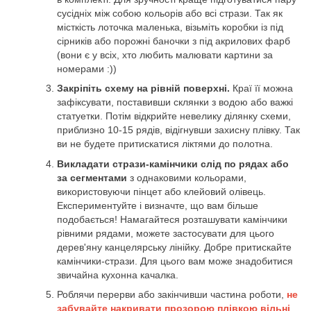
сусідніх між собою кольорів або всі стрази. Так як
місткість лоточка маленька, візьміть коробки із під
сірників або порожні баночки з під акрилових фарб
(вони є у всіх, хто любить малювати картини за
номерами :))
Закріпіть схему на рівній поверхні.
Краї її можна
зафіксувати, поставивши склянки з водою або важкі
статуетки. Потім відкрийте невелику ділянку схеми,
приблизно 10-15 рядів, відігнувши захисну плівку. Так
ви не будете притискатися ліктями до полотна.
Викладати стрази-камінчики слід по рядах або
за сегментами
з однаковими кольорами,
використовуючи пінцет або клейовий олівець.
Експериментуйте і визначте, що вам більше
подобається! Намагайтеся розташувати камінчики
рівними рядами, можете застосувати для цього
дерев'яну канцелярську лінійку. Добре притискайте
камінчики-стрази. Для цього вам може знадобитися
звичайна кухонна качалка.
Роблячи перерви або закінчивши частина роботи,
не
забувайте накривати прозорою плівкою вільні