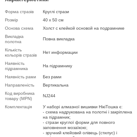
Форма стразів
Круглі стрази
Розмір
40 х 50 см
Основа схема
Холст с клейкой основой на подрамнике
Викладка
Повна викладка
полотна
Кількість
Нет информации
кольорів стразів
Наявність
На підрамнику
підрамника
Наявність рами
Без рами
Направленість
Вертикальна
Код виробника
NJ244
товару (MPN)
Комплектація
У наборі алмазної вишивки НікіТошка є:
- схема надрукована на полотні і закріплена
на підрамник;
- стрази круглої форми для повного
заповнення мозаїкою;
- зручний клейовий олівець (стилус) і