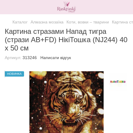
Каталог
Алмазна мозаїка
Коти, вовки – тварини
Картина ст
Картина стразами Напад тигра
(стрази AB+FD) НікіТошка (NJ244) 40
х 50 см
Артикул:
313246
Написати відгук
НОВИНКА