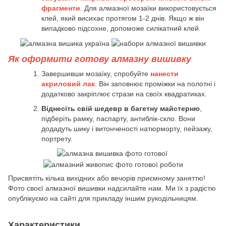
фрагменти
. Для алмазної мозаїки використовується
клей, який висихає протягом 1-2 днів. Якщо ж він
випадково підсохне, допоможе силікатний клей.
Як оформити готову алмазну вишивку
Завершивши мозаїку, спробуйте
нанести
акриловий лак
. Він заповнює проміжки на полотні і
додатково закріплює стрази на своїх квадратиках.
Віднесіть свій шедевр в багетну майстерню
,
підберіть рамку, паспарту, антиблік-скло. Вони
додадуть шику і витонченості натюрморту, пейзажу,
портрету.
Присвятіть кілька вихідних або вечорів приємному заняттю!
Фото своєї алмазної вишивки надсилайте нам. Ми їх з радістю
опублікуємо на сайті для прикладу іншим рукодільницям.
Характеристики