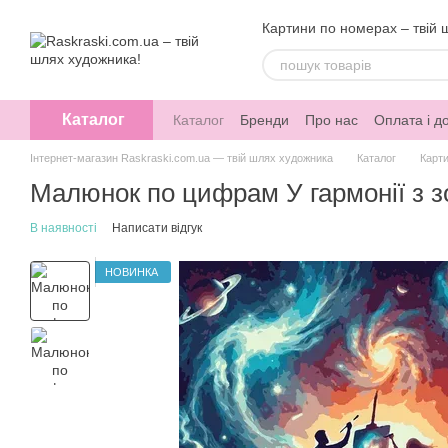
Перейти до основного контенту
Картини по номерах – твій 
Каталог
Каталог
Бренди
Про нас
Оплата і д
Інтернет-магазин Raskraski.com.ua — твій шлях художника
Каталог
Карти
Малюнок по цифрам У гармонії з з
В наявності
Написати відгук
НОВИНКА