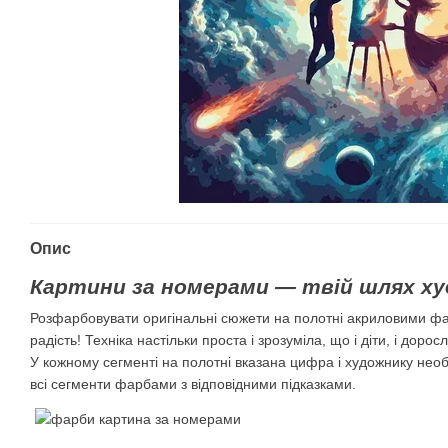
Опис
Картини за номерами — твій шлях ху
Розфарбовувати оригінальні сюжети на полотні акриловими ф
радість! Техніка настільки проста і зрозуміла, що і діти, і дорос
У кожному сегменті на полотні вказана цифра і художнику нео
всі сегменти фарбами з відповідними підказками.