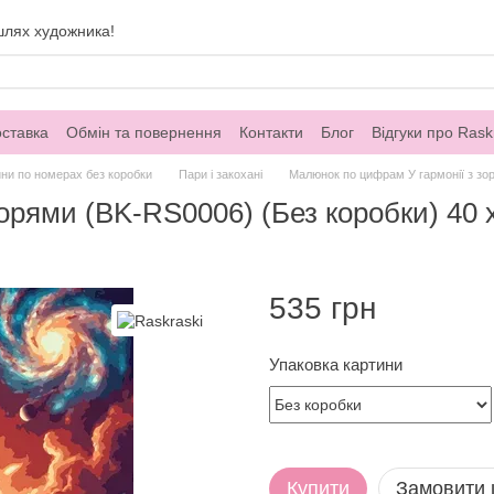
шлях художника!
оставка
Обмін та повернення
Контакти
Блог
Відгуки про Rask
ни по номерах без коробки
Пари і закохані
Малюнок по цифрам У гармонії з зор
орями (BK-RS0006) (Без коробки) 40 
535 грн
Упаковка картини
Купити
Замовити