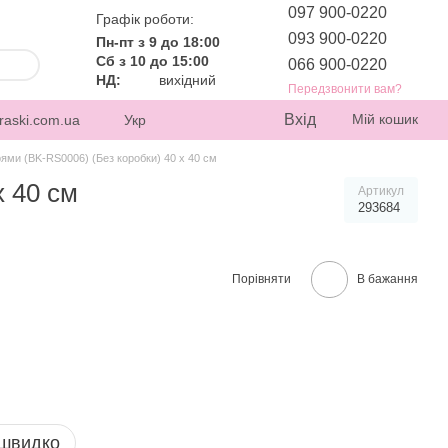
097 900-0220
Графік роботи:
093 900-0220
Пн-пт з 9 до 18:00
Сб з 10 до 15:00
066 900-0220
НД:
вихідний
Передзвонити вам?
Вхід
Мій кошик
raski.com.ua
Укр
ями (BK-RS0006) (Без коробки) 40 х 40 см
х 40 см
Артикул
293684
Порівняти
В бажання
 швидко