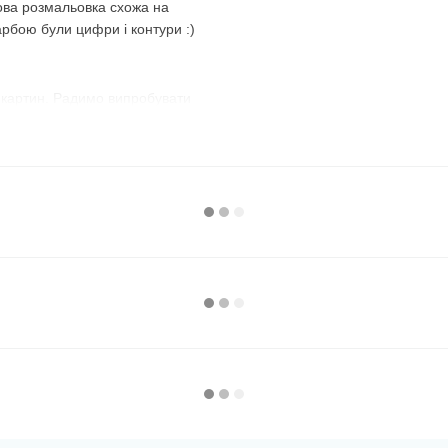
ова розмальовка схожа на
арбою були цифри і контури :)
 картин. Радимо випробувати
з №1 і розфарбовуєте всі
номер і зафарбовуєте всі
використовувати їх по порядку,
, що передбачений
майже до останньої фарби,
 :)
ий варіант. Темні, наприклад,
нє полотно, добре видно їхні
ому дуже зручно замальовувати
рною фарбою без номера
, а на
ь їх спеціально, щоб люди, які
розфарбувати спочатку їх —