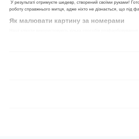
У результаті отримуєте шедевр, створений своїми руками! Гот
роботу справжнього митця, адже ніхто не дізнається, що під ф
Як малювати картину за номерами
Наші клієнти використовують кілька способів розфарбовування
їх самостійно і визначити найкращий для себе!
Всі сегменти одного кольору
. Відкриваєте фарбу 
сектори з таким номером. Потім обираєте наступний 
сектори з цим же номером і так далі. Не обов'язково 
можна брати той, який більше подобається, або той
для сусіднього із уже зафарбованим сегментом.
В цьому випадку результат може бути незрозумілим 
але дуже весело спостерігати, як з'являється картина
Від темних відтінків до світлих.
Це схожий на перш
коричневі і зелені кольори, чудово лягають на худож
межі і вони перекривають лінії контурів. Завдяки ць
сусідні, більш світлі елементи.
Зверніть увагу, що
іноді в наборі є баночка з чо
полотні — темно-сірі області. Деякі виробники роблят
малюють по цифрам вперше, могли потренуватися і 