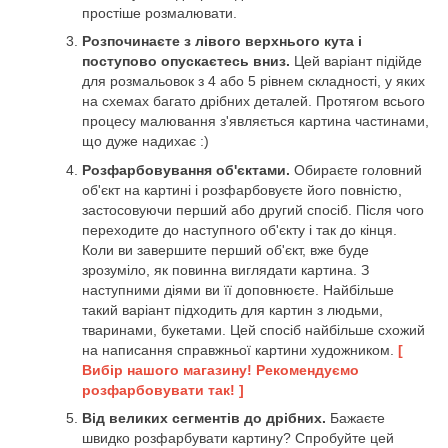
простіше розмалювати.
Розпочинаєте з лівого верхнього кута і
поступово опускаєтесь вниз.
Цей варіант підійде
для розмальовок з 4 або 5 рівнем складності, у яких
на схемах багато дрібних деталей. Протягом всього
процесу малювання з'являється картина частинами,
що дуже надихає :)
Розфарбовування об'єктами.
Обираєте головний
об'єкт на картині і розфарбовуєте його повністю,
застосовуючи перший або другий спосіб. Після чого
переходите до наступного об'єкту і так до кінця.
Коли ви завершите перший об'єкт, вже буде
зрозуміло, як повинна виглядати картина. З
наступними діями ви її доповнюєте. Найбільше
такий варіант підходить для картин з людьми,
тваринами, букетами. Цей спосіб найбільше схожий
на написання справжньої картини художником.
[
Вибір нашого магазину! Рекомендуємо
розфарбовувати так! ]
Від великих сегментів до дрібних.
Бажаєте
швидко розфарбувати картину? Спробуйте цей