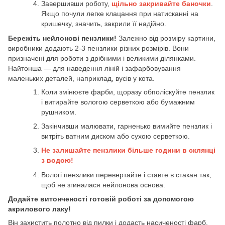
Завершивши роботу,
щільно закривайте баночки
.
Якщо почули легке клацання при натисканні на
кришечку, значить, закрили її надійно.
Бережіть нейлонові пензлики!
Залежно від розміру картини,
виробники додають 2-3 пензлики різних розмірів. Вони
призначені для роботи з дрібними і великими ділянками.
Найтонша — для наведення ліній і зафарбовування
маленьких деталей, наприклад, вусів у кота.
Коли змінюєте фарби, щоразу обполіскуйте пензлик
і витирайте вологою серветкою або бумажним
рушником.
Закінчивши малювати, гарненько вимийте пензлик і
витріть ватним диском або сухою серветкою.
Не залишайте пензлики більше години в склянці
з водою!
Вологі пензлики перевертайте і ставте в стакан так,
щоб не згиналася нейлонова основа.
Додайте витонченості готовій роботі за допомогою
акрилового лаку!
Він захистить полотно від пилки і додасть насиченості фарб.