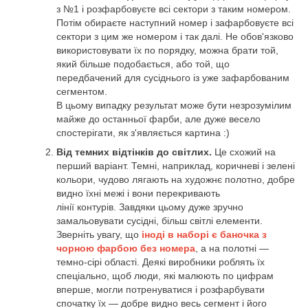
з №1 і розфарбовуєте всі сектори з таким номером.
Потім обираєте наступний номер і зафарбовуєте всі
сектори з цим же номером і так далі. Не обов'язково
використовувати їх по порядку, можна брати той,
який більше подобається, або той, що
передбачений для сусіднього із уже зафарбованим
сегментом.
В цьому випадку результат може бути незрозумілим
майже до останньої фарби, але дуже весело
спостерігати, як з'являється картина :)
Від темних відтінків до світлих.
Це схожий на
перший варіант. Темні, наприклад, коричневі і зелені
кольори, чудово лягають на художнє полотно, добре
видно їхні межі і вони перекривають
лінії контурів. Завдяки цьому дуже зручно
замальовувати сусідні, більш світлі елементи.
Зверніть увагу, що
іноді в наборі є баночка з
чорною фарбою без номера
, а на полотні —
темно-сірі області. Деякі виробники роблять їх
спеціально, щоб люди, які малюють по цифрам
вперше, могли потренуватися і розфарбувати
спочатку їх — добре видно весь сегмент і його