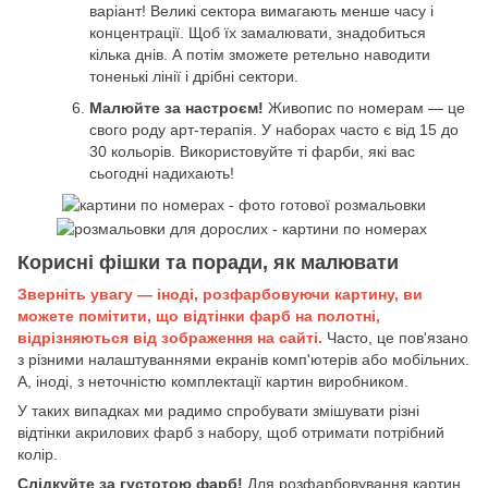
варіант! Великі сектора вимагають менше часу і
концентрації. Щоб їх замалювати, знадобиться
кілька днів. А потім зможете ретельно наводити
тоненькі лінії і дрібні сектори.
Малюйте за настроєм!
Живопис по номерам — це
свого роду арт-терапія. У наборах часто є від 15 до
30 кольорів. Використовуйте ті фарби, які вас
сьогодні надихають!
Корисні фішки та поради, як малювати
Зверніть увагу — іноді, розфарбовуючи картину, ви
можете помітити, що відтінки фарб на полотні,
відрізняються від зображення на сайті.
Часто, це пов'язано
з різними налаштуваннями екранів комп'ютерів або мобільних.
А, іноді, з неточністю комплектації картин виробником.
У таких випадках ми радимо спробувати змішувати різні
відтінки акрилових фарб з набору, щоб отримати потрібний
колір.
Слідкуйте за густотою фарб!
Для розфарбовування картин