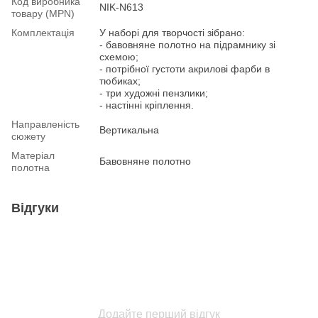
Код виробника
NIK-N613
товару (MPN)
Комплектація
У наборі для творчості зібрано:
- бавовняне полотно на підрамнику зі
схемою;
- потрібної густоти акрилові фарби в
тюбиках;
- три художні пензлики;
- настінні кріплення.
Направленість
Вертикальна
сюжету
Матеріал
Бавовняне полотно
полотна
Відгуки
Додайте перший відгук