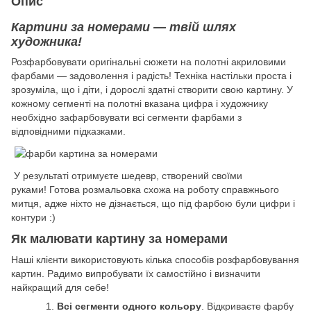
Опис
Картини за номерами — твій шлях
художника!
Розфарбовувати оригінальні сюжети на полотні акриловими
фарбами — задоволення і радість! Техніка настільки проста і
зрозуміла, що і діти, і дорослі здатні створити свою картину. У
кожному сегменті на полотні вказана цифра і художнику
необхідно зафарбовувати всі сегменти фарбами з
відповідними підказками.
У результаті отримуєте шедевр, створений своїми
руками! Готова розмальовка схожа на роботу справжнього
митця, адже ніхто не дізнається, що під фарбою були цифри і
контури :)
Як малювати картину за номерами
Наші клієнти використовують кілька способів розфарбовування
картин. Радимо випробувати їх самостійно і визначити
найкращий для себе!
Всі сегменти одного кольору
. Відкриваєте фарбу