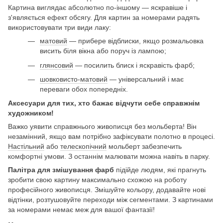
Картина виглядає абсолютно по-іншому — яскравіше і
з'являється ефект обсягу. Для картин за номерами радять
використовувати три види лаку:
матовий
— прибере відблиски, якщо розмальовка
висить біля вікна або поруч із лампою;
глянсовий
— посилить блиск і яскравість фарб;
шовковисто-матовий
— універсальний і має
переваги обох попередніх.
Аксесуари для тих, хто бажає відчути себе справжнім
художником!
Важко уявити справжнього живописця без мольберта! Він
незамінний, якщо вам потрібно зафіксувати полотно в процесі.
Настільний
або
телескопічний
мольберт забезпечить
комфортні умови. З останнім малювати можна навіть в парку.
Палітра для змішування фарб
підійде людям, які прагнуть
зробити свою картину максимально схожою на роботу
професійного живописця. Змішуйте кольору, додавайте нові
відтінки, розтушовуйте переходи між сегментами. З картинами
за номерами немає меж для вашої фантазії!