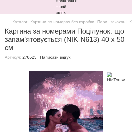
Каталог
Картини по номерах без коробки
Пари і закохані
К
Картина за номерами Поцілунок, що
запам'ятовується (NIK-N613) 40 х 50
см
Артикул:
278623
Написати відгук