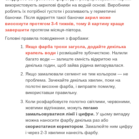
використовують акрилові фарби на водній основі. Виробники
роблять їх потрібної густоти і розливають у герметичні
баночки. Після відкриття такої баночки
акрил може
висохнути протягом 3-4 тижнів, тому й картину краще
завершити
протягом місяця-півтора.
Головні правила поводження з фарбами:
Якщо фарба трохи загусла, додайте декілька
крапель води
і розмішайте зубочисткою. Налили
багато води — залиште ємність відкритою на
декілька годин, щоб зайва рідина випарувалася.
Якщо замалювали сегмент не тим кольором — не
проблема. Зачекайте декілька хвилин, поки на
полотні висохне фарба, і виправте помилку,
використавши правильну.
Коли розфарбовуєте полотно світлими, червоними,
жовтими відтінками, можуть
погано
замальовуватися лінії і цифри.
У цьому випадку
можна наносити фарбу декілька раз або
скористатися коректором
. Замалюйте ним цифру
і через 2-3 хвилини нанесіть фарбу.