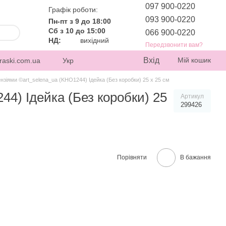
097 900-0220
Графік роботи:
093 900-0220
Пн-пт з 9 до 18:00
Сб з 10 до 15:00
066 900-0220
НД:
вихідний
Передзвонити вам?
Вхід
Мій кошик
raski.com.ua
Укр
нзіями ©art_selena_ua (KHO1244) Ідейка (Без коробки) 25 х 25 см
4) Ідейка (Без коробки) 25
Артикул
299426
Порівняти
В бажання