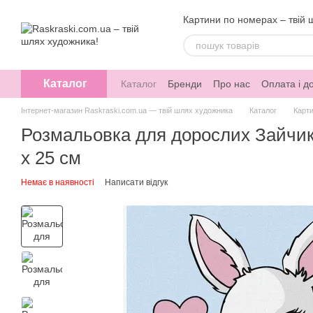
Перейти до основного контенту
Картини по номерах – твій 
Каталог
Каталог
Бренди
Про нас
Оплата і д
Інтернет-магазин Raskraski.com.ua — твій шлях художника
Каталог
Карти
Розмальовка для дорослих Зайчик 
х 25 см
Немає в наявності
Написати відгук