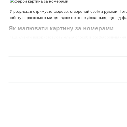
У результаті отримуєте шедевр, створений своїми руками! Гот
роботу справжнього митця, адже ніхто не дізнається, що під ф
Як малювати картину за номерами
Наші клієнти використовують кілька способів розфарбовування
їх самостійно і визначити найкращий для себе!
Всі сегменти одного кольору
. Відкриваєте фарбу 
сектори з таким номером. Потім обираєте наступний 
сектори з цим же номером і так далі. Не обов'язково 
можна брати той, який більше подобається, або той
для сусіднього із уже зафарбованим сегментом.
В цьому випадку результат може бути незрозумілим 
але дуже весело спостерігати, як з'являється картина
Від темних відтінків до світлих.
Це схожий на перш
коричневі і зелені кольори, чудово лягають на худож
межі і вони перекривають лінії контурів. Завдяки ць
сусідні, більш світлі елементи.
Зверніть увагу, що
іноді в наборі є баночка з чо