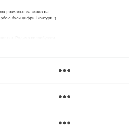
ова розмальовка схожа на
арбою були цифри і контури :)
 картин. Радимо випробувати
з №1 і розфарбовуєте всі
номер і зафарбовуєте всі
використовувати їх по порядку,
, що передбачений
майже до останньої фарби,
 :)
ий варіант. Темні, наприклад,
нє полотно, добре видно їхні
ому дуже зручно замальовувати
рною фарбою без номера
, а на