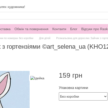
шлях художника!
оставка
Обмін та повернення
Контакти
Блог
Відгуки про Rask
ни по номерах без коробки
Для дітей
Розмальовка для дорослих Зайчик з горте
з гортензіями ©art_selena_ua (KHO124
159 грн
Упаковка картини