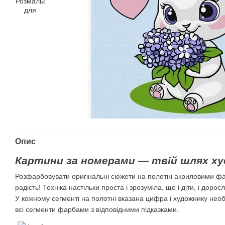
Опис
Картини за номерами — твій шлях ху
Розфарбовувати оригінальні сюжети на полотні акриловими ф
радість! Техніка настільки проста і зрозуміла, що і діти, і дорос
У кожному сегменті на полотні вказана цифра і художнику нео
всі сегменти фарбами з відповідними підказками.