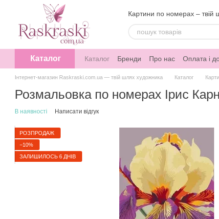
Перейти до основного контенту
Картини по номерах – твій 
Каталог
Каталог
Бренди
Про нас
Оплата і д
Інтернет-магазин Raskraski.com.ua — твій шлях художника
Каталог
Карти
Розмальовка по номерах Ірис Карні
В наявності
Написати відгук
РОЗПРОДАЖ
−10%
ЗАЛИШИЛОСЬ 6 ДНІВ