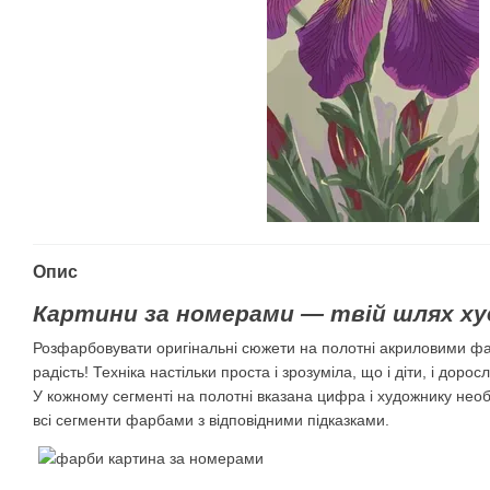
Опис
Картини за номерами — твій шлях ху
Розфарбовувати оригінальні сюжети на полотні акриловими ф
радість! Техніка настільки проста і зрозуміла, що і діти, і дорос
У кожному сегменті на полотні вказана цифра і художнику нео
всі сегменти фарбами з відповідними підказками.