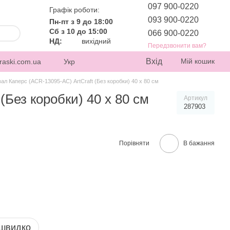
097 900-0220
Графік роботи:
093 900-0220
Пн-пт з 9 до 18:00
Сб з 10 до 15:00
066 900-0220
НД:
вихідний
Передзвонити вам?
Вхід
Мій кошик
raski.com.ua
Укр
ал Каперс (ACR-13095-AC) ArtCraft (Без коробки) 40 х 80 см
(Без коробки) 40 х 80 см
Артикул
287903
Порівняти
В бажання
 швидко