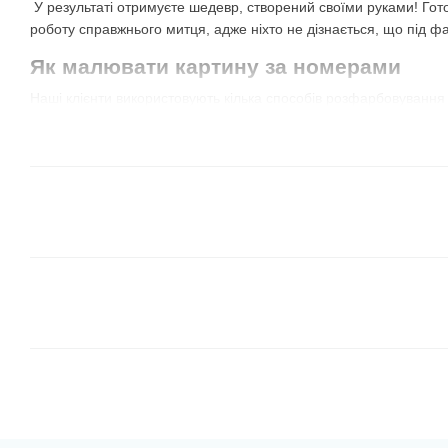
У результаті отримуєте шедевр, створений своїми руками! Гот
роботу справжнього митця, адже ніхто не дізнається, що під ф
Як малювати картину за номерами
Наші клієнти використовують кілька способів розфарбовування
їх самостійно і визначити найкращий для себе!
Всі сегменти одного кольору
. Відкриваєте фарбу 
сектори з таким номером. Потім обираєте наступний 
сектори з цим же номером і так далі. Не обов'язково 
можна брати той, який більше подобається, або той
для сусіднього із уже зафарбованим сегментом.
В цьому випадку результат може бути незрозумілим 
але дуже весело спостерігати, як з'являється картина
Від темних відтінків до світлих.
Це схожий на перш
коричневі і зелені кольори, чудово лягають на худож
межі і вони перекривають лінії контурів. Завдяки ць
сусідні, більш світлі елементи.
Зверніть увагу, що
іноді в наборі є баночка з чо
полотні — темно-сірі області. Деякі виробники роблят
малюють по цифрам вперше, могли потренуватися і 