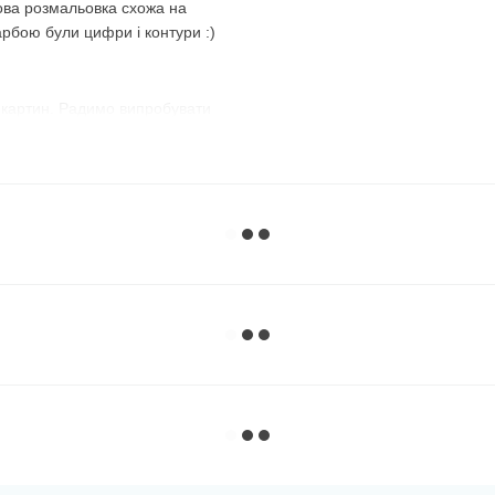
ова розмальовка схожа на
арбою були цифри і контури :)
 картин. Радимо випробувати
з №1 і розфарбовуєте всі
номер і зафарбовуєте всі
використовувати їх по порядку,
, що передбачений
майже до останньої фарби,
 :)
ий варіант. Темні, наприклад,
нє полотно, добре видно їхні
ому дуже зручно замальовувати
рною фарбою без номера
, а на
ь їх спеціально, щоб люди, які
розфарбувати спочатку їх —