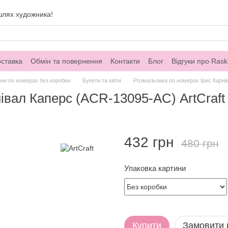
шлях художника!
оставка
Обмін та повернення
Контакти
Блог
Відгуки про Rask
ни по номерах без коробки
Букети та квіти
Розмальовка по номерах Ірис Карнів
вал Каперс (ACR-13095-AC) ArtCraft 
432 грн
480 грн
Упаковка картини
Купити
Замовити