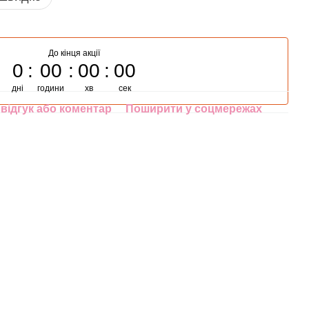
До кінця акції
0
00
00
00
дні
години
хв
сек
відгук або коментар
Поширити у соцмережах