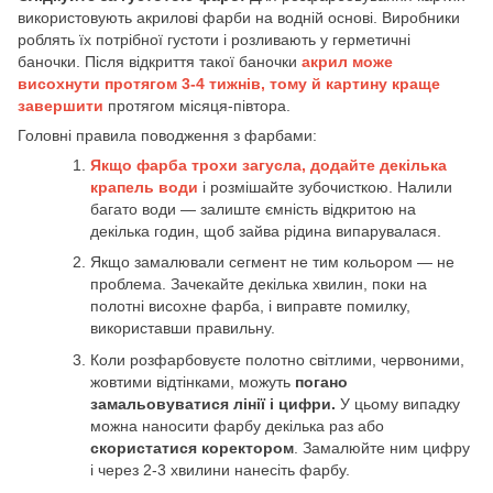
використовують акрилові фарби на водній основі. Виробники
роблять їх потрібної густоти і розливають у герметичні
баночки. Після відкриття такої баночки
акрил може
висохнути протягом 3-4 тижнів, тому й картину краще
завершити
протягом місяця-півтора.
Головні правила поводження з фарбами:
Якщо фарба трохи загусла, додайте декілька
крапель води
і розмішайте зубочисткою. Налили
багато води — залиште ємність відкритою на
декілька годин, щоб зайва рідина випарувалася.
Якщо замалювали сегмент не тим кольором — не
проблема. Зачекайте декілька хвилин, поки на
полотні висохне фарба, і виправте помилку,
використавши правильну.
Коли розфарбовуєте полотно світлими, червоними,
жовтими відтінками, можуть
погано
замальовуватися лінії і цифри.
У цьому випадку
можна наносити фарбу декілька раз або
скористатися коректором
. Замалюйте ним цифру
і через 2-3 хвилини нанесіть фарбу.