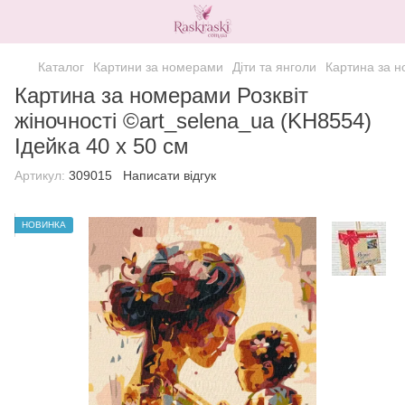
Каталог
Картини за номерами
Діти та янголи
Картина за н
Картина за номерами Розквіт
жіночності ©art_selena_ua (KH8554)
Ідейка 40 х 50 см
Артикул:
309015
Написати відгук
НОВИНКА