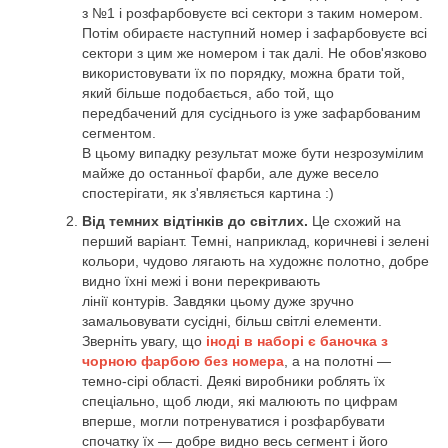
з №1 і розфарбовуєте всі сектори з таким номером.
Потім обираєте наступний номер і зафарбовуєте всі
сектори з цим же номером і так далі. Не обов'язково
використовувати їх по порядку, можна брати той,
який більше подобається, або той, що
передбачений для сусіднього із уже зафарбованим
сегментом.
В цьому випадку результат може бути незрозумілим
майже до останньої фарби, але дуже весело
спостерігати, як з'являється картина :)
Від темних відтінків до світлих.
Це схожий на
перший варіант. Темні, наприклад, коричневі і зелені
кольори, чудово лягають на художнє полотно, добре
видно їхні межі і вони перекривають
лінії контурів. Завдяки цьому дуже зручно
замальовувати сусідні, більш світлі елементи.
Зверніть увагу, що
іноді в наборі є баночка з
чорною фарбою без номера
, а на полотні —
темно-сірі області. Деякі виробники роблять їх
спеціально, щоб люди, які малюють по цифрам
вперше, могли потренуватися і розфарбувати
спочатку їх — добре видно весь сегмент і його