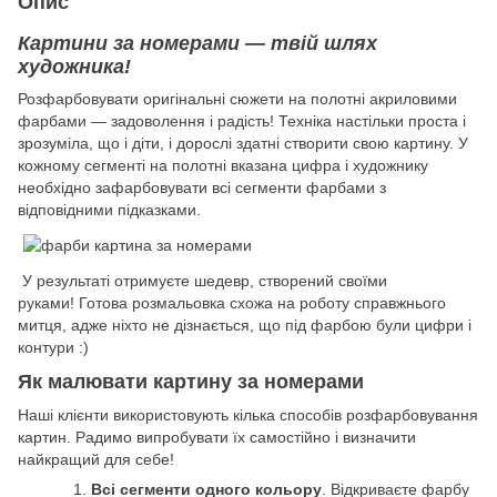
Опис
Картини за номерами — твій шлях
художника!
Розфарбовувати оригінальні сюжети на полотні акриловими
фарбами — задоволення і радість! Техніка настільки проста і
зрозуміла, що і діти, і дорослі здатні створити свою картину. У
кожному сегменті на полотні вказана цифра і художнику
необхідно зафарбовувати всі сегменти фарбами з
відповідними підказками.
У результаті отримуєте шедевр, створений своїми
руками! Готова розмальовка схожа на роботу справжнього
митця, адже ніхто не дізнається, що під фарбою були цифри і
контури :)
Як малювати картину за номерами
Наші клієнти використовують кілька способів розфарбовування
картин. Радимо випробувати їх самостійно і визначити
найкращий для себе!
Всі сегменти одного кольору
. Відкриваєте фарбу