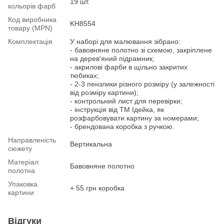
19 шт.
кольорів фарб
Код виробника
KH8554
товару (MPN)
Комплектація
У наборі для малювання зібрано:
- бавовняне полотно зі схемою, закріплене
на дерев'яний підрамник;
- акрилові фарби в щільно закритих
тюбиках;
- 2-3 пензлики різного розміру (у залежності
від розміру картини);
- контрольний лист для перевірки;
- інструкція від ТМ Ідейка, як
розфарбовувати картину за номерами;
- брендована коробка з ручкою.
Направленість
Вертикальна
сюжету
Матеріал
Бавовняне полотно
полотна
Упаковка
+ 55 грн коробка
картини
Відгуки