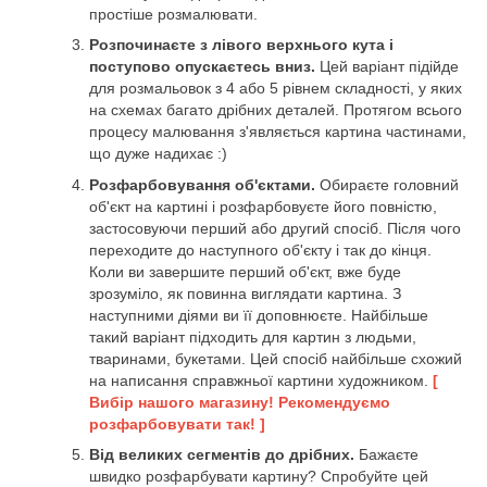
простіше розмалювати.
Розпочинаєте з лівого верхнього кута і
поступово опускаєтесь вниз.
Цей варіант підійде
для розмальовок з 4 або 5 рівнем складності, у яких
на схемах багато дрібних деталей. Протягом всього
процесу малювання з'являється картина частинами,
що дуже надихає :)
Розфарбовування об'єктами.
Обираєте головний
об'єкт на картині і розфарбовуєте його повністю,
застосовуючи перший або другий спосіб. Після чого
переходите до наступного об'єкту і так до кінця.
Коли ви завершите перший об'єкт, вже буде
зрозуміло, як повинна виглядати картина. З
наступними діями ви її доповнюєте. Найбільше
такий варіант підходить для картин з людьми,
тваринами, букетами. Цей спосіб найбільше схожий
на написання справжньої картини художником.
[
Вибір нашого магазину! Рекомендуємо
розфарбовувати так! ]
Від великих сегментів до дрібних.
Бажаєте
швидко розфарбувати картину? Спробуйте цей