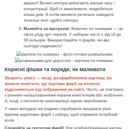
варіант! Великі сектора вимагають менше часу і
концентрації. Щоб їх замалювати, знадобиться
кілька днів. А потім зможете ретельно наводити
тоненькі лінії і дрібні сектори.
Малюйте за настроєм!
Живопис по номерам — це
свого роду арт-терапія. У наборах часто є від 15 до
30 кольорів. Використовуйте ті фарби, які вас
сьогодні надихають!
Корисні фішки та поради, як малювати
Зверніть увагу — іноді, розфарбовуючи картину, ви
можете помітити, що відтінки фарб на полотні,
відрізняються від зображення на сайті.
Часто, це пов'язано
з різними налаштуваннями екранів комп'ютерів або мобільних.
А, іноді, з неточністю комплектації картин виробником.
У таких випадках ми радимо спробувати змішувати різні
відтінки акрилових фарб з набору, щоб отримати потрібний
колір.
Слідкуйте за густотою фарб!
Для розфарбовування картин