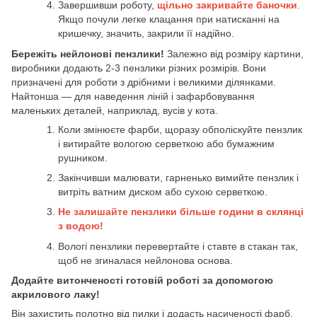
Завершивши роботу,
щільно закривайте баночки
.
Якщо почули легке клацання при натисканні на
кришечку, значить, закрили її надійно.
Бережіть нейлонові пензлики!
Залежно від розміру картини,
виробники додають 2-3 пензлики різних розмірів. Вони
призначені для роботи з дрібними і великими ділянками.
Найтонша — для наведення ліній і зафарбовування
маленьких деталей, наприклад, вусів у кота.
Коли змінюєте фарби, щоразу обполіскуйте пензлик
і витирайте вологою серветкою або бумажним
рушником.
Закінчивши малювати, гарненько вимийте пензлик і
витріть ватним диском або сухою серветкою.
Не залишайте пензлики більше години в склянці
з водою!
Вологі пензлики перевертайте і ставте в стакан так,
щоб не згиналася нейлонова основа.
Додайте витонченості готовій роботі за допомогою
акрилового лаку!
Він захистить полотно від пилки і додасть насиченості фарб.