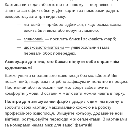
Картина виглядає абсолютно по-іншому — яскравіше і
з'являється ефект обсягу. Для картин за номерами радять
використовувати три види лаку:
матовий
— прибере відблиски, якщо розмальовка
висить біля вікна або поруч із лампою;
глянсовий
— посилить блиск і яскравість фарб;
шовковисто-матовий
— універсальний і має
переваги обох попередніх.
Аксесуари для тих, хто бажає відчути себе справжнім
художником!
Важко уявити справжнього живописця без мольберта! Він
незамінний, якщо вам потрібно зафіксувати полотно в процесі.
Настільний
або
телескопічний
мольберт забезпечить
комфортні умови. З останнім малювати можна навіть в парку.
Палітра для змішування фарб
підійде людям, які прагнуть
зробити свою картину максимально схожою на роботу
професійного живописця. Змішуйте кольору, додавайте нові
відтінки, розтушовуйте переходи між сегментами. З картинами
за номерами немає меж для вашої фантазії!