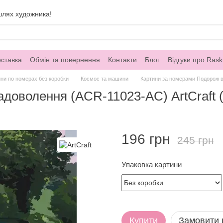
шлях художника!
оставка
Обмін та повернення
Контакти
Блог
Відгуки про Rask
ни по номерах без коробки
Космос та машини
Картини за номерами Подорож в 
доволення (ACR-11023-AC) ArtCraft (
196 грн
245 грн
Упаковка картини
Купити
Замовити