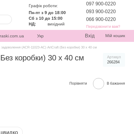
097 900-0220
Графік роботи:
093 900-0220
Пн-пт з 9 до 18:00
Сб з 10 до 15:00
066 900-0220
НД:
вихідний
Передзвонити вам?
Вхід
Мій кошик
raski.com.ua
Укр
задоволення (ACR-11023-AC) ArtCraft (Без коробки) 30 х 40 см
Без коробки) 30 х 40 см
Артикул
266284
Порівняти
В бажання
 швидко