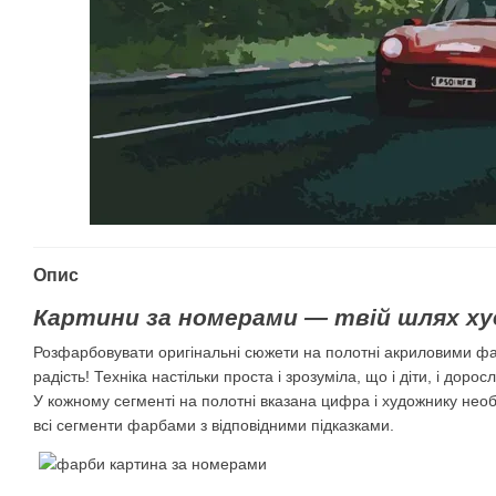
Опис
Картини за номерами — твій шлях ху
Розфарбовувати оригінальні сюжети на полотні акриловими ф
радість! Техніка настільки проста і зрозуміла, що і діти, і дорос
У кожному сегменті на полотні вказана цифра і художнику нео
всі сегменти фарбами з відповідними підказками.