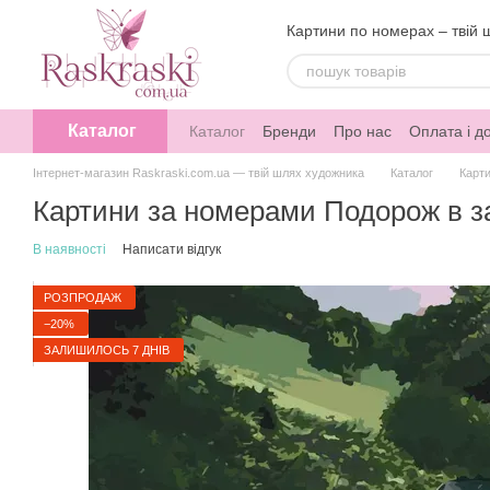
Перейти до основного контенту
Картини по номерах – твій 
Каталог
Каталог
Бренди
Про нас
Оплата і д
Інтернет-магазин Raskraski.com.ua — твій шлях художника
Каталог
Карти
Картини за номерами Подорож в за
В наявності
Написати відгук
РОЗПРОДАЖ
−20%
ЗАЛИШИЛОСЬ 7 ДНІВ