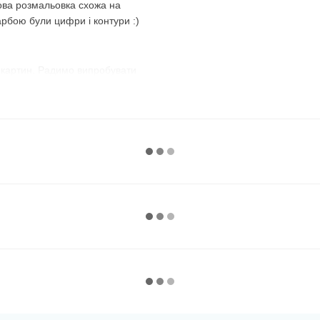
ова розмальовка схожа на
арбою були цифри і контури :)
 картин. Радимо випробувати
з №1 і розфарбовуєте всі
номер і зафарбовуєте всі
використовувати їх по порядку,
, що передбачений
майже до останньої фарби,
 :)
ий варіант. Темні, наприклад,
нє полотно, добре видно їхні
ому дуже зручно замальовувати
рною фарбою без номера
, а на
ь їх спеціально, щоб люди, які
розфарбувати спочатку їх —