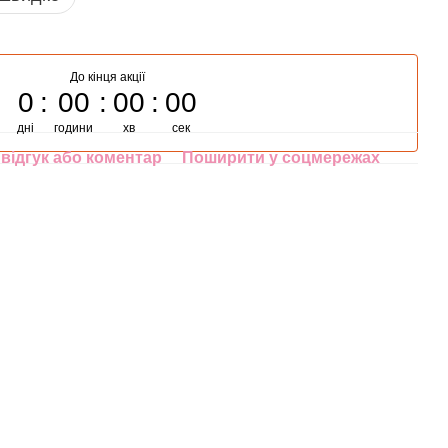
До кінця акції
0
00
00
00
дні
години
хв
сек
відгук або коментар
Поширити у соцмережах