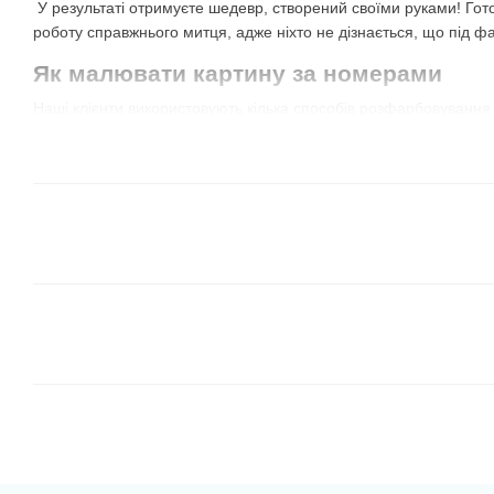
У результаті отримуєте шедевр, створений своїми руками! Гот
роботу справжнього митця, адже ніхто не дізнається, що під ф
Як малювати картину за номерами
Наші клієнти використовують кілька способів розфарбовування
їх самостійно і визначити найкращий для себе!
Всі сегменти одного кольору
. Відкриваєте фарбу 
сектори з таким номером. Потім обираєте наступний 
сектори з цим же номером і так далі. Не обов'язково 
можна брати той, який більше подобається, або той
для сусіднього із уже зафарбованим сегментом.
В цьому випадку результат може бути незрозумілим 
але дуже весело спостерігати, як з'являється картина
Від темних відтінків до світлих.
Це схожий на перш
коричневі і зелені кольори, чудово лягають на худож
межі і вони перекривають лінії контурів. Завдяки ць
сусідні, більш світлі елементи.
Зверніть увагу, що
іноді в наборі є баночка з чо
полотні — темно-сірі області. Деякі виробники роблят
малюють по цифрам вперше, могли потренуватися і 