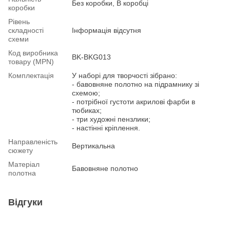
Без коробки, В коробці
коробки
Рівень
складності
Інформація відсутня
схеми
Код виробника
BK-BKG013
товару (MPN)
Комплектація
У наборі для творчості зібрано:
- бавовняне полотно на підрамнику зі
схемою;
- потрібної густоти акрилові фарби в
тюбиках;
- три художні пензлики;
- настінні кріплення.
Направленість
Вертикальна
сюжету
Матеріал
Бавовняне полотно
полотна
Відгуки