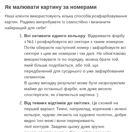
Як малювати картину за номерами
Наші клієнти використовують кілька способів розфарбовування
картин. Радимо випробувати їх самостійно і визначити
найкращий для себе!
Всі сегменти одного кольору
. Відкриваєте фарбу
з №1 і розфарбовуєте всі сектори з таким номером.
Потім обираєте наступний номер і зафарбовуєте всі
сектори з цим же номером і так далі. Не обов'язково
використовувати їх по порядку, можна брати той,
який більше подобається, або той, що
передбачений для сусіднього із уже зафарбованим
сегментом.
В цьому випадку результат може бути незрозумілим
майже до останньої фарби, але дуже весело
спостерігати, як з'являється картина :)
Від темних відтінків до світлих.
Це схожий на
перший варіант. Темні, наприклад, коричневі і зелені
кольори, чудово лягають на художнє полотно, добре
видно їхні межі і вони перекривають
лінії контурів. Завдяки цьому дуже зручно