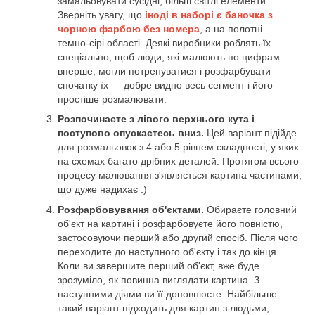
замальовувати сусідні, більш світлі елементи.
Зверніть увагу, що
іноді в наборі є баночка з
чорною фарбою без номера
, а на полотні —
темно-сірі області. Деякі виробники роблять їх
спеціально, щоб люди, які малюють по цифрам
вперше, могли потренуватися і розфарбувати
спочатку їх — добре видно весь сегмент і його
простіше розмалювати.
Розпочинаєте з лівого верхнього кута і
поступово опускаєтесь вниз.
Цей варіант підійде
для розмальовок з 4 або 5 рівнем складності, у яких
на схемах багато дрібних деталей. Протягом всього
процесу малювання з'являється картина частинами,
що дуже надихає :)
Розфарбовування об'єктами.
Обираєте головний
об'єкт на картині і розфарбовуєте його повністю,
застосовуючи перший або другий спосіб. Після чого
переходите до наступного об'єкту і так до кінця.
Коли ви завершите перший об'єкт, вже буде
зрозуміло, як повинна виглядати картина. З
наступними діями ви її доповнюєте. Найбільше
такий варіант підходить для картин з людьми,