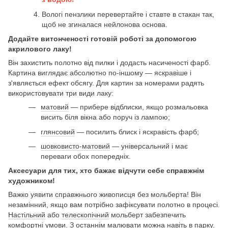
Вологі пензлики перевертайте і ставте в стакан так,
щоб не згиналася нейлонова основа.
Додайте витонченості готовій роботі за допомогою
акрилового лаку!
Він захистить полотно від пилки і додасть насиченості фарб.
Картина виглядає абсолютно по-іншому — яскравіше і
з'являється ефект обсягу. Для картин за номерами радять
використовувати три види лаку:
матовий
— прибере відблиски, якщо розмальовка
висить біля вікна або поруч із лампою;
глянсовий
— посилить блиск і яскравість фарб;
шовковисто-матовий
— універсальний і має
переваги обох попередніх.
Аксесуари для тих, хто бажає відчути себе справжнім
художником!
Важко уявити справжнього живописця без мольберта! Він
незамінний, якщо вам потрібно зафіксувати полотно в процесі.
Настільний
або
телескопічний
мольберт забезпечить
комфортні умови. З останнім малювати можна навіть в парку.