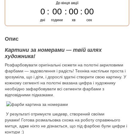
До кінця акції
0
00
00
00
дні
години
хв
сек
Опис
Картини за номерами — твій шлях
художника!
Розфарбовувати оригінальні сюжети на полотні акриловими
фарбами — задоволення і радість! Техніка настільки проста і
зрозуміла, що і діти, і дорослі здатні створити свою картину. У
кожному сегменті на полотні вказана цифра і художнику
необхідно зафарбовувати всі сегменти фарбами з
відповідними підказками.
У результаті отримуєте шедевр, створений своїми
руками! Готова розмальовка схожа на роботу справжнього
митця, адже ніхто не дізнається, що під фарбою були цифри і
контури :)