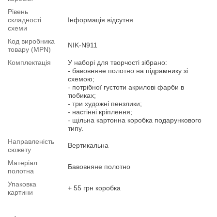
Рівень
складності
Інформація відсутня
схеми
Код виробника
NIK-N911
товару (MPN)
Комплектація
У наборі для творчості зібрано:
- бавовняне полотно на підрамнику зі
схемою;
- потрібної густоти акрилові фарби в
тюбиках;
- три художні пензлики;
- настінні кріплення;
- щільна картонна коробка подарункового
типу.
Направленість
Вертикальна
сюжету
Матеріал
Бавовняне полотно
полотна
Упаковка
+ 55 грн коробка
картини