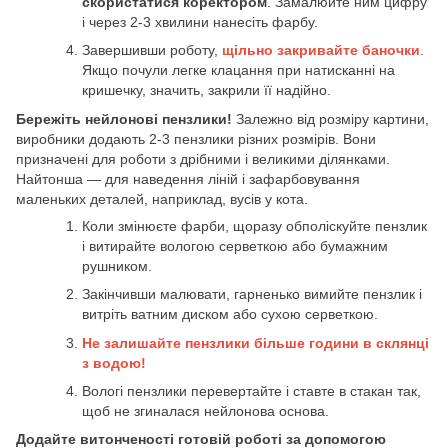
скористатися коректором
. Замалюйте ним цифру
і через 2-3 хвилини нанесіть фарбу.
Завершивши роботу,
щільно закривайте баночки
.
Якщо почули легке клацання при натисканні на
кришечку, значить, закрили її надійно.
Бережіть нейлонові пензлики!
Залежно від розміру картини,
виробники додають 2-3 пензлики різних розмірів. Вони
призначені для роботи з дрібними і великими ділянками.
Найтонша — для наведення ліній і зафарбовування
маленьких деталей, наприклад, вусів у кота.
Коли змінюєте фарби, щоразу обполіскуйте пензлик
і витирайте вологою серветкою або бумажним
рушником.
Закінчивши малювати, гарненько вимийте пензлик і
витріть ватним диском або сухою серветкою.
Не залишайте пензлики більше години в склянці
з водою!
Вологі пензлики перевертайте і ставте в стакан так,
щоб не згиналася нейлонова основа.
Додайте витонченості готовій роботі за допомогою