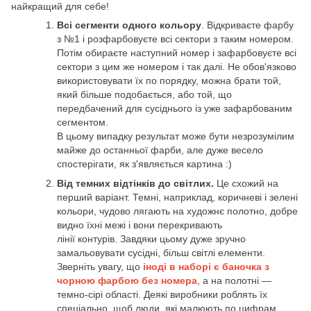
найкращий для себе!
Всі сегменти одного кольору
. Відкриваєте фарбу
з №1 і розфарбовуєте всі сектори з таким номером.
Потім обираєте наступний номер і зафарбовуєте всі
сектори з цим же номером і так далі. Не обов'язково
використовувати їх по порядку, можна брати той,
який більше подобається, або той, що
передбачений для сусіднього із уже зафарбованим
сегментом.
В цьому випадку результат може бути незрозумілим
майже до останньої фарби, але дуже весело
спостерігати, як з'являється картина :)
Від темних відтінків до світлих.
Це схожий на
перший варіант. Темні, наприклад, коричневі і зелені
кольори, чудово лягають на художнє полотно, добре
видно їхні межі і вони перекривають
лінії контурів. Завдяки цьому дуже зручно
замальовувати сусідні, більш світлі елементи.
Зверніть увагу, що
іноді в наборі є баночка з
чорною фарбою без номера
, а на полотні —
темно-сірі області. Деякі виробники роблять їх
спеціально, щоб люди, які малюють по цифрам