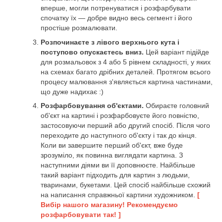
вперше, могли потренуватися і розфарбувати
спочатку їх — добре видно весь сегмент і його
простіше розмалювати.
Розпочинаєте з лівого верхнього кута і
поступово опускаєтесь вниз.
Цей варіант підійде
для розмальовок з 4 або 5 рівнем складності, у яких
на схемах багато дрібних деталей. Протягом всього
процесу малювання з'являється картина частинами,
що дуже надихає :)
Розфарбовування об'єктами.
Обираєте головний
об'єкт на картині і розфарбовуєте його повністю,
застосовуючи перший або другий спосіб. Після чого
переходите до наступного об'єкту і так до кінця.
Коли ви завершите перший об'єкт, вже буде
зрозуміло, як повинна виглядати картина. З
наступними діями ви її доповнюєте. Найбільше
такий варіант підходить для картин з людьми,
тваринами, букетами. Цей спосіб найбільше схожий
на написання справжньої картини художником.
[
Вибір нашого магазину! Рекомендуємо
розфарбовувати так! ]