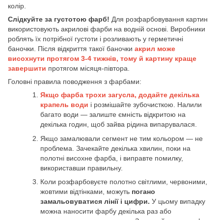
колір.
Слідкуйте за густотою фарб!
Для розфарбовування картин
використовують акрилові фарби на водній основі. Виробники
роблять їх потрібної густоти і розливають у герметичні
баночки. Після відкриття такої баночки
акрил може
висохнути протягом 3-4 тижнів, тому й картину краще
завершити
протягом місяця-півтора.
Головні правила поводження з фарбами:
Якщо фарба трохи загусла, додайте декілька
крапель води
і розмішайте зубочисткою. Налили
багато води — залиште ємність відкритою на
декілька годин, щоб зайва рідина випарувалася.
Якщо замалювали сегмент не тим кольором — не
проблема. Зачекайте декілька хвилин, поки на
полотні висохне фарба, і виправте помилку,
використавши правильну.
Коли розфарбовуєте полотно світлими, червоними,
жовтими відтінками, можуть
погано
замальовуватися лінії і цифри.
У цьому випадку
можна наносити фарбу декілька раз або