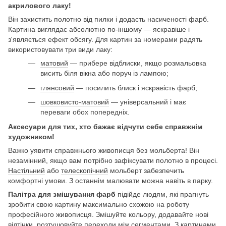
акрилового лаку!
Він захистить полотно від пилки і додасть насиченості фарб.
Картина виглядає абсолютно по-іншому — яскравіше і
з'являється ефект обсягу. Для картин за номерами радять
використовувати три види лаку:
матовий
— прибере відблиски, якщо розмальовка
висить біля вікна або поруч із лампою;
глянсовий
— посилить блиск і яскравість фарб;
шовковисто-матовий
— універсальний і має
переваги обох попередніх.
Аксесуари для тих, хто бажає відчути себе справжнім
художником!
Важко уявити справжнього живописця без мольберта! Він
незамінний, якщо вам потрібно зафіксувати полотно в процесі.
Настільний
або
телескопічний
мольберт забезпечить
комфортні умови. З останнім малювати можна навіть в парку.
Палітра для змішування фарб
підійде людям, які прагнуть
зробити свою картину максимально схожою на роботу
професійного живописця. Змішуйте кольору, додавайте нові
відтінки, розтушовуйте переходи між сегментами. З картинами