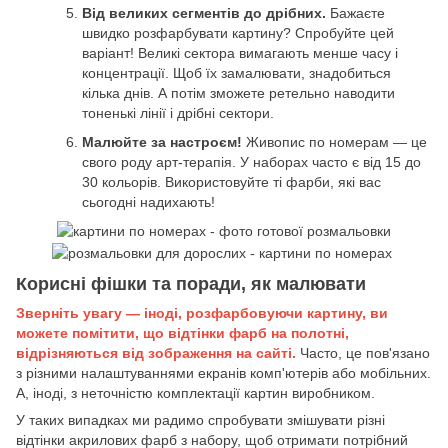
Від великих сегментів до дрібних.
Бажаєте
швидко розфарбувати картину? Спробуйте цей
варіант! Великі сектора вимагають менше часу і
концентрації. Щоб їх замалювати, знадобиться
кілька днів. А потім зможете ретельно наводити
тоненькі лінії і дрібні сектори.
Малюйте за настроєм!
Живопис по номерам — це
свого роду арт-терапія. У наборах часто є від 15 до
30 кольорів. Використовуйте ті фарби, які вас
сьогодні надихають!
Корисні фішки та поради, як малювати
Зверніть увагу — іноді, розфарбовуючи картину, ви
можете помітити, що відтінки фарб на полотні,
відрізняються від зображення на сайті.
Часто, це пов'язано
з різними налаштуваннями екранів комп'ютерів або мобільних.
А, іноді, з неточністю комплектації картин виробником.
У таких випадках ми радимо спробувати змішувати різні
відтінки акрилових фарб з набору, щоб отримати потрібний