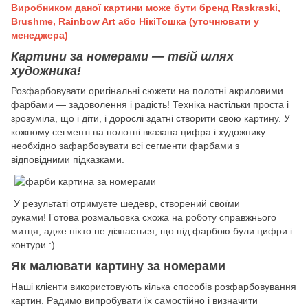
Виробником даної картини може бути бренд Raskraski,
Brushme, Rainbow Art або НікіТошка (уточнювати у
менеджера)
Картини за номерами — твій шлях
художника!
Розфарбовувати оригінальні сюжети на полотні акриловими
фарбами — задоволення і радість! Техніка настільки проста і
зрозуміла, що і діти, і дорослі здатні створити свою картину. У
кожному сегменті на полотні вказана цифра і художнику
необхідно зафарбовувати всі сегменти фарбами з
відповідними підказками.
У результаті отримуєте шедевр, створений своїми
руками! Готова розмальовка схожа на роботу справжнього
митця, адже ніхто не дізнається, що під фарбою були цифри і
контури :)
Як малювати картину за номерами
Наші клієнти використовують кілька способів розфарбовування
картин. Радимо випробувати їх самостійно і визначити