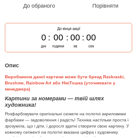
До обраного
Порівняти
До кінця акції
0
00
00
00
дні
години
хв
сек
Опис
Виробником даної картини може бути бренд Raskraski,
Brushme, Rainbow Art або НікіТошка (уточнювати у
менеджера)
Картини за номерами — твій шлях
художника!
Розфарбовувати оригінальні сюжети на полотні акриловими
фарбами — задоволення і радість! Техніка настільки проста і
зрозуміла, що і діти, і дорослі здатні створити свою картину. У
кожному сегменті на полотні вказана цифра і художнику