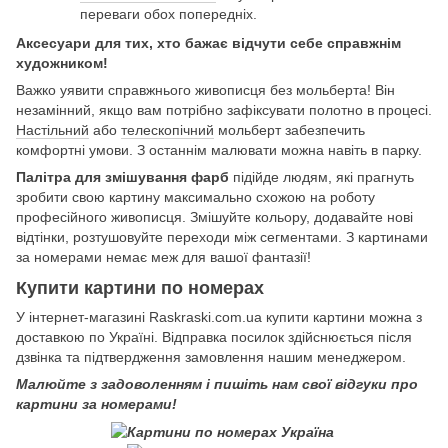
переваги обох попередніх.
Аксесуари для тих, хто бажає відчути себе справжнім
художником!
Важко уявити справжнього живописця без мольберта! Він
незамінний, якщо вам потрібно зафіксувати полотно в процесі.
Настільний
або
телескопічний
мольберт забезпечить
комфортні умови. З останнім малювати можна навіть в парку.
Палітра для змішування фарб
підійде людям, які прагнуть
зробити свою картину максимально схожою на роботу
професійного живописця. Змішуйте кольору, додавайте нові
відтінки, розтушовуйте переходи між сегментами. З картинами
за номерами немає меж для вашої фантазії!
Купити картини по номерах
У інтернет-магазині Raskraski.com.ua купити картини можна з
доставкою по Україні. Відправка посилок здійснюється після
дзвінка та підтвердження замовлення нашим менеджером.
Малюйте з задоволенням і пишіть нам свої відгуки про
картини за номерами!