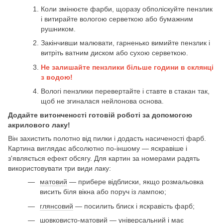
Коли змінюєте фарби, щоразу обполіскуйте пензлик
і витирайте вологою серветкою або бумажним
рушником.
Закінчивши малювати, гарненько вимийте пензлик і
витріть ватним диском або сухою серветкою.
Не залишайте пензлики більше години в склянці
з водою!
Вологі пензлики перевертайте і ставте в стакан так,
щоб не згиналася нейлонова основа.
Додайте витонченості готовій роботі за допомогою
акрилового лаку!
Він захистить полотно від пилки і додасть насиченості фарб.
Картина виглядає абсолютно по-іншому — яскравіше і
з'являється ефект обсягу. Для картин за номерами радять
використовувати три види лаку:
матовий
— прибере відблиски, якщо розмальовка
висить біля вікна або поруч із лампою;
глянсовий
— посилить блиск і яскравість фарб;
шовковисто-матовий
— універсальний і має