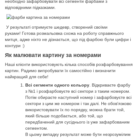
необхідно зафарбовувати всі сегменти фарбами з
відповідними підказками.
У результаті отримуєте шедевр, створений своїми
руками! Готова розмальовка схожа на роботу справжнього
митця, адже ніхто не дізнається, що під фарбою були цифри і
контури :)
Як малювати картину за номерами
Наші клієнти використовують кілька способів розфарбовування
картин. Радимо випробувати їх самостійно і визначити
найкращий для себе!
Всі сегменти одного кольору
. Відкриваєте фарбу
з №1 і розфарбовуєте всі сектори з таким номером.
Потім обираєте наступний номер і зафарбовуєте всі
сектори з цим же номером і так далі. Не обов'язково
використовувати їх по порядку, можна брати той,
який більше подобається, або той, що
передбачений для сусіднього із уже зафарбованим
сегментом.
В цьому випадку результат може бути незрозумілим