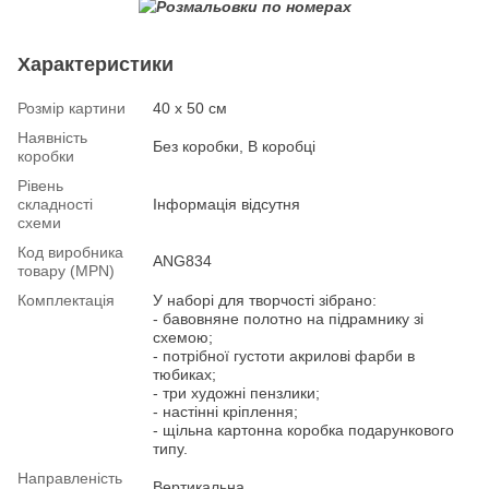
Характеристики
Розмір картини
40 х 50 см
Наявність
Без коробки, В коробці
коробки
Рівень
складності
Інформація відсутня
схеми
Код виробника
ANG834
товару (MPN)
Комплектація
У наборі для творчості зібрано:
- бавовняне полотно на підрамнику зі
схемою;
- потрібної густоти акрилові фарби в
тюбиках;
- три художні пензлики;
- настінні кріплення;
- щільна картонна коробка подарункового
типу.
Направленість
Вертикальна