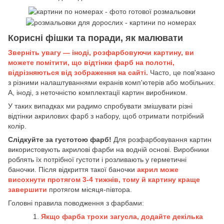
Корисні фішки та поради, як малювати
Зверніть увагу — іноді, розфарбовуючи картину, ви
можете помітити, що відтінки фарб на полотні,
відрізняються від зображення на сайті.
Часто, це пов'язано
з різними налаштуваннями екранів комп'ютерів або мобільних.
А, іноді, з неточністю комплектації картин виробником.
У таких випадках ми радимо спробувати змішувати різні
відтінки акрилових фарб з набору, щоб отримати потрібний
колір.
Слідкуйте за густотою фарб!
Для розфарбовування картин
використовують акрилові фарби на водній основі. Виробники
роблять їх потрібної густоти і розливають у герметичні
баночки. Після відкриття такої баночки
акрил може
висохнути протягом 3-4 тижнів, тому й картину краще
завершити
протягом місяця-півтора.
Головні правила поводження з фарбами:
Якщо фарба трохи загусла, додайте декілька