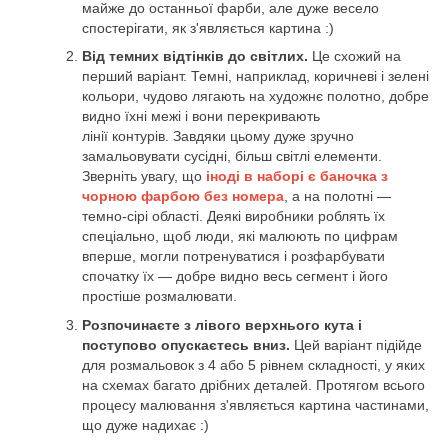
майже до останньої фарби, але дуже весело
спостерігати, як з'являється картина :)
Від темних відтінків до світлих.
Це схожий на
перший варіант. Темні, наприклад, коричневі і зелені
кольори, чудово лягають на художнє полотно, добре
видно їхні межі і вони перекривають
лінії контурів. Завдяки цьому дуже зручно
замальовувати сусідні, більш світлі елементи.
Зверніть увагу, що
іноді в наборі є баночка з
чорною фарбою без номера
, а на полотні —
темно-сірі області. Деякі виробники роблять їх
спеціально, щоб люди, які малюють по цифрам
вперше, могли потренуватися і розфарбувати
спочатку їх — добре видно весь сегмент і його
простіше розмалювати.
Розпочинаєте з лівого верхнього кута і
поступово опускаєтесь вниз.
Цей варіант підійде
для розмальовок з 4 або 5 рівнем складності, у яких
на схемах багато дрібних деталей. Протягом всього
процесу малювання з'являється картина частинами,
що дуже надихає :)