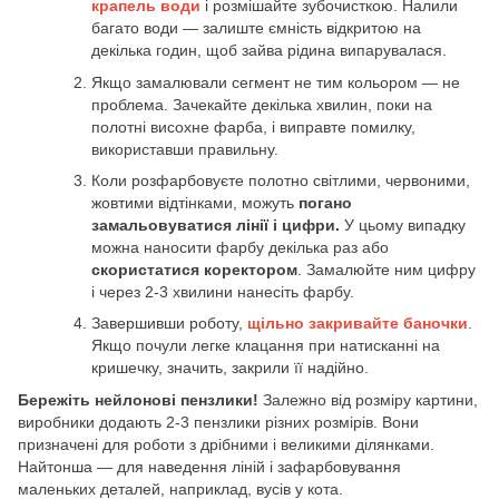
крапель води
і розмішайте зубочисткою. Налили
багато води — залиште ємність відкритою на
декілька годин, щоб зайва рідина випарувалася.
Якщо замалювали сегмент не тим кольором — не
проблема. Зачекайте декілька хвилин, поки на
полотні висохне фарба, і виправте помилку,
використавши правильну.
Коли розфарбовуєте полотно світлими, червоними,
жовтими відтінками, можуть
погано
замальовуватися лінії і цифри.
У цьому випадку
можна наносити фарбу декілька раз або
скористатися коректором
. Замалюйте ним цифру
і через 2-3 хвилини нанесіть фарбу.
Завершивши роботу,
щільно закривайте баночки
.
Якщо почули легке клацання при натисканні на
кришечку, значить, закрили її надійно.
Бережіть нейлонові пензлики!
Залежно від розміру картини,
виробники додають 2-3 пензлики різних розмірів. Вони
призначені для роботи з дрібними і великими ділянками.
Найтонша — для наведення ліній і зафарбовування
маленьких деталей, наприклад, вусів у кота.