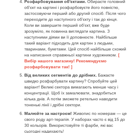
Розфарбовування об'єктами.
Обираєте головний
об'єкт на картині і розфарбовуєте його повністю,
застосовуючи перший або другий спосіб. Після чого
переходите до наступного об'єкту і так до кінця.
Коли ви завершите перший об'єкт, вже буде
зрозуміло, як повинна виглядати картина. З
наступними діями ви її доповнюєте. Найбільше
такий варіант підходить для картин з людьми,
тваринами, букетами. Цей спосіб найбільше схожий
на написання справжньої картини художником.
[
Вибір нашого магазину! Рекомендуємо
розфарбовувати так! ]
Від великих сегментів до дрібних.
Бажаєте
швидко розфарбувати картину? Спробуйте цей
варіант! Великі сектора вимагають менше часу і
концентрації. Щоб їх замалювати, знадобиться
кілька днів. А потім зможете ретельно наводити
тоненькі лінії і дрібні сектори.
Малюйте за настроєм!
Живопис по номерам — це
свого роду арт-терапія. У наборах часто є від 15 до
30 кольорів. Використовуйте ті фарби, які вас
сьогодні надихають!