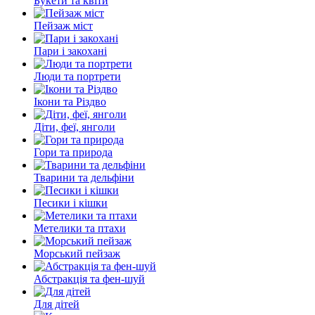
Букети та квіти
Пейзаж міст
Пари і закохані
Люди та портрети
Ікони та Різдво
Діти, феї, янголи
Гори та природа
Тварини та дельфіни
Песики і кішки
Метелики та птахи
Морський пейзаж
Абстракція та фен-шуй
Для дітей