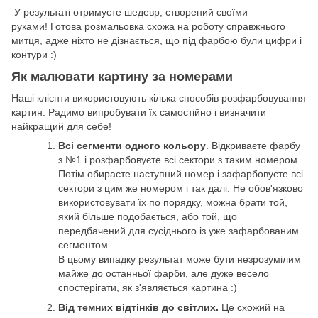
У результаті отримуєте шедевр, створений своїми
руками! Готова розмальовка схожа на роботу справжнього
митця, адже ніхто не дізнається, що під фарбою були цифри і
контури :)
Як малювати картину за номерами
Наші клієнти використовують кілька способів розфарбовування
картин. Радимо випробувати їх самостійно і визначити
найкращий для себе!
Всі сегменти одного кольору
. Відкриваєте фарбу
з №1 і розфарбовуєте всі сектори з таким номером.
Потім обираєте наступний номер і зафарбовуєте всі
сектори з цим же номером і так далі. Не обов'язково
використовувати їх по порядку, можна брати той,
який більше подобається, або той, що
передбачений для сусіднього із уже зафарбованим
сегментом.
В цьому випадку результат може бути незрозумілим
майже до останньої фарби, але дуже весело
спостерігати, як з'являється картина :)
Від темних відтінків до світлих.
Це схожий на