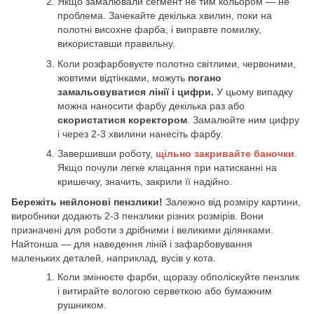
Якщо замалювали сегмент не тим кольором — не
проблема. Зачекайте декілька хвилин, поки на
полотні висохне фарба, і виправте помилку,
використавши правильну.
Коли розфарбовуєте полотно світлими, червоними,
жовтими відтінками, можуть
погано
замальовуватися лінії і цифри.
У цьому випадку
можна наносити фарбу декілька раз або
скористатися коректором
. Замалюйте ним цифру
і через 2-3 хвилини нанесіть фарбу.
Завершивши роботу,
щільно закривайте баночки
.
Якщо почули легке клацання при натисканні на
кришечку, значить, закрили її надійно.
Бережіть нейлонові пензлики!
Залежно від розміру картини,
виробники додають 2-3 пензлики різних розмірів. Вони
призначені для роботи з дрібними і великими ділянками.
Найтонша — для наведення ліній і зафарбовування
маленьких деталей, наприклад, вусів у кота.
Коли змінюєте фарби, щоразу обполіскуйте пензлик
і витирайте вологою серветкою або бумажним
рушником.