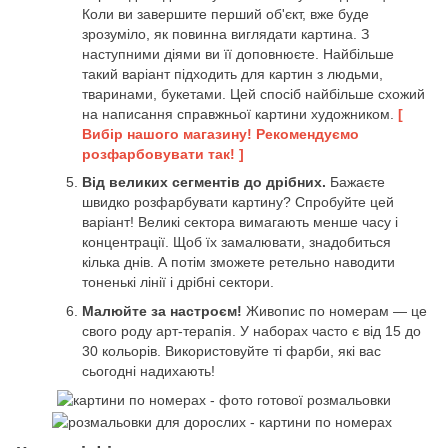
Коли ви завершите перший об'єкт, вже буде
зрозуміло, як повинна виглядати картина. З
наступними діями ви її доповнюєте. Найбільше
такий варіант підходить для картин з людьми,
тваринами, букетами. Цей спосіб найбільше схожий
на написання справжньої картини художником.
[
Вибір нашого магазину! Рекомендуємо
розфарбовувати так! ]
Від великих сегментів до дрібних.
Бажаєте
швидко розфарбувати картину? Спробуйте цей
варіант! Великі сектора вимагають менше часу і
концентрації. Щоб їх замалювати, знадобиться
кілька днів. А потім зможете ретельно наводити
тоненькі лінії і дрібні сектори.
Малюйте за настроєм!
Живопис по номерам — це
свого роду арт-терапія. У наборах часто є від 15 до
30 кольорів. Використовуйте ті фарби, які вас
сьогодні надихають!