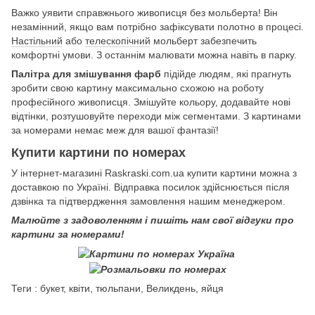
Важко уявити справжнього живописця без мольберта! Він
незамінний, якщо вам потрібно зафіксувати полотно в процесі.
Настільний
або
телескопічний
мольберт забезпечить
комфортні умови. З останнім малювати можна навіть в парку.
Палітра для змішування фарб
підійде людям, які прагнуть
зробити свою картину максимально схожою на роботу
професійного живописця. Змішуйте кольору, додавайте нові
відтінки, розтушовуйте переходи між сегментами. З картинами
за номерами немає меж для вашої фантазії!
Купити картини по номерах
У інтернет-магазині Raskraski.com.ua купити картини можна з
доставкою по Україні. Відправка посилок здійснюється після
дзвінка та підтвердження замовлення нашим менеджером.
Малюйте з задоволенням і пишіть нам свої відгуки про
картини за номерами!
Теги : букет, квіти, тюльпани, Великдень, яйця