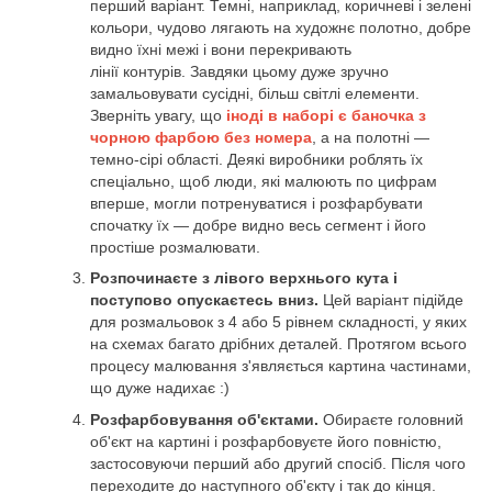
перший варіант. Темні, наприклад, коричневі і зелені
кольори, чудово лягають на художнє полотно, добре
видно їхні межі і вони перекривають
лінії контурів. Завдяки цьому дуже зручно
замальовувати сусідні, більш світлі елементи.
Зверніть увагу, що
іноді в наборі є баночка з
чорною фарбою без номера
, а на полотні —
темно-сірі області. Деякі виробники роблять їх
спеціально, щоб люди, які малюють по цифрам
вперше, могли потренуватися і розфарбувати
спочатку їх — добре видно весь сегмент і його
простіше розмалювати.
Розпочинаєте з лівого верхнього кута і
поступово опускаєтесь вниз.
Цей варіант підійде
для розмальовок з 4 або 5 рівнем складності, у яких
на схемах багато дрібних деталей. Протягом всього
процесу малювання з'являється картина частинами,
що дуже надихає :)
Розфарбовування об'єктами.
Обираєте головний
об'єкт на картині і розфарбовуєте його повністю,
застосовуючи перший або другий спосіб. Після чого
переходите до наступного об'єкту і так до кінця.