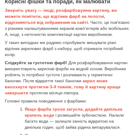
Корисні фішки та поради, як малювати
Зверніть увагу — іноді, розфарбовуючи картину, ви
можете помітити, що відтінки фарб на полотні,
відрізняються від зображення на сайті.
Часто, це пов'язано
з різними налаштуваннями екранів комп'ютерів або мобільних.
А, іноді, з неточністю комплектації картин виробником.
У таких випадках ми радимо спробувати змішувати різні
відтінки акрилових фарб з набору, щоб отримати потрібний
колір.
Слідкуйте за густотою фарб!
Для розфарбовування картин
використовують акрилові фарби на водній основі. Виробники
роблять їх потрібної густоти і розливають у герметичні
баночки. Після відкриття такої баночки
акрил може
висохнути протягом 3-4 тижнів, тому й картину краще
завершити
протягом місяця-півтора.
Головні правила поводження з фарбами:
Якщо фарба трохи загусла, додайте декілька
крапель води
і розмішайте зубочисткою. Налили
багато води — залиште ємність відкритою на
декілька годин, щоб зайва рідина випарувалася.