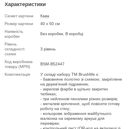
Характеристики
Сюжет картини
Кава
Розмір картини
40 х 50 см
Наявність
Без коробки, В коробці
коробки
Рівень
складності
3 рівень
схеми
Код виробника
BSM-B52447
товару (MPN)
Комплектація
У складі набору ТМ BrushMe є:
- бавовняне полотно зі схемою, закріплене
на дерев'яний підрамник;
- акрилові фарби в щільно закритих
тюбиках;
- три нейлонові пензлики різних розмірів;
- металеві кріплення, щоб повісити готову
роботу на стіну;
- кольорове зображення майбутнього
малюнка на окремому аркуші для
перевірки;
- контрольний лист (QR-код на вкладиші із