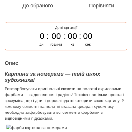
До обраного
Порівняти
До кінця акції
0
00
00
00
дні
години
хв
сек
Опис
Картини за номерами — твій шлях
художника!
Розфарбовувати оригінальні сюжети на полотні акриловими
фарбами — задоволення і радість! Техніка настільки проста і
зрозуміла, що і діти, і дорослі здатні створити свою картину. У
кожному сегменті на полотні вказана цифра і художнику
необхідно зафарбовувати всі сегменти фарбами з
відповідними підказками.