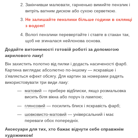
Закінчивши малювати, гарненько вимийте пензлик і
витріть ватним диском або сухою серветкою.
Не залишайте пензлики більше години в склянці
з водою!
Вологі пензлики перевертайте і ставте в стакан так,
щоб не згиналася нейлонова основа.
Додайте витонченості готовій роботі за допомогою
акрилового лаку!
Він захистить полотно від пилки і додасть насиченості фарб.
Картина виглядає абсолютно по-іншому — яскравіше і
з'являється ефект обсягу. Для картин за номерами радять
використовувати три види лаку:
матовий
— прибере відблиски, якщо розмальовка
висить біля вікна або поруч із лампою;
глянсовий
— посилить блиск і яскравість фарб;
шовковисто-матовий
— універсальний і має
переваги обох попередніх.
Аксесуари для тих, хто бажає відчути себе справжнім
художником!