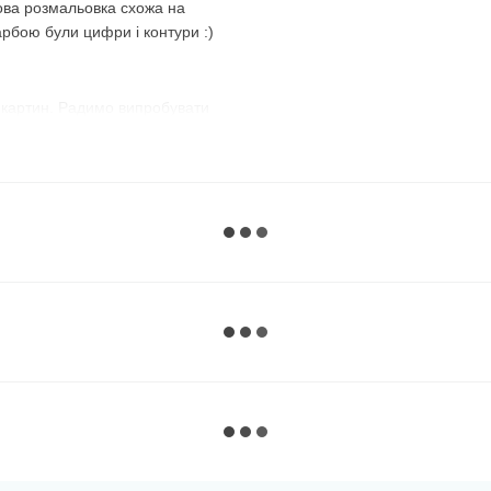
ова розмальовка схожа на
арбою були цифри і контури :)
 картин. Радимо випробувати
з №1 і розфарбовуєте всі
номер і зафарбовуєте всі
використовувати їх по порядку,
, що передбачений
майже до останньої фарби,
 :)
ий варіант. Темні, наприклад,
нє полотно, добре видно їхні
ому дуже зручно замальовувати
рною фарбою без номера
, а на
ь їх спеціально, щоб люди, які
розфарбувати спочатку їх —