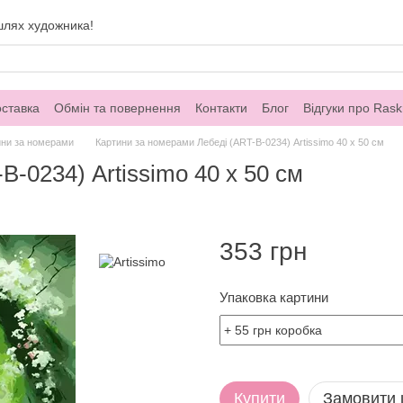
шлях художника!
оставка
Обмін та повернення
Контакти
Блог
Відгуки про Rask
ини за номерами
Картини за номерами Лебеді (ART-B-0234) Artissimo 40 х 50 см
-0234) Artissimo 40 х 50 см
353 грн
Упаковка картини
Купити
Замовити