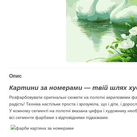
Опис
Картини за номерами — твій шлях ху
Розфарбовувати оригінальні сюжети на полотні акриловими ф
радість! Техніка настільки проста і зрозуміла, що і діти, і дорос
У кожному сегменті на полотні вказана цифра і художнику нео
всі сегменти фарбами з відповідними підказками.