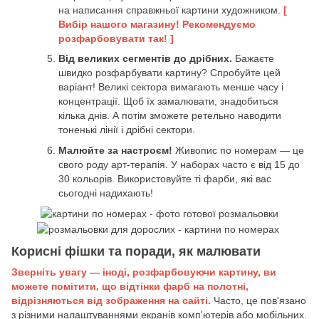
на написання справжньої картини художником.
[
Вибір нашого магазину! Рекомендуємо
розфарбовувати так! ]
Від великих сегментів до дрібних.
Бажаєте
швидко розфарбувати картину? Спробуйте цей
варіант! Великі сектора вимагають менше часу і
концентрації. Щоб їх замалювати, знадобиться
кілька днів. А потім зможете ретельно наводити
тоненькі лінії і дрібні сектори.
Малюйте за настроєм!
Живопис по номерам — це
свого роду арт-терапія. У наборах часто є від 15 до
30 кольорів. Використовуйте ті фарби, які вас
сьогодні надихають!
Корисні фішки та поради, як малювати
Зверніть увагу — іноді, розфарбовуючи картину, ви
можете помітити, що відтінки фарб на полотні,
відрізняються від зображення на сайті.
Часто, це пов'язано
з різними налаштуваннями екранів комп'ютерів або мобільних.