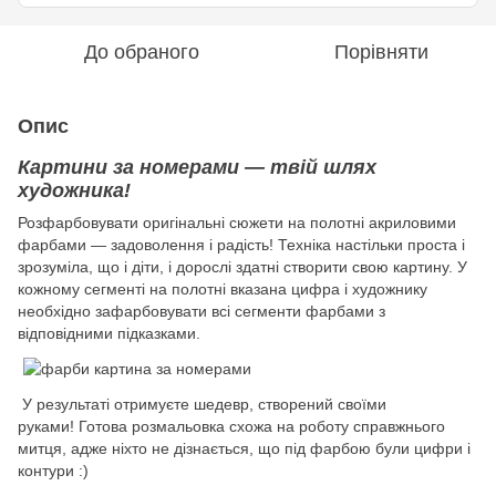
До обраного
Порівняти
Опис
Картини за номерами — твій шлях
художника!
Розфарбовувати оригінальні сюжети на полотні акриловими
фарбами — задоволення і радість! Техніка настільки проста і
зрозуміла, що і діти, і дорослі здатні створити свою картину. У
кожному сегменті на полотні вказана цифра і художнику
необхідно зафарбовувати всі сегменти фарбами з
відповідними підказками.
У результаті отримуєте шедевр, створений своїми
руками! Готова розмальовка схожа на роботу справжнього
митця, адже ніхто не дізнається, що під фарбою були цифри і
контури :)