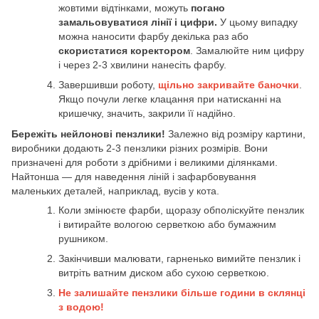
жовтими відтінками, можуть
погано
замальовуватися лінії і цифри.
У цьому випадку
можна наносити фарбу декілька раз або
скористатися коректором
. Замалюйте ним цифру
і через 2-3 хвилини нанесіть фарбу.
Завершивши роботу,
щільно закривайте баночки
.
Якщо почули легке клацання при натисканні на
кришечку, значить, закрили її надійно.
Бережіть нейлонові пензлики!
Залежно від розміру картини,
виробники додають 2-3 пензлики різних розмірів. Вони
призначені для роботи з дрібними і великими ділянками.
Найтонша — для наведення ліній і зафарбовування
маленьких деталей, наприклад, вусів у кота.
Коли змінюєте фарби, щоразу обполіскуйте пензлик
і витирайте вологою серветкою або бумажним
рушником.
Закінчивши малювати, гарненько вимийте пензлик і
витріть ватним диском або сухою серветкою.
Не залишайте пензлики більше години в склянці
з водою!