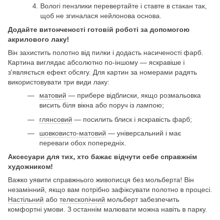
Вологі пензлики перевертайте і ставте в стакан так,
щоб не згиналася нейлонова основа.
Додайте витонченості готовій роботі за допомогою
акрилового лаку!
Він захистить полотно від пилки і додасть насиченості фарб.
Картина виглядає абсолютно по-іншому — яскравіше і
з'являється ефект обсягу. Для картин за номерами радять
використовувати три види лаку:
матовий
— прибере відблиски, якщо розмальовка
висить біля вікна або поруч із лампою;
глянсовий
— посилить блиск і яскравість фарб;
шовковисто-матовий
— універсальний і має
переваги обох попередніх.
Аксесуари для тих, хто бажає відчути себе справжнім
художником!
Важко уявити справжнього живописця без мольберта! Він
незамінний, якщо вам потрібно зафіксувати полотно в процесі.
Настільний
або
телескопічний
мольберт забезпечить
комфортні умови. З останнім малювати можна навіть в парку.