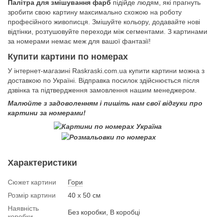
Палітра для змішування фарб
підійде людям, які прагнуть
зробити свою картину максимально схожою на роботу
професійного живописця. Змішуйте кольору, додавайте нові
відтінки, розтушовуйте переходи між сегментами. З картинами
за номерами немає меж для вашої фантазії!
Купити картини по номерах
У інтернет-магазині Raskraski.com.ua купити картини можна з
доставкою по Україні. Відправка посилок здійснюється після
дзвінка та підтвердження замовлення нашим менеджером.
Малюйте з задоволенням і пишіть нам свої відгуки про
картини за номерами!
Характеристики
Сюжет картини
Гори
Розмір картини
40 х 50 см
Наявність
Без коробки, В коробці
коробки