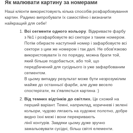
Як малювати картину за номерами
Наші клієнти використовують кілька способів розфарбовування
картин. Радимо випробувати їх самостійно і визначити
найкращий для себе!
Всі сегменти одного кольору
. Відкриваєте фарбу
з №1 і розфарбовуєте всі сектори з таким номером.
Потім обираєте наступний номер і зафарбовуєте всі
сектори з цим же номером і так далі. Не обов'язково
використовувати їх по порядку, можна брати той,
який більше подобається, або той, що
передбачений для сусіднього із уже зафарбованим
сегментом.
В цьому випадку результат може бути незрозумілим
майже до останньої фарби, але дуже весело
спостерігати, як з'являється картина :)
Від темних відтінків до світлих.
Це схожий на
перший варіант. Темні, наприклад, коричневі і зелені
кольори, чудово лягають на художнє полотно, добре
видно їхні межі і вони перекривають
лінії контурів. Завдяки цьому дуже зручно
замальовувати сусідні, більш світлі елементи.