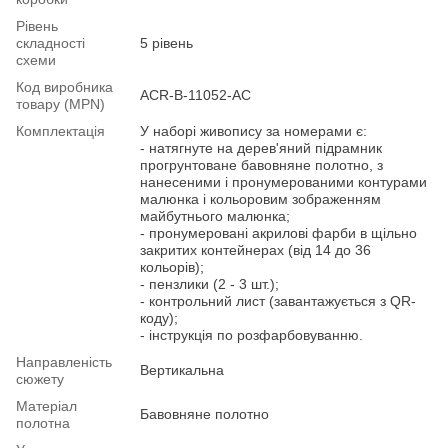
Рівень
складності
5 рівень
схеми
Код виробника
ACR-B-11052-AC
товару (MPN)
Комплектація
У наборі живопису за номерами є:
- натягнуте на дерев'яний підрамник
прогрунтоване бавовняне полотно, з
нанесеними і пронумерованими контурами
малюнка і кольоровим зображенням
майбутнього малюнка;
- пронумеровані акрилові фарби в щільно
закритих контейнерах (від 14 до 36
кольорів);
- пензлики (2 - 3 шт.);
- контрольний лист (завантажується з QR-
коду);
- інструкція по розфарбовуванню.
Направленість
Вертикальна
сюжету
Матеріал
Бавовняне полотно
полотна