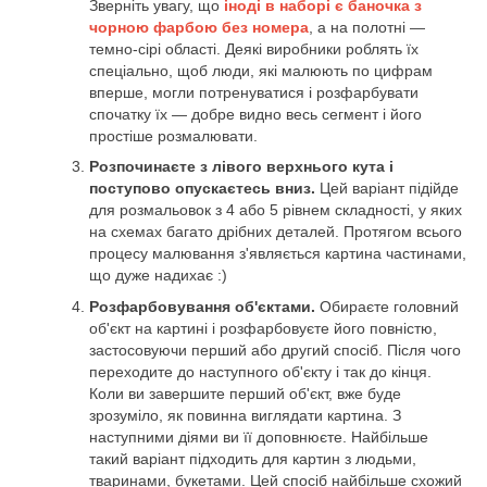
Зверніть увагу, що
іноді в наборі є баночка з
чорною фарбою без номера
, а на полотні —
темно-сірі області. Деякі виробники роблять їх
спеціально, щоб люди, які малюють по цифрам
вперше, могли потренуватися і розфарбувати
спочатку їх — добре видно весь сегмент і його
простіше розмалювати.
Розпочинаєте з лівого верхнього кута і
поступово опускаєтесь вниз.
Цей варіант підійде
для розмальовок з 4 або 5 рівнем складності, у яких
на схемах багато дрібних деталей. Протягом всього
процесу малювання з'являється картина частинами,
що дуже надихає :)
Розфарбовування об'єктами.
Обираєте головний
об'єкт на картині і розфарбовуєте його повністю,
застосовуючи перший або другий спосіб. Після чого
переходите до наступного об'єкту і так до кінця.
Коли ви завершите перший об'єкт, вже буде
зрозуміло, як повинна виглядати картина. З
наступними діями ви її доповнюєте. Найбільше
такий варіант підходить для картин з людьми,
тваринами, букетами. Цей спосіб найбільше схожий