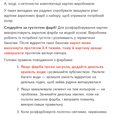
А, іноді, з неточністю комплектації картин виробником.
У таких випадках ми радимо спробувати змішувати різні
відтінки акрилових фарб з набору, щоб отримати потрібний
колір.
Слідкуйте за густотою фарб!
Для розфарбовування картин
використовують акрилові фарби на водній основі. Виробники
роблять їх потрібної густоти і розливають у герметичні
баночки. Після відкриття такої баночки
акрил може
висохнути протягом 3-4 тижнів, тому й картину краще
завершити
протягом місяця-півтора.
Головні правила поводження з фарбами:
Якщо фарба трохи загусла, додайте декілька
крапель води
і розмішайте зубочисткою. Налили
багато води — залиште ємність відкритою на
декілька годин, щоб зайва рідина випарувалася.
Якщо замалювали сегмент не тим кольором — не
проблема. Зачекайте декілька хвилин, поки на
полотні висохне фарба, і виправте помилку,
використавши правильну.
Коли розфарбовуєте полотно світлими, червоними,