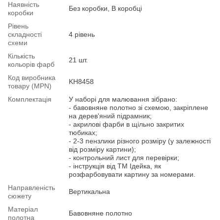
Наявність
Без коробки, В коробці
коробки
Рівень
складності
4 рівень
схеми
Кількість
21 шт.
кольорів фарб
Код виробника
KH8458
товару (MPN)
Комплектація
У наборі для малювання зібрано:
- бавовняне полотно зі схемою, закріплене
на дерев'яний підрамник;
- акрилові фарби в щільно закритих
тюбиках;
- 2-3 пензлики різного розміру (у залежності
від розміру картини);
- контрольний лист для перевірки;
- інструкція від ТМ Ідейка, як
розфарбовувати картину за номерами.
Направленість
Вертикальна
сюжету
Матеріал
Бавовняне полотно
полотна