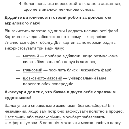
Вологі пензлики перевертайте і ставте в стакан так,
щоб не згиналася нейлонова основа.
Додайте витонченості готовій роботі за допомогою
акрилового лаку!
Він захистить полотно від пилки і додасть насиченості фарб.
Картина виглядає абсолютно по-іншому — яскравіше і
з'являється ефект обсягу. Для картин за номерами радять
використовувати три види лаку:
матовий
— прибере відблиски, якщо розмальовка
висить біля вікна або поруч із лампою;
глянсовий
— посилить блиск і яскравість фарб;
шовковисто-матовий
— універсальний і має
переваги обох попередніх.
Аксесуари для тих, хто бажає відчути себе справжнім
художником!
Важко уявити справжнього живописця без мольберта! Він
незамінний, якщо вам потрібно зафіксувати полотно в процесі.
Настільний
або
телескопічний
мольберт забезпечить
комфортні умови. З останнім малювати можна навіть в парку.