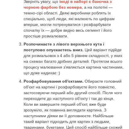
Зверніть увагу, що
іноді в наборі є баночка з
чорною фарбою без номера
, а на полотні —
темно-сірі області. Деякі виробники роблять їх
спеціально, щоб люди, які малюють по цифрам
вперше, могли потренуватися і розфарбувати
спочатку їх — добре видно весь сегмент і його
простіше розмалювати.
Розпочинаєте з лівого верхнього кута і
поступово опускаєтесь вниз.
Цей варіант підійде
для розмальовок з 4 або 5 рівнем складності, у яких
на схемах багато дрібних деталей. Протягом всього
процесу малювання з'являється картина частинами,
що дуже надихає :)
Розфарбовування об'єктами.
Обираєте головний
об'єкт на картині і розфарбовуєте його повністю,
застосовуючи перший або другий спосіб. Після чого
переходите до наступного об'єкту і так до кінця.
Коли ви завершите перший об'єкт, вже буде
зрозуміло, як повинна виглядати картина. З
наступними діями ви її доповнюєте. Найбільше
такий варіант підходить для картин з людьми,
тваринами, букетами. Цей спосіб найбільше схожий