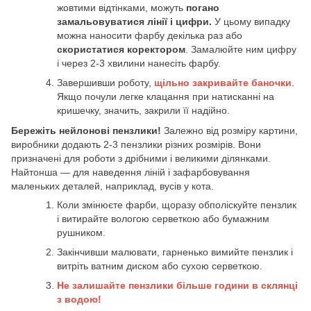
жовтими відтінками, можуть
погано
замальовуватися лінії і цифри.
У цьому випадку
можна наносити фарбу декілька раз або
скористатися коректором
. Замалюйте ним цифру
і через 2-3 хвилини нанесіть фарбу.
Завершивши роботу,
щільно закривайте баночки
.
Якщо почули легке клацання при натисканні на
кришечку, значить, закрили її надійно.
Бережіть нейлонові пензлики!
Залежно від розміру картини,
виробники додають 2-3 пензлики різних розмірів. Вони
призначені для роботи з дрібними і великими ділянками.
Найтонша — для наведення ліній і зафарбовування
маленьких деталей, наприклад, вусів у кота.
Коли змінюєте фарби, щоразу обполіскуйте пензлик
і витирайте вологою серветкою або бумажним
рушником.
Закінчивши малювати, гарненько вимийте пензлик і
витріть ватним диском або сухою серветкою.
Не залишайте пензлики більше години в склянці
з водою!