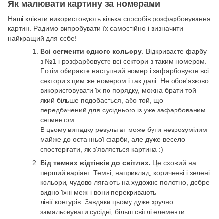
Як малювати картину за номерами
Наші клієнти використовують кілька способів розфарбовування
картин. Радимо випробувати їх самостійно і визначити
найкращий для себе!
Всі сегменти одного кольору
. Відкриваєте фарбу
з №1 і розфарбовуєте всі сектори з таким номером.
Потім обираєте наступний номер і зафарбовуєте всі
сектори з цим же номером і так далі. Не обов'язково
використовувати їх по порядку, можна брати той,
який більше подобається, або той, що
передбачений для сусіднього із уже зафарбованим
сегментом.
В цьому випадку результат може бути незрозумілим
майже до останньої фарби, але дуже весело
спостерігати, як з'являється картина :)
Від темних відтінків до світлих.
Це схожий на
перший варіант. Темні, наприклад, коричневі і зелені
кольори, чудово лягають на художнє полотно, добре
видно їхні межі і вони перекривають
лінії контурів. Завдяки цьому дуже зручно
замальовувати сусідні, більш світлі елементи.