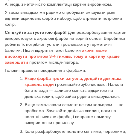
А, іноді, з неточністю комплектації картин виробником.
У таких випадках ми радимо спробувати змішувати різні
відтінки акрилових фарб з набору, щоб отримати потрібний
колір.
Слідкуйте за густотою фарб!
Для розфарбовування картин
використовують акрилові фарби на водній основі. Виробники
роблять їх потрібної густоти і розливають у герметичні
баночки. Після відкриття такої баночки
акрил може
висохнути протягом 3-4 тижнів, тому й картину краще
завершити
протягом місяця-півтора.
Головні правила поводження з фарбами:
Якщо фарба трохи загусла, додайте декілька
крапель води
і розмішайте зубочисткою. Налили
багато води — залиште ємність відкритою на
декілька годин, щоб зайва рідина випарувалася.
Якщо замалювали сегмент не тим кольором — не
проблема. Зачекайте декілька хвилин, поки на
полотні висохне фарба, і виправте помилку,
використавши правильну.
Коли розфарбовуєте полотно світлими, червоними,