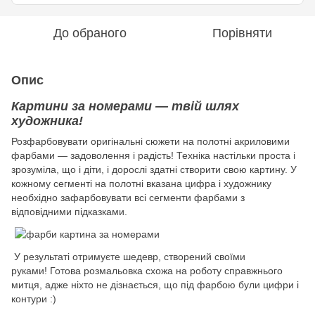
До обраного
Порівняти
Опис
Картини за номерами — твій шлях
художника!
Розфарбовувати оригінальні сюжети на полотні акриловими
фарбами — задоволення і радість! Техніка настільки проста і
зрозуміла, що і діти, і дорослі здатні створити свою картину. У
кожному сегменті на полотні вказана цифра і художнику
необхідно зафарбовувати всі сегменти фарбами з
відповідними підказками.
У результаті отримуєте шедевр, створений своїми
руками! Готова розмальовка схожа на роботу справжнього
митця, адже ніхто не дізнається, що під фарбою були цифри і
контури :)