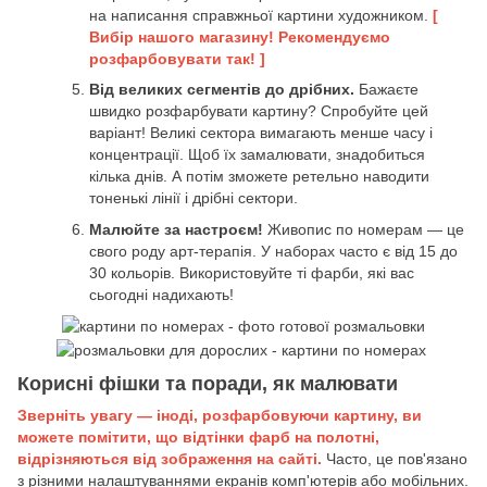
на написання справжньої картини художником.
[
Вибір нашого магазину! Рекомендуємо
розфарбовувати так! ]
Від великих сегментів до дрібних.
Бажаєте
швидко розфарбувати картину? Спробуйте цей
варіант! Великі сектора вимагають менше часу і
концентрації. Щоб їх замалювати, знадобиться
кілька днів. А потім зможете ретельно наводити
тоненькі лінії і дрібні сектори.
Малюйте за настроєм!
Живопис по номерам — це
свого роду арт-терапія. У наборах часто є від 15 до
30 кольорів. Використовуйте ті фарби, які вас
сьогодні надихають!
Корисні фішки та поради, як малювати
Зверніть увагу — іноді, розфарбовуючи картину, ви
можете помітити, що відтінки фарб на полотні,
відрізняються від зображення на сайті.
Часто, це пов'язано
з різними налаштуваннями екранів комп'ютерів або мобільних.