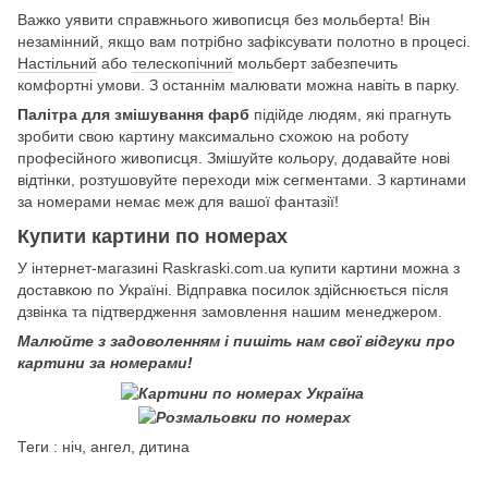
Важко уявити справжнього живописця без мольберта! Він
незамінний, якщо вам потрібно зафіксувати полотно в процесі.
Настільний
або
телескопічний
мольберт забезпечить
комфортні умови. З останнім малювати можна навіть в парку.
Палітра для змішування фарб
підійде людям, які прагнуть
зробити свою картину максимально схожою на роботу
професійного живописця. Змішуйте кольору, додавайте нові
відтінки, розтушовуйте переходи між сегментами. З картинами
за номерами немає меж для вашої фантазії!
Купити картини по номерах
У інтернет-магазині Raskraski.com.ua купити картини можна з
доставкою по Україні. Відправка посилок здійснюється після
дзвінка та підтвердження замовлення нашим менеджером.
Малюйте з задоволенням і пишіть нам свої відгуки про
картини за номерами!
Теги : ніч, ангел, дитина