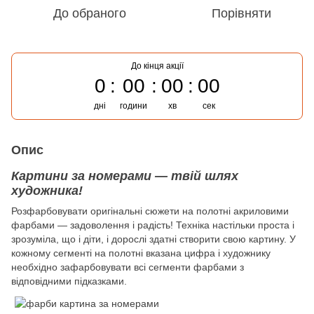
До обраного
Порівняти
До кінця акції
0
00
00
00
дні
години
хв
сек
Опис
Картини за номерами — твій шлях
художника!
Розфарбовувати оригінальні сюжети на полотні акриловими
фарбами — задоволення і радість! Техніка настільки проста і
зрозуміла, що і діти, і дорослі здатні створити свою картину. У
кожному сегменті на полотні вказана цифра і художнику
необхідно зафарбовувати всі сегменти фарбами з
відповідними підказками.