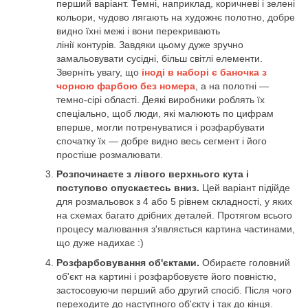
перший варіант. Темні, наприклад, коричневі і зелені
кольори, чудово лягають на художнє полотно, добре
видно їхні межі і вони перекривають
лінії контурів. Завдяки цьому дуже зручно
замальовувати сусідні, більш світлі елементи.
Зверніть увагу, що
іноді в наборі є баночка з
чорною фарбою без номера
, а на полотні —
темно-сірі області. Деякі виробники роблять їх
спеціально, щоб люди, які малюють по цифрам
вперше, могли потренуватися і розфарбувати
спочатку їх — добре видно весь сегмент і його
простіше розмалювати.
Розпочинаєте з лівого верхнього кута і
поступово опускаєтесь вниз.
Цей варіант підійде
для розмальовок з 4 або 5 рівнем складності, у яких
на схемах багато дрібних деталей. Протягом всього
процесу малювання з'являється картина частинами,
що дуже надихає :)
Розфарбовування об'єктами.
Обираєте головний
об'єкт на картині і розфарбовуєте його повністю,
застосовуючи перший або другий спосіб. Після чого
переходите до наступного об'єкту і так до кінця.