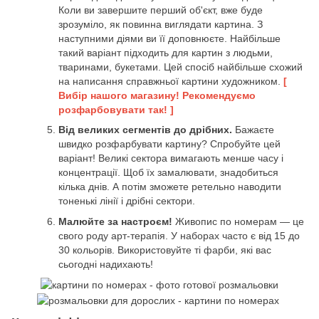
Коли ви завершите перший об'єкт, вже буде
зрозуміло, як повинна виглядати картина. З
наступними діями ви її доповнюєте. Найбільше
такий варіант підходить для картин з людьми,
тваринами, букетами. Цей спосіб найбільше схожий
на написання справжньої картини художником.
[
Вибір нашого магазину! Рекомендуємо
розфарбовувати так! ]
Від великих сегментів до дрібних.
Бажаєте
швидко розфарбувати картину? Спробуйте цей
варіант! Великі сектора вимагають менше часу і
концентрації. Щоб їх замалювати, знадобиться
кілька днів. А потім зможете ретельно наводити
тоненькі лінії і дрібні сектори.
Малюйте за настроєм!
Живопис по номерам — це
свого роду арт-терапія. У наборах часто є від 15 до
30 кольорів. Використовуйте ті фарби, які вас
сьогодні надихають!