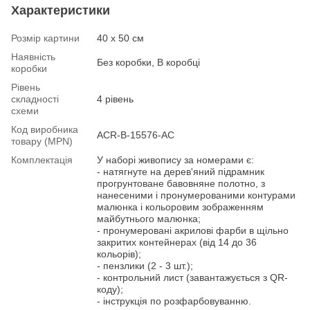
Характеристики
Розмір картини
40 х 50 см
Наявність
Без коробки, В коробці
коробки
Рівень
складності
4 рівень
схеми
Код виробника
ACR-B-15576-AC
товару (MPN)
Комплектація
У наборі живопису за номерами є:
- натягнуте на дерев'яний підрамник
прогрунтоване бавовняне полотно, з
нанесеними і пронумерованими контурами
малюнка і кольоровим зображенням
майбутнього малюнка;
- пронумеровані акрилові фарби в щільно
закритих контейнерах (від 14 до 36
кольорів);
- пензлики (2 - 3 шт.);
- контрольний лист (завантажується з QR-
коду);
- інструкція по розфарбовуванню.