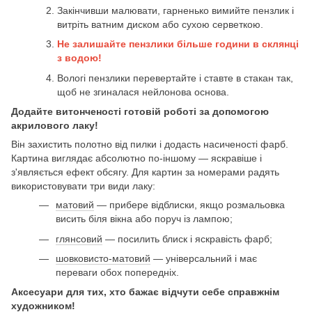
Закінчивши малювати, гарненько вимийте пензлик і
витріть ватним диском або сухою серветкою.
Не залишайте пензлики більше години в склянці
з водою!
Вологі пензлики перевертайте і ставте в стакан так,
щоб не згиналася нейлонова основа.
Додайте витонченості готовій роботі за допомогою
акрилового лаку!
Він захистить полотно від пилки і додасть насиченості фарб.
Картина виглядає абсолютно по-іншому — яскравіше і
з'являється ефект обсягу. Для картин за номерами радять
використовувати три види лаку:
матовий
— прибере відблиски, якщо розмальовка
висить біля вікна або поруч із лампою;
глянсовий
— посилить блиск і яскравість фарб;
шовковисто-матовий
— універсальний і має
переваги обох попередніх.
Аксесуари для тих, хто бажає відчути себе справжнім
художником!