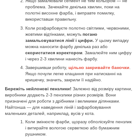
Якщо замалювали сегмент не тим кольором — не
проблема. Зачекайте декілька хвилин, поки на
полотні висохне фарба, і виправте помилку,
використавши правильну.
Коли розфарбовуєте полотно світлими, червоними,
жовтими відтінками, можуть
погано
замальовуватися лінії і цифри.
У цьому випадку
можна наносити фарбу декілька раз або
скористатися коректором
. Замалюйте ним цифру
і через 2-3 хвилини нанесіть фарбу.
Завершивши роботу,
щільно закривайте баночки
.
Якщо почули легке клацання при натисканні на
кришечку, значить, закрили її надійно.
Бережіть нейлонові пензлики!
Залежно від розміру картини,
виробники додають 2-3 пензлики різних розмірів. Вони
призначені для роботи з дрібними і великими ділянками.
Найтонша — для наведення ліній і зафарбовування
маленьких деталей, наприклад, вусів у кота.
Коли змінюєте фарби, щоразу обполіскуйте пензлик
і витирайте вологою серветкою або бумажним
рушником.