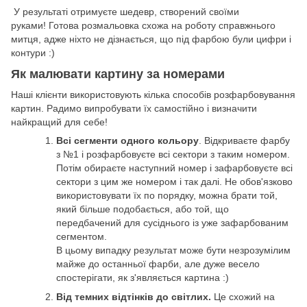
У результаті отримуєте шедевр, створений своїми
руками! Готова розмальовка схожа на роботу справжнього
митця, адже ніхто не дізнається, що під фарбою були цифри і
контури :)
Як малювати картину за номерами
Наші клієнти використовують кілька способів розфарбовування
картин. Радимо випробувати їх самостійно і визначити
найкращий для себе!
Всі сегменти одного кольору
. Відкриваєте фарбу
з №1 і розфарбовуєте всі сектори з таким номером.
Потім обираєте наступний номер і зафарбовуєте всі
сектори з цим же номером і так далі. Не обов'язково
використовувати їх по порядку, можна брати той,
який більше подобається, або той, що
передбачений для сусіднього із уже зафарбованим
сегментом.
В цьому випадку результат може бути незрозумілим
майже до останньої фарби, але дуже весело
спостерігати, як з'являється картина :)
Від темних відтінків до світлих.
Це схожий на