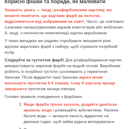
Корисні фішки та поради, як малювати
Зверніть увагу — іноді, розфарбовуючи картину, ви
можете помітити, що відтінки фарб на полотні,
відрізняються від зображення на сайті.
Часто, це пов'язано
з різними налаштуваннями екранів комп'ютерів або мобільних.
А, іноді, з неточністю комплектації картин виробником.
У таких випадках ми радимо спробувати змішувати різні
відтінки акрилових фарб з набору, щоб отримати потрібний
колір.
Слідкуйте за густотою фарб!
Для розфарбовування картин
використовують акрилові фарби на водній основі. Виробники
роблять їх потрібної густоти і розливають у герметичні
баночки. Після відкриття такої баночки
акрил може
висохнути протягом 3-4 тижнів, тому й картину краще
завершити
протягом місяця-півтора.
Головні правила поводження з фарбами:
Якщо фарба трохи загусла, додайте декілька
крапель води
і розмішайте зубочисткою. Налили
багато води — залиште ємність відкритою на
декілька годин, щоб зайва рідина випарувалася.