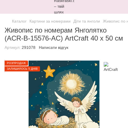
Каталог
Картини за номерами
Діти та янголи
Живопис по н
Живопис по номерам Янголятко
(ACR-B-15576-AC) ArtCraft 40 х 50 см
Артикул:
291078
Написати відгук
РОЗПРОДАЖ
ЗАЛИШИЛОСЬ 5 ДНІВ