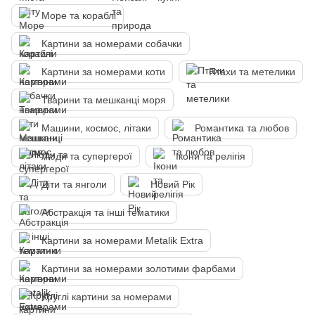
Море та кораблі
Картини за номерами собачки
Картини за номерами коти
Птахи та метелики
Тварини та мешканці моря
Машини, космос, літаки
Романтика та любов
Люди та супергерої
Ікони та релігія
Діти та янголи
Новий Рік
Абстракція та інші тематики
Картини за номерами Metalik Extra
Картини за номерами золотими фарбами
Круглі картини за номерами