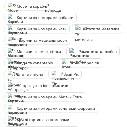
Море та кораблі
Картини за номерами собачки
Картини за номерами коти
Птахи та метелики
Тварини та мешканці моря
Машини, космос, літаки
Романтика та любов
Люди та супергерої
Ікони та релігія
Діти та янголи
Новий Рік
Абстракція та інші тематики
Картини за номерами Metalik Extra
Картини за номерами золотими фарбами
Круглі картини за номерами