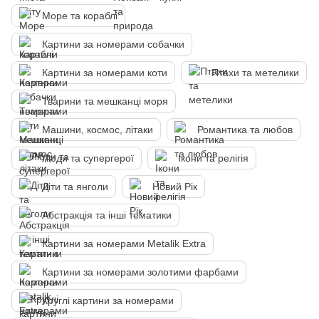
Море та кораблі
Картини за номерами собачки
Картини за номерами коти
Птахи та метелики
Тварини та мешканці моря
Машини, космос, літаки
Романтика та любов
Люди та супергерої
Ікони та релігія
Діти та янголи
Новий Рік
Абстракція та інші тематики
Картини за номерами Metalik Extra
Картини за номерами золотими фарбами
Круглі картини за номерами