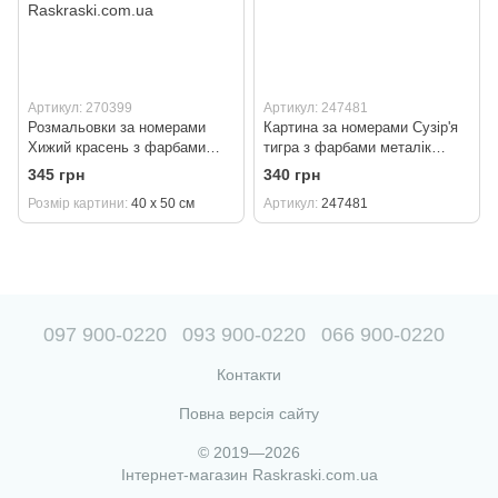
Артикул: 270399
Артикул: 247481
Розмальовки за номерами
Картина за номерами Сузір'я
Хижий красень з фарбами
тигра з фарбами металік
металік extra ©art_selena_ua
©lesya_nedzelska_art
345 грн
340 грн
(KH6518) Ідейка 40 х 50 см
(KH4970) Ідейка 40 х 50 см
Розмір картини
40 х 50 см
Артикул
247481
097 900-0220
093 900-0220
066 900-0220
Контакти
Повна версія сайту
© 2019—2026
Інтернет-магазин Raskraski.com.ua