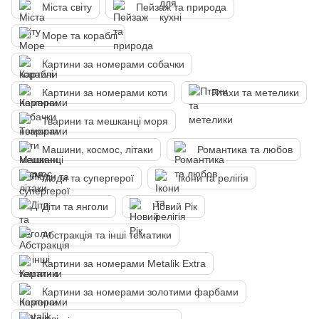
Міста світу
Пейзаж та природа
Море та кораблі
Картини за номерами собачки
Картини за номерами коти
Птахи та метелики
Тварини та мешканці моря
Машини, космос, літаки
Романтика та любов
Люди та супергерої
Ікони та релігія
Діти та янголи
Новий Рік
Абстракція та інші тематики
Картини за номерами Metalik Extra
Картини за номерами золотими фарбами