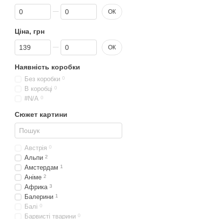
Від Знижка, %
До Знижка, %
ОК
Ціна, грн
Від Ціна, грн
До Ціна, грн
ОК
Наявність коробки
Без коробки
0
В коробці
0
#N/A
0
Сюжет картини
Австрія
0
Альпи
2
Амстердам
1
Аніме
2
Африка
3
Балерини
1
Балі
0
Барвисті тварини
0