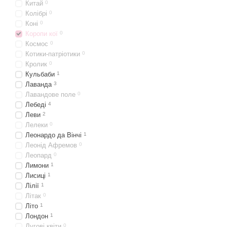
Китай
0
Колібрі
0
Коні
0
Коропи кої
0
Космос
0
Котики-патріотики
0
Кролик
0
Кульбаби
1
Лаванда
3
Лавандове поле
0
Лебеді
4
Леви
2
Лелеки
0
Леонардо да Вінчі
1
Леонід Афремов
0
Леопард
0
Лимони
1
Лисиці
1
Лілії
1
Літак
0
Літо
1
Лондон
1
Лугові квіти
0