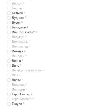
Берези
0
Берлін
0
Бетмен
1
Будинок
3
Бузок
3
Бульдоги
1
Ван Гог Вінсент
1
Ведмеді
0
Великдень
0
Велосипед
0
Венеція
1
Венсдей
0
Весна
1
Вино
1
Вінниця та її пейзажі
0
Віскі
0
Вовки
1
Водопад
0
Волошки
0
Гаррі Поттер
2
Герої Марвел
0
Голуби
1