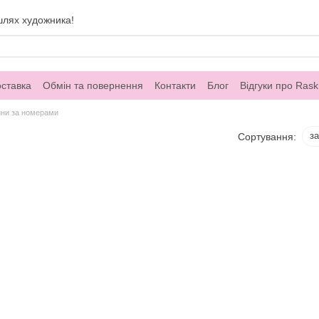
шлях художника!
оставка
Обмін та повернення
Контакти
Блог
Відгуки про Rask
ини за номерами
з
Сортування: