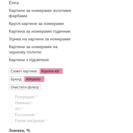
Extra
Картини за номерами золотими
фарбами
Круглі картини за номерами
Картина за номерами годинник
Уцінка на картини за номерами
Картини за номерами на
чорному полотні
Картини з підсвіткою
Сюжет картини:
Коропи кої
Бренд:
Artissimo
Очистити фільтр
Розпродаж
0
Новинка
0
Хіт
0
Ексклюзив
0
Разом вигідніше
0
Знижка, %