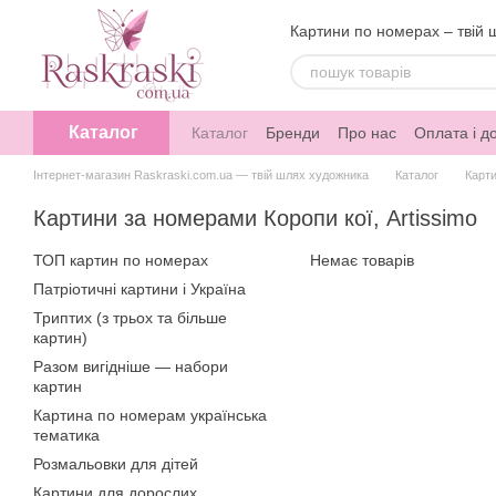
Перейти до основного контенту
Картини по номерах – твій 
Каталог
Каталог
Бренди
Про нас
Оплата і д
Інтернет-магазин Raskraski.com.ua — твій шлях художника
Каталог
Карт
Картини за номерами Коропи кої, Artissimo
ТОП картин по номерах
Немає товарів
Патріотичні картини і Україна
Триптих (з трьох та більше
картин)
Разом вигідніше — набори
картин
Картина по номерам українська
тематика
Розмальовки для дітей
Картини для дорослих