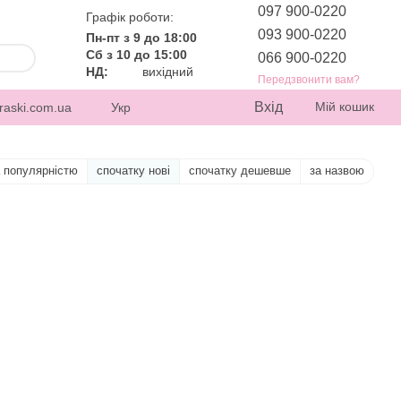
097 900-0220
Графік роботи:
093 900-0220
Пн-пт з 9 до 18:00
Сб з 10 до 15:00
066 900-0220
НД:
вихідний
Передзвонити вам?
Вхід
Мій кошик
raski.com.ua
Укр
а популярністю
спочатку нові
спочатку дешевше
за назвою