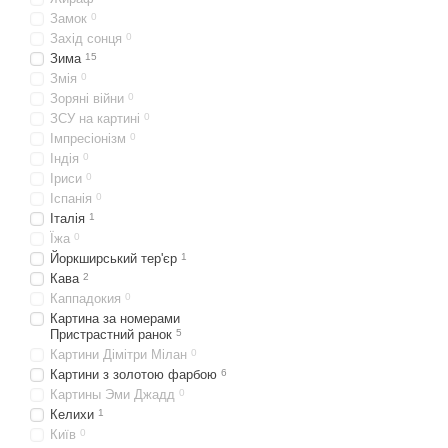
Замок
0
Захід сонця
0
Зима
15
Змія
0
Зоряні війни
0
ЗСУ на картині
0
Імпресіонізм
0
Індія
0
Іриси
0
Іспанія
0
Італія
1
Їжа
0
Йоркширський тер'єр
1
Кава
2
Каппадокия
0
Картина за номерами
Пристрастний ранок
5
Картини Дімітри Мілан
0
Картини з золотою фарбою
6
Картины Эми Джадд
0
Келихи
1
Київ
0