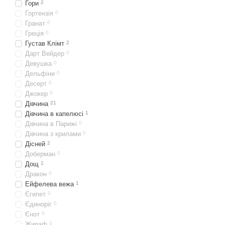
Гори
2
Гортензія
0
Гранат
0
Греція
0
Густав Клімт
2
Дарт Вейдер
0
Девушка
0
Дельфіни
0
Десерт
0
Джокер
0
Дівчина
21
Дівчина в капелюсі
1
Дівчина в Парижі
0
Дівчина з крилами
0
Дісней
2
Доберман
0
Дощ
1
Дракон
0
Ейфелева вежа
1
Єгипет
0
Єдиноріг
0
Єнот
0
Жираф
0