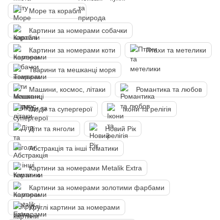
Море та кораблі
Картини за номерами собачки
Картини за номерами коти
Птахи та метелики
Тварини та мешканці моря
Машини, космос, літаки
Романтика та любов
Люди та супергерої
Ікони та релігія
Діти та янголи
Новий Рік
Абстракція та інші тематики
Картини за номерами Metalik Extra
Картини за номерами золотими фарбами
Круглі картини за номерами