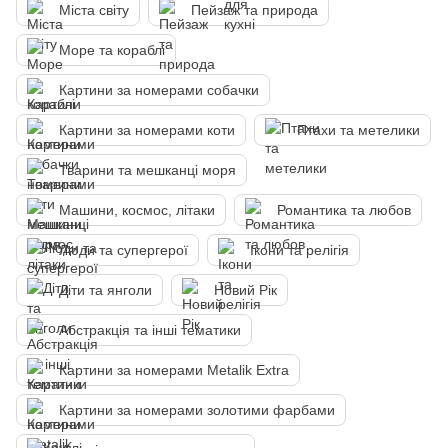
Міста світу
Пейзаж та природа
Море та кораблі
Картини за номерами собачки
Картини за номерами коти
Птахи та метелики
Тварини та мешканці моря
Машини, космос, літаки
Романтика та любов
Люди та супергерої
Ікони та релігія
Діти та янголи
Новий Рік
Абстракція та інші тематики
Картини за номерами Metalik Extra
Картини за номерами золотими фарбами