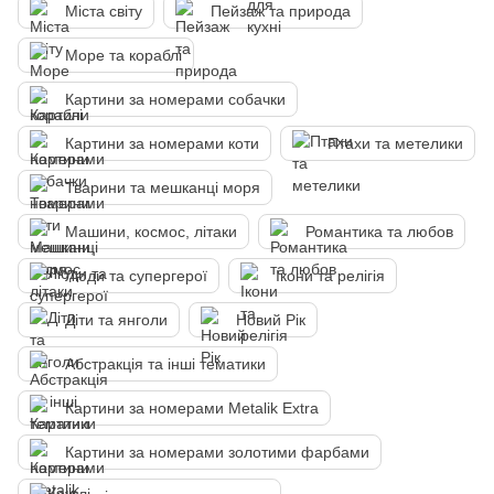
Міста світу
Пейзаж та природа
Море та кораблі
Картини за номерами собачки
Картини за номерами коти
Птахи та метелики
Тварини та мешканці моря
Машини, космос, літаки
Романтика та любов
Люди та супергерої
Ікони та релігія
Діти та янголи
Новий Рік
Абстракція та інші тематики
Картини за номерами Metalik Extra
Картини за номерами золотими фарбами