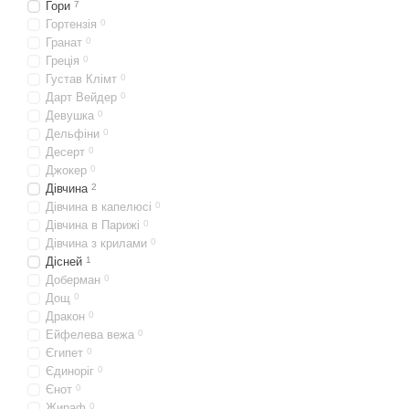
Гори
7
Гортензія
0
Гранат
0
Греція
0
Густав Клімт
0
Дарт Вейдер
0
Девушка
0
Дельфіни
0
Десерт
0
Джокер
0
Дівчина
2
Дівчина в капелюсі
0
Дівчина в Парижі
0
Дівчина з крилами
0
Дісней
1
Доберман
0
Дощ
0
Дракон
0
Ейфелева вежа
0
Єгипет
0
Єдиноріг
0
Єнот
0
Жираф
0