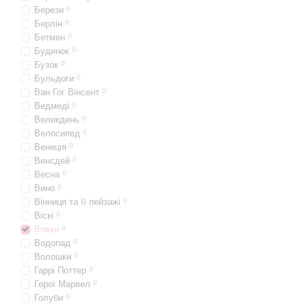
Берези
0
Берлін
0
Бетмен
0
Будинок
0
Бузок
0
Бульдоги
0
Ван Гог Вінсент
0
Ведмеді
0
Великдень
0
Велосипед
0
Венеція
0
Венсдей
0
Весна
0
Вино
0
Вінниця та її пейзажі
0
Віскі
0
Вовки
0
Водопад
0
Волошки
0
Гаррі Поттер
0
Герої Марвел
0
Голуби
0