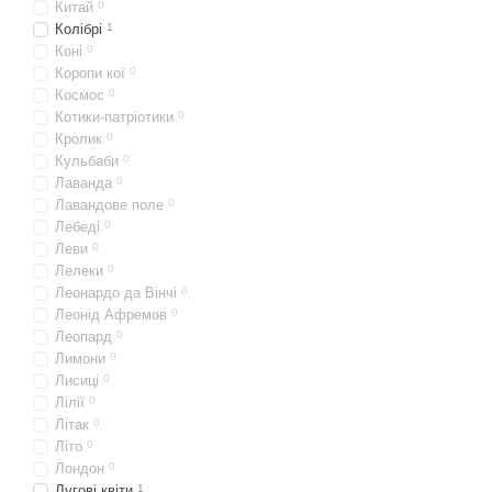
Китай
0
Колібрі
1
Коні
0
Коропи кої
0
Космос
0
Котики-патріотики
0
Кролик
0
Кульбаби
0
Лаванда
0
Лавандове поле
0
Лебеді
0
Леви
0
Лелеки
0
Леонардо да Вінчі
0
Леонід Афремов
0
Леопард
0
Лимони
0
Лисиці
0
Лілії
0
Літак
0
Літо
0
Лондон
0
Лугові квіти
1