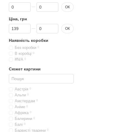
Від Знижка, %
До Знижка, %
ОК
Ціна, грн
Від Ціна, грн
До Ціна, грн
ОК
Наявність коробки
Без коробки
0
В коробці
0
#N/A
0
Сюжет картини
Австрія
0
Альпи
0
Амстердам
0
Аніме
0
Африка
0
Балерини
0
Балі
0
Барвисті тварини
0