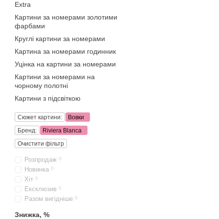
Extra
Картини за номерами золотими
фарбами
Круглі картини за номерами
Картина за номерами годинник
Уцінка на картини за номерами
Картини за номерами на
чорному полотні
Картини з підсвіткою
Сюжет картини:
Вовки
Бренд:
Riviera Blanca
Очистити фільтр
Розпродаж
0
Новинка
0
Хіт
0
Ексклюзив
0
Разом вигідніше
0
Знижка, %