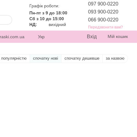
097 900-0220
Графік роботи:
093 900-0220
Пн-пт з 9 до 18:00
Сб з 10 до 15:00
066 900-0220
НД:
вихідний
Передзвонити вам?
Вхід
Мій кошик
raski.com.ua
Укр
а популярністю
спочатку нові
спочатку дешевше
за назвою