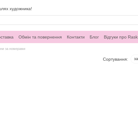
шлях художника!
оставка
Обмін та повернення
Контакти
Блог
Відгуки про Rask
ини за номерами
з
Сортування: