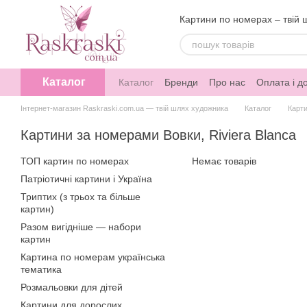
Перейти до основного контенту
Картини по номерах – твій 
Каталог
Каталог
Бренди
Про нас
Оплата і д
Інтернет-магазин Raskraski.com.ua — твій шлях художника
Каталог
Карт
Картини за номерами Вовки, Riviera Blanca
ТОП картин по номерах
Немає товарів
Патріотичні картини і Україна
Триптих (з трьох та більше
картин)
Разом вигідніше — набори
картин
Картина по номерам українська
тематика
Розмальовки для дітей
Картини для дорослих