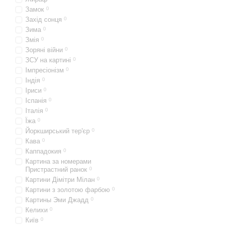
Замок
0
Захід сонця
0
Зима
0
Змія
0
Зоряні війни
0
ЗСУ на картині
0
Імпресіонізм
0
Індія
0
Іриси
0
Іспанія
0
Італія
0
Їжа
0
Йоркширський тер'єр
0
Кава
0
Каппадокия
0
Картина за номерами
Пристрастний ранок
0
Картини Дімітри Мілан
0
Картини з золотою фарбою
0
Картины Эми Джадд
0
Келихи
0
Київ
0