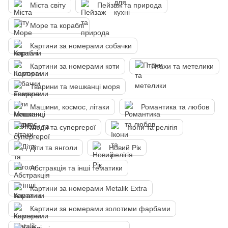
Міста світу
Пейзаж та природа
Море та кораблі
Картини за номерами собачки
Картини за номерами коти
Птахи та метелики
Тварини та мешканці моря
Машини, космос, літаки
Романтика та любов
Люди та супергерої
Ікони та релігія
Діти та янголи
Новий Рік
Абстракція та інші тематики
Картини за номерами Metalik Extra
Картини за номерами золотими фарбами