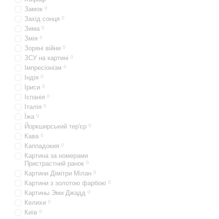
Замок
0
Захід сонця
0
Зима
0
Змія
0
Зоряні війни
0
ЗСУ на картині
0
Імпресіонізм
0
Індія
0
Іриси
0
Іспанія
0
Італія
0
Їжа
0
Йоркширський тер'єр
0
Кава
0
Каппадокия
0
Картина за номерами
Пристрастний ранок
0
Картини Дімітри Мілан
0
Картини з золотою фарбою
0
Картины Эми Джадд
0
Келихи
0
Київ
0