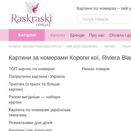
Перейти до основного контенту
Картини по номерах – твій 
Каталог
Каталог
Бренди
Про нас
Оплата і д
Інтернет-магазин Raskraski.com.ua — твій шлях художника
Каталог
Карт
Картини за номерами Коропи кої, Riviera Bla
ТОП картин по номерах
Немає товарів
Патріотичні картини і Україна
Триптих (з трьох та більше
картин)
Разом вигідніше — набори
картин
Картина по номерам українська
тематика
Розмальовки для дітей
Картини для дорослих