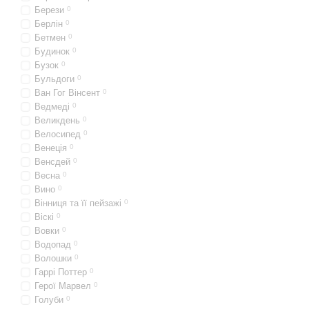
Берези
0
Берлін
0
Бетмен
0
Будинок
0
Бузок
0
Бульдоги
0
Ван Гог Вінсент
0
Ведмеді
0
Великдень
0
Велосипед
0
Венеція
0
Венсдей
0
Весна
0
Вино
0
Вінниця та її пейзажі
0
Віскі
0
Вовки
0
Водопад
0
Волошки
0
Гаррі Поттер
0
Герої Марвел
0
Голуби
0