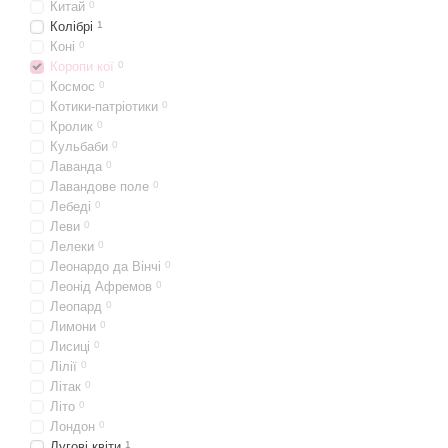
Китай
0
Колібрі
1
Коні
0
Коропи кої
0
Космос
0
Котики-патріотики
0
Кролик
0
Кульбаби
0
Лаванда
0
Лавандове поле
0
Лебеді
0
Леви
0
Лелеки
0
Леонардо да Вінчі
0
Леонід Афремов
0
Леопард
0
Лимони
0
Лисиці
0
Лілії
0
Літак
0
Літо
0
Лондон
0
Лугові квіти
1