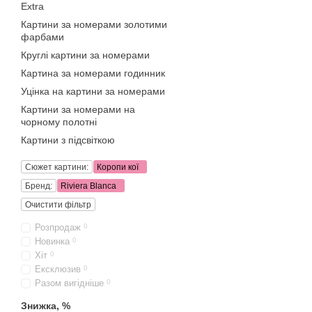
Extra
Картини за номерами золотими
фарбами
Круглі картини за номерами
Картина за номерами годинник
Уцінка на картини за номерами
Картини за номерами на
чорному полотні
Картини з підсвіткою
Сюжет картини:
Коропи кої
Бренд:
Riviera Blanca
Очистити фільтр
Розпродаж
0
Новинка
0
Хіт
0
Ексклюзив
0
Разом вигідніше
0
Знижка, %