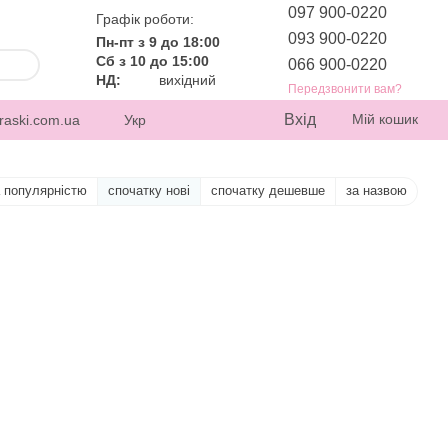
097 900-0220
Графік роботи:
093 900-0220
Пн-пт з 9 до 18:00
Сб з 10 до 15:00
066 900-0220
НД:
вихідний
Передзвонити вам?
Вхід
Мій кошик
raski.com.ua
Укр
а популярністю
спочатку нові
спочатку дешевше
за назвою