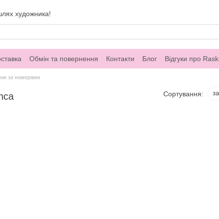
шлях художника!
оставка
Обмін та повернення
Контакти
Блог
Відгуки про Rask
ини за номерами
з
Сортування:
nca