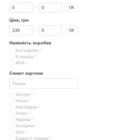
Від Знижка, %
До Знижка, %
ОК
Ціна, грн
Від Ціна, грн
До Ціна, грн
ОК
Наявність коробки
Без коробки
0
В коробці
0
#N/A
0
Сюжет картини
Австрія
0
Альпи
0
Амстердам
0
Аніме
0
Африка
0
Балерини
0
Балі
0
Барвисті тварини
0