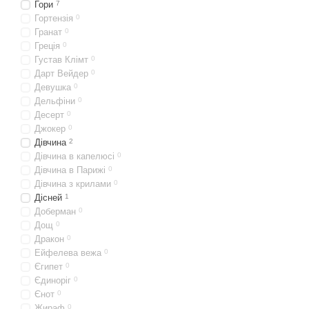
Гори
7
Гортензія
0
Гранат
0
Греція
0
Густав Клімт
0
Дарт Вейдер
0
Девушка
0
Дельфіни
0
Десерт
0
Джокер
0
Дівчина
2
Дівчина в капелюсі
0
Дівчина в Парижі
0
Дівчина з крилами
0
Дісней
1
Доберман
0
Дощ
0
Дракон
0
Ейфелева вежа
0
Єгипет
0
Єдиноріг
0
Єнот
0
Жираф
0