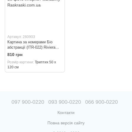
Артикул: 280903
Картина за номерами Біо
абстракції (ITR-022) Riviera
Blanca (Без коробки) Триптих
810 грн
3 холста по 40 х 50 см
Розмір картини
Триптих 50 х
120 см
097 900-0220
093 900-0220
066 900-0220
Контакти
Повна версія сайту