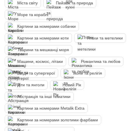
Міста світу
Пейзаж та природа
Море та кораблі
Картини за номерами собачки
Картини за номерами коти
Птахи та метелики
Тварини та мешканці моря
Машини, космос, літаки
Романтика та любов
Люди та супергерої
Ікони та релігія
Діти та янголи
Новий Рік
Абстракція та інші тематики
Картини за номерами Metalik Extra
Картини за номерами золотими фарбами