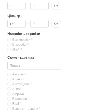
Від Знижка, %
До Знижка, %
ОК
Ціна, грн
Від Ціна, грн
До Ціна, грн
ОК
Наявність коробки
Без коробки
0
В коробці
0
#N/A
0
Сюжет картини
Австрія
0
Альпи
0
Амстердам
0
Аніме
0
Африка
0
Балерини
0
Балі
0
Барвисті тварини
0