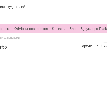
шлях художника!
оставка
Обмін та повернення
Контакти
Блог
Відгуки про Rask
ини за номерами
з
Сортування:
rbo