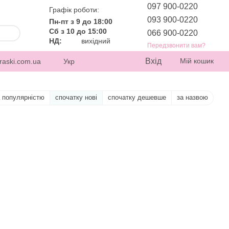
097 900-0220
Графік роботи:
093 900-0220
Пн-пт з 9 до 18:00
Сб з 10 до 15:00
066 900-0220
НД:
вихідний
Передзвонити вам?
Вхід
Мій кошик
raski.com.ua
Укр
а популярністю
спочатку нові
спочатку дешевше
за назвою