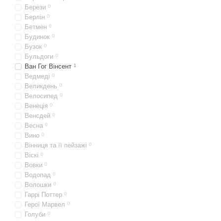
Берези
0
Берлін
0
Бетмен
0
Будинок
0
Бузок
0
Бульдоги
0
Ван Гог Вінсент
1
Ведмеді
0
Великдень
0
Велосипед
0
Венеція
0
Венсдей
0
Весна
0
Вино
0
Вінниця та її пейзажі
0
Віскі
0
Вовки
0
Водопад
0
Волошки
0
Гаррі Поттер
0
Герої Марвел
0
Голуби
0