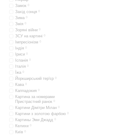
Замок
0
Захід сонця
0
Зима
0
Змія
0
Зоряні війни
0
ЗСУ на картині
0
Імпресіонізм
0
Індія
0
Іриси
0
Іспанія
0
Італія
0
Їжа
0
Йоркширський тер'єр
0
Кава
0
Каппадокия
0
Картина за номерами
Пристрастний ранок
0
Картини Дімітри Мілан
0
Картини з золотою фарбою
0
Картины Эми Джадд
0
Келихи
0
Київ
0