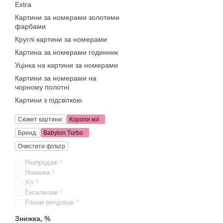
Extra
Картини за номерами золотими
фарбами
Круглі картини за номерами
Картина за номерами годинник
Уцінка на картини за номерами
Картини за номерами на
чорному полотні
Картини з підсвіткою
Сюжет картини:
Коропи кої
Бренд:
Babylon Turbo
Очистити фільтр
Розпродаж
0
Новинка
0
Хіт
0
Ексклюзив
0
Разом вигідніше
0
Знижка, %