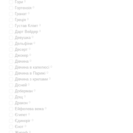
Гори
0
Гортензія
0
Гранат
0
Греція
0
Густав Клімт
0
Дарт Вейдер
0
Девушка
0
Дельфіни
0
Десерт
0
Джокер
0
Дівчина
0
Дівчина в капелюсі
0
Дівчина в Парижі
0
Дівчина з крилами
0
Дісней
0
Доберман
0
Дощ
0
Дракон
0
Ейфелева вежа
0
Єгипет
0
Єдиноріг
0
Єнот
0
Жираф
0