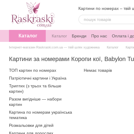
Перейти до основного контенту
Картини по номерах – твій 
Каталог
Каталог
Бренди
Про нас
Оплата і д
Інтернет-магазин Raskraski.com.ua — твій шлях художника
Каталог
Карт
Картини за номерами Коропи кої, Babylon Tu
ТОП картин по номерах
Немає товарів
Патріотичні картини і Україна
Триптих (з трьох та більше
картин)
Разом вигідніше — набори
картин
Картина по номерам українська
тематика
Розмальовки для дітей
Картини для дорослих